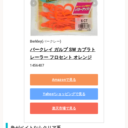
Berkley(バークレー)
バークレイ ガルプ SW カブラト
レーラー フロセント オレンジ
1456407
Amazonで見る
Yahoo!ショッピングで見る
楽天市場で見る
魚がベイトならクリア系