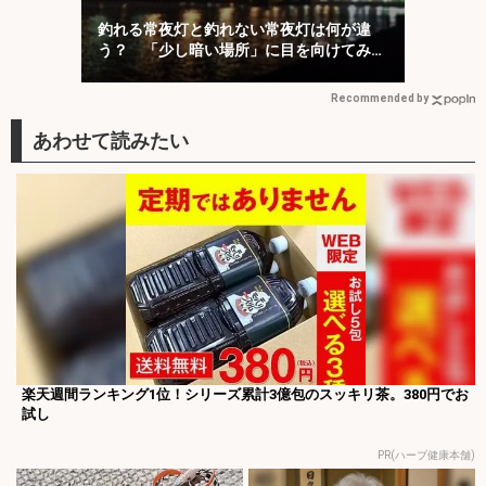
釣れる常夜灯と釣れない常夜灯は何が違
う？ 「少し暗い場所」に目を向けてみよ
う
Recommended by
楽天週間ランキング1位！シリーズ累計3億包のスッキリ茶。380円でお
試し
PR(ハーブ健康本舗)