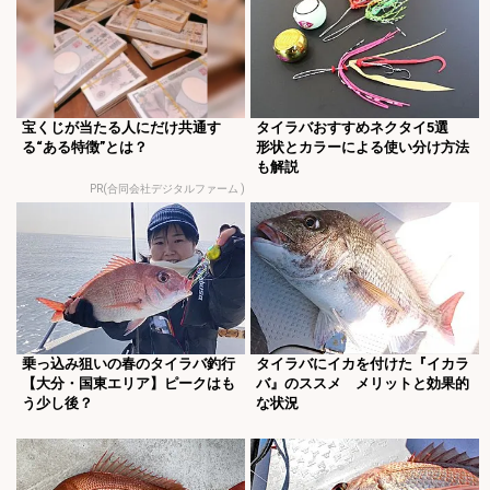
宝くじが当たる人にだけ共通す
タイラバおすすめネクタイ5選
る“ある特徴”とは？
形状とカラーによる使い分け方法
も解説
PR(合同会社デジタルファーム )
乗っ込み狙いの春のタイラバ釣行
タイラバにイカを付けた『イカラ
【大分・国東エリア】ピークはも
バ』のススメ メリットと効果的
う少し後？
な状況