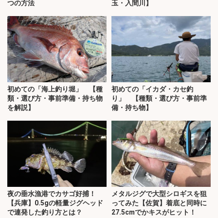
つの方法
玉・入間川】
初めての「海上釣り堀」 【種
初めての「イカダ・カセ釣
類・選び方・事前準備・持ち物
り」 【種類・選び方・事前準
を解説】
備・持ち物】
夜の垂水漁港でカサゴ好捕！
メタルジグで大型シロギスを狙
【兵庫】0.5gの軽量ジグヘッド
ってみた【佐賀】着底と同時に
で連発した釣り方とは？
27.5cmでかキスがヒット！