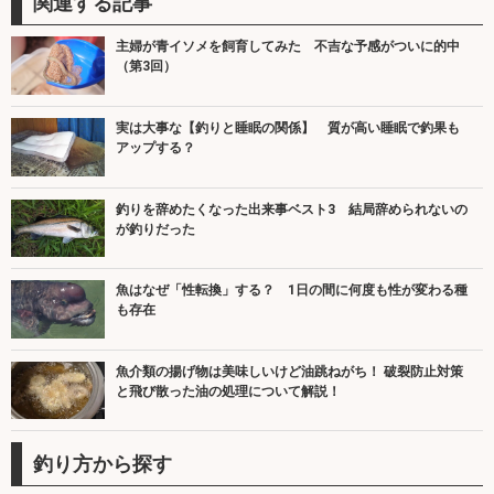
関連する記事
主婦が青イソメを飼育してみた 不吉な予感がついに的中
（第3回）
実は大事な【釣りと睡眠の関係】 質が高い睡眠で釣果も
アップする？
釣りを辞めたくなった出来事ベスト3 結局辞められないの
が釣りだった
魚はなぜ「性転換」する？ 1日の間に何度も性が変わる種
も存在
魚介類の揚げ物は美味しいけど油跳ねがち！ 破裂防止対策
と飛び散った油の処理について解説！
釣り方から探す