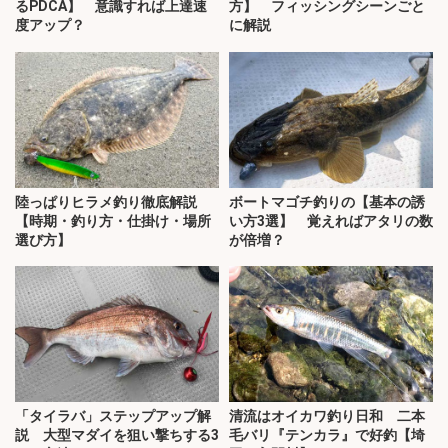
るPDCA】 意識すれば上達速
方】 フィッシングシーンごと
度アップ？
に解説
陸っぱりヒラメ釣り徹底解説
ボートマゴチ釣りの【基本の誘
【時期・釣り方・仕掛け・場所
い方3選】 覚えればアタリの数
選び方】
が倍増？
「タイラバ」ステップアップ解
清流はオイカワ釣り日和 二本
説 大型マダイを狙い撃ちする3
毛バリ『テンカラ』で好釣【埼