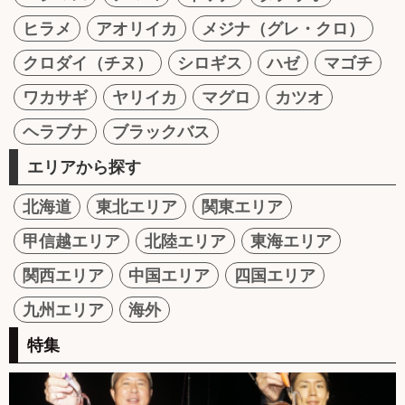
ヒラメ
アオリイカ
メジナ（グレ・クロ）
クロダイ（チヌ）
シロギス
ハゼ
マゴチ
ワカサギ
ヤリイカ
マグロ
カツオ
ヘラブナ
ブラックバス
エリアから探す
北海道
東北エリア
関東エリア
甲信越エリア
北陸エリア
東海エリア
関西エリア
中国エリア
四国エリア
九州エリア
海外
特集