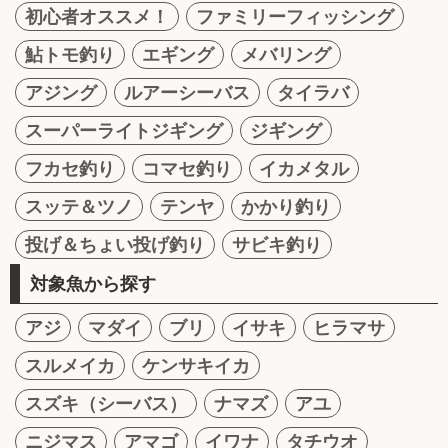
初心者オススメ！
ファミリーフィッシング
鮎トモ釣り
エギング
メバリング
アジング
ルアーシーバス
タイラバ
スーパーライトジギング
ジギング
フカセ釣り
コマセ釣り
イカメタル
スッテ＆ツノ
テンヤ
かかり釣り
投げ＆ちょい投げ釣り
サビキ釣り
対象魚から探す
アジ
マダイ
ブリ
イサキ
ヒラマサ
スルメイカ
ケンサキイカ
スズキ（シーバス）
ナマズ
アユ
ニジマス
アマゴ
イワナ
タチウオ