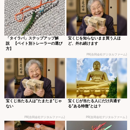
「タイラバ」ステップアップ解
宝くじを知らないまま買う人ほ
説 【ベイト別トレーラーの選び
ど、外れ続けます
方】
PR(合同会社デジタルファーム)
宝くじ当たる人は“たまたま”じゃ
宝くじが当たる人にだけ共通す
ない
る“ある特徴”とは？
PR(合同会社デジタルファーム)
PR(合同会社デジタルファーム )