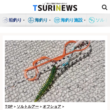
コ
ン
テ
船釣り
海釣り
海釣り施設
ソルト
ン
ツ
へ
ス
キ
ッ
プ
TOP
>
ソルトルアー
>
オフショア
>