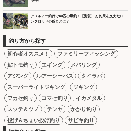
アユルアー釣行で40匹の爆釣！【滋賀】 好釣果を支えたロ
ングロッドの威力とは？
釣り方から探す
初心者オススメ！
ファミリーフィッシング
鮎トモ釣り
エギング
メバリング
アジング
ルアーシーバス
タイラバ
スーパーライトジギング
ジギング
フカセ釣り
コマセ釣り
イカメタル
スッテ＆ツノ
テンヤ
かかり釣り
投げ＆ちょい投げ釣り
サビキ釣り