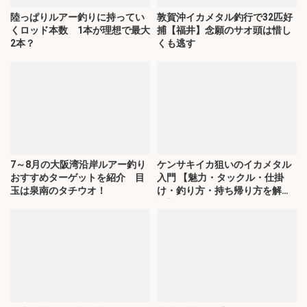
陸っぱりルアー釣りに持ってい
敦賀沖イカメタル釣行で32匹好
くロッド本数 1本が理想で最大
捕【福井】念願のサオ頭は惜し
2本？
くも逃す
7～8月の大阪湾沿岸ルアー釣り
ケンサキイカ狙いのイカメタル
おすすめターゲットを紹介 目
入門 【魅力・タックル・仕掛
玉は泉南のタチウオ！
け・釣り方・持ち帰り方を解
説】