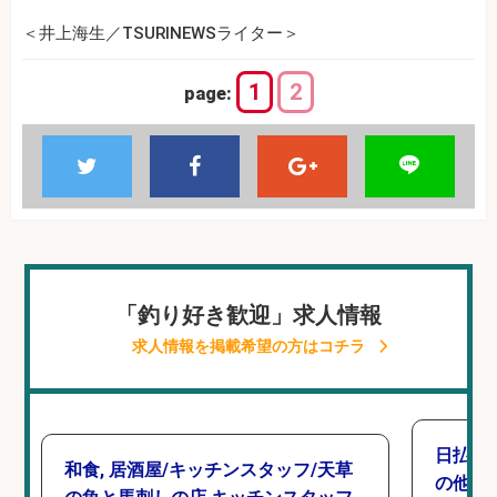
＜井上海生／TSURINEWSライター＞
1
2
page:
「釣り好き歓迎」求人情報
求人情報を掲載希望の方はコチラ
日払い
和食, 居酒屋/キッチンスタッフ/天草
の他/