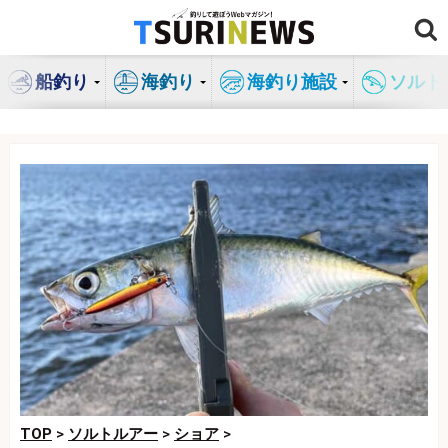
コ
ン
テ
船釣り
海釣り
海釣り施設
ソルト
ン
ツ
へ
ス
キ
ッ
プ
TOP
>
ソルトルアー
>
ショア
>