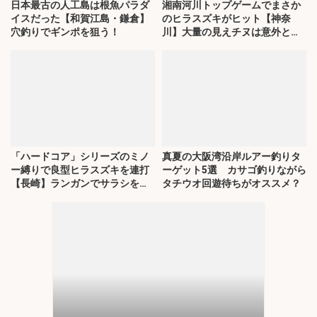
日本最古の人工島は根魚パラダ
湘南河川トップゲームでまさか
イスだった【和賀江島・鎌倉】
のヒラスズキがヒット【神奈
穴釣りでギンポを狙う！
川】大量の見えチヌは意外と難
敵？
「ハードコア」シリーズのミノ
真夏の大阪湾沿岸ルアー釣りタ
ー縛りで良型ヒラスズキを連打
ーゲット5選 カサゴ釣りながら
【長崎】ランガンでサラシを攻
タチウオ回遊待ちがオススメ？
略！