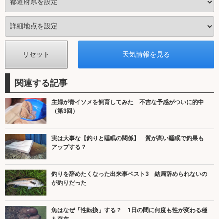
関連する記事
主婦が青イソメを飼育してみた 不吉な予感がついに的中
（第3回）
実は大事な【釣りと睡眠の関係】 質が高い睡眠で釣果も
アップする？
釣りを辞めたくなった出来事ベスト3 結局辞められないの
が釣りだった
魚はなぜ「性転換」する？ 1日の間に何度も性が変わる種
も存在