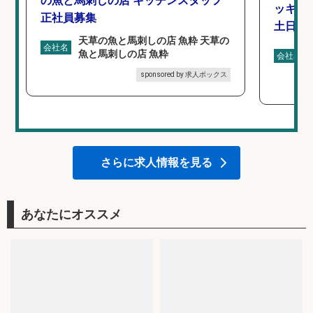
の魚と馬刺しの店 キッチンスタッフ
ッキン
正社員募集
土日休み
天草の魚と馬刺しの店 魚粋 天草の
会社名
魚と馬刺しの店 魚粋
会社名
sponsored by 求人ボックス
さらに求人情報を見る
あなたにオススメ