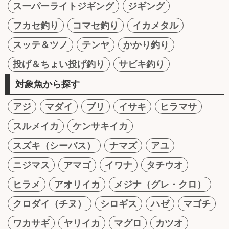
スーパーライトジギング
ジギング
フカセ釣り
コマセ釣り
イカメタル
スッテ＆ツノ
テンヤ
かかり釣り
投げ＆ちょい投げ釣り
サビキ釣り
対象魚から探す
アジ
マダイ
ブリ
イサキ
ヒラマサ
スルメイカ
ケンサキイカ
スズキ（シーバス）
ナマズ
アユ
ニジマス
アマゴ
イワナ
タチウオ
ヒラメ
アオリイカ
メジナ（グレ・クロ）
クロダイ（チヌ）
シロギス
ハゼ
マゴチ
ワカサギ
ヤリイカ
マグロ
カツオ