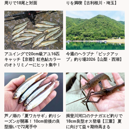
周りで18尾と対面
りを満喫【古利根川・埼玉】
アユイングで20cm級アユ16匹
今週のヘラブナ「ピックアッ
キャッチ【京都】虹色鮎カラー
プ」釣り場2026【山梨・西湖】
のオトリミノーにヒット集中！
芦ノ湖の「夏ワカサギ」釣りシ
揖斐川河口のテナガエビ釣りで
ーズンが開幕！ 10cm前後の良
18cm良型オス登場【三重】 夏
型揃いで72尾手中
に向けて益々期待高まる