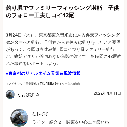
釣り堀でファミリーフィッシング堪能 子供
のフォロー工夫しコイ42尾
3月24日（木）、東京都東久留米市にある
弁天フィッシング
センター
へと釣行。子供達から春休みは釣りをしたいと要望
があって、今回は春休み第1回コイつり掘ファミリー釣行
だ。終始アタリが途切れない魚影の濃さで、短時間に42尾釣
れた激釣をレポートしよう。
●
東京都のリアルタイム天気＆風波情報
（アイキャッチ画像提供：TSURINEWSライターなおぱぱ）
2022年4月11日
なおぱぱ
なおぱぱ
ライター紹介文→関東を中心に季節問わ