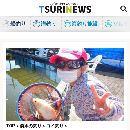
コ
ン
テ
船釣り
海釣り
海釣り施設
ソルト
ン
ツ
へ
ス
キ
ッ
プ
TOP
>
淡水の釣り
>
コイ釣り
>