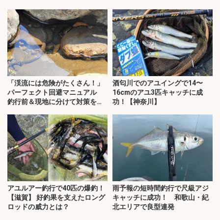
「渓流には危険がたくさん！」
酒匂川でのアユイングで14〜
パーフェクト回避マニュアル
16cmのアユ3匹キャッチに成
釣行前＆現地に分けて対策を解
功！【神奈川】
説
アユルアー釣行で40匹の爆釣！
雨予報の短時間釣行で尺級アジ
【滋賀】 好釣果を支えたロング
キャッチに成功！ 和歌山・紀
ロッドの威力とは？
北エリアで良型連発