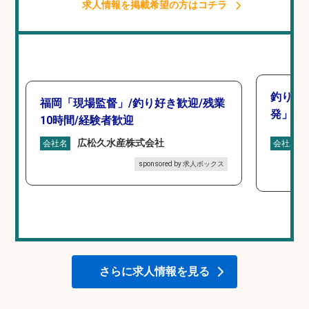
求人情報を掲載希望の方はコチラ
釣り好
福岡「現場監督」/釣り好き歓迎/残業
発」/D
10時間/経験者歓迎
広松久水産株式会社
会社名
会社名
sponsored by 求人ボックス
さらに求人情報を見る