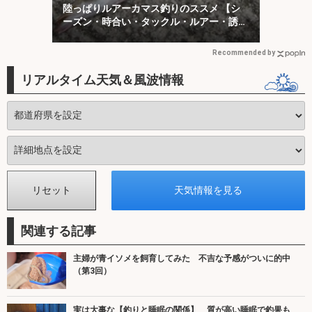
陸っぱりルアーカマス釣りのススメ 【シ
ーズン・時合い・タックル・ルアー・誘い
方を解説】
Recommended by
リアルタイム天気＆風波情報
関連する記事
主婦が青イソメを飼育してみた 不吉な予感がついに的中
（第3回）
実は大事な【釣りと睡眠の関係】 質が高い睡眠で釣果も