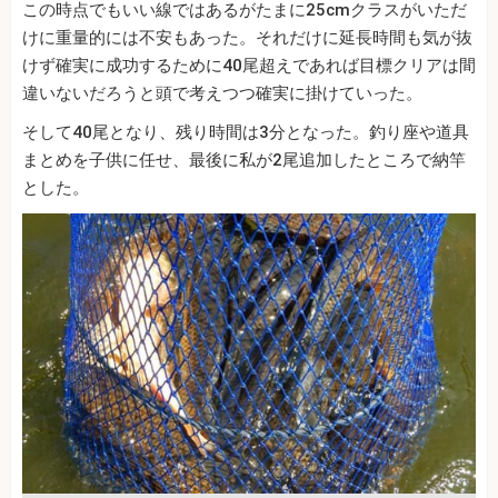
この時点でもいい線ではあるがたまに25cmクラスがいただ
けに重量的には不安もあった。それだけに延長時間も気が抜
けず確実に成功するために40尾超えであれば目標クリアは間
違いないだろうと頭で考えつつ確実に掛けていった。
そして40尾となり、残り時間は3分となった。釣り座や道具
まとめを子供に任せ、最後に私が2尾追加したところで納竿
とした。