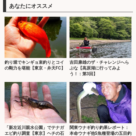
あなたにオススメ
釣り堀でキンギョ束釣りとコイ
吉田康雄のザ・チャレンジへら
の剛力を堪能【東京・弁天FC】
ぶな【高原湖に行ってみよ
う！：第3回】
「新左近川親水公園」でテナガ
関東ウナギ釣り釣果レポート：
エビ釣り調査【東京】ヘチの石
本命ウナギ他5魚種登場の五目釣