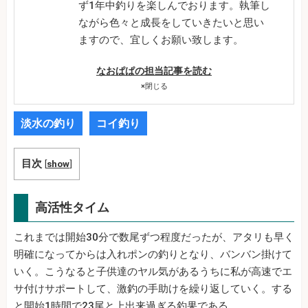
ず1年中釣りを楽しんでおります。執筆し
ながら色々と成長をしていきたいと思い
ますので、宜しくお願い致します。
なおぱぱの担当記事を読む
×
閉じる
淡水の釣り
コイ釣り
目次
[
show
]
高活性タイム
これまでは開始30分で数尾ずつ程度だったが、アタリも早く
明確になってからは入れポンの釣りとなり、バンバン掛けて
いく。こうなると子供達のヤル気があるうちに私が高速でエ
サ付けサポートして、激釣の手助けを繰り返していく。する
と開始1時間で23尾と上出来過ぎる釣果である。