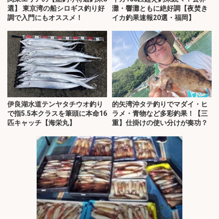
選】 東京湾の船シロギス釣り好
灘・響灘ともに絶好調【夜焚き
調で入門にもオススメ！
イカ釣果速報20選・福岡】
伊良湖水道テンヤタチウオ釣り
的矢湾沖タテ釣りでマダイ・ヒ
で指5.5本クラスを筆頭に本命16
ラメ・青物など多彩釣果！【三
匹キャッチ【海栄丸】
重】仕掛けの使い分けが奏功？