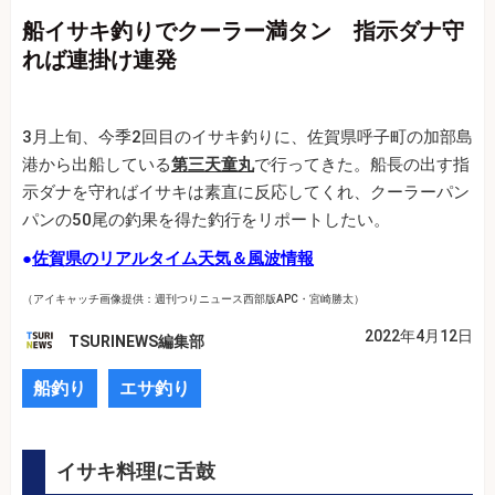
船イサキ釣りでクーラー満タン 指示ダナ守
れば連掛け連発
3月上旬、今季2回目のイサキ釣りに、佐賀県呼子町の加部島
港から出船している
第三天童丸
で行ってきた。船長の出す指
示ダナを守ればイサキは素直に反応してくれ、クーラーパン
パンの50尾の釣果を得た釣行をリポートしたい。
●
佐賀県のリアルタイム天気＆風波情報
（アイキャッチ画像提供：週刊つりニュース西部版APC・宮崎勝太）
2022年4月12日
TSURINEWS編集部
船釣り
エサ釣り
イサキ料理に舌鼓