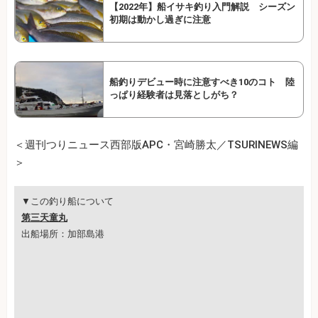
【2022年】船イサキ釣り入門解説 シーズン
初期は動かし過ぎに注意
船釣りデビュー時に注意すべき10のコト 陸
っぱり経験者は見落としがち？
＜週刊つりニュース西部版APC・宮崎勝太／TSURINEWS編
＞
▼この釣り船について
第三天童丸
出船場所：加部島港