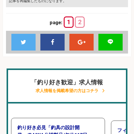
記事を再編集したものになります。
1
2
page:
「釣り好き歓迎」求人情報
求人情報を掲載希望の方はコチラ
釣り好き必見「釣具の設計開
フィッ