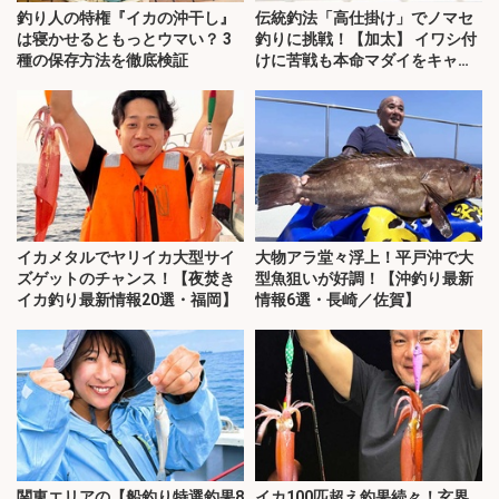
釣り人の特権『イカの沖干し』
伝統釣法「高仕掛け」でノマセ
は寝かせるともっとウマい？ 3
釣りに挑戦！【加太】 イワシ付
種の保存方法を徹底検証
けに苦戦も本命マダイをキャッ
チ！
イカメタルでヤリイカ大型サイ
大物アラ堂々浮上！平戸沖で大
ズゲットのチャンス！【夜焚き
型魚狙いが好調！【沖釣り最新
イカ釣り最新情報20選・福岡】
情報6選・長崎／佐賀】
関東エリアの【船釣り特選釣果8
イカ100匹超え釣果続々！玄界