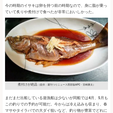
今の時期のイサキは卵を持つ前の時期なので、身に脂が乗っ
ていて炙りや煮付けで食べたが非常においしかった。
煮付けが絶品
（提供：週刊つりニュース西部版APC・宮崎勝太）
まだまだ出船している遊漁船は少ないが同船では4月、5月も
この釣りでの予約が可能だ。今からは冷え込みも収まり、春
マサやタイラバでの大ダイ狙いなど、釣り物が豊富でどれに