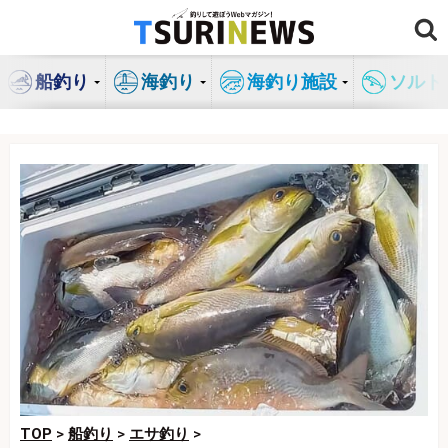
コ
ン
テ
船釣り
海釣り
海釣り施設
ソルト
ン
ツ
へ
ス
キ
ッ
プ
TOP
>
船釣り
>
エサ釣り
>