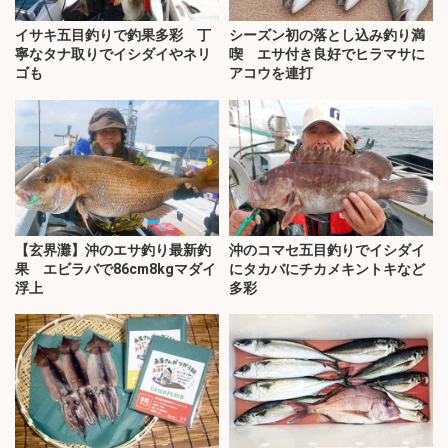
イサキ五目釣りで釣果多彩 丁
シーズン初の落とし込み釣り満
寧なタナ取りでイシダイやネリ
喫 エサ付き良好でヒラマサに
ゴも
アコウを連打
【玄界灘】沖のエサ釣り最新釣
沖のコマセ五目釣りでイシダイ
果 エビラバで86cm8kgマダイ
にタカバにチカメキントキなど
浮上
多彩