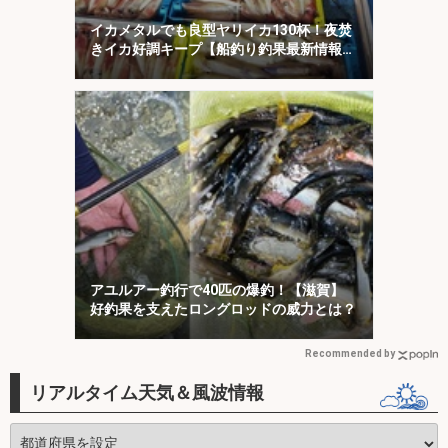
イカメタルでも良型ヤリイカ130杯！夜焚
きイカ好調キープ【船釣り釣果最新情報13
選・玄界灘】
アユルアー釣行で40匹の爆釣！【滋賀】
好釣果を支えたロングロッドの威力とは？
Recommended by
リアルタイム天気＆風波情報