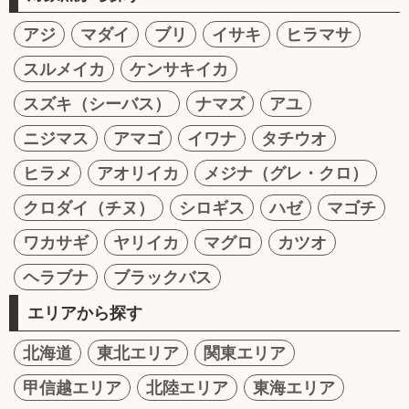
アジ
マダイ
ブリ
イサキ
ヒラマサ
スルメイカ
ケンサキイカ
スズキ（シーバス）
ナマズ
アユ
ニジマス
アマゴ
イワナ
タチウオ
ヒラメ
アオリイカ
メジナ（グレ・クロ）
クロダイ（チヌ）
シロギス
ハゼ
マゴチ
ワカサギ
ヤリイカ
マグロ
カツオ
ヘラブナ
ブラックバス
エリアから探す
北海道
東北エリア
関東エリア
甲信越エリア
北陸エリア
東海エリア