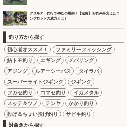
アユルアー釣行で40匹の爆釣！【滋賀】 好釣果を支えたロ
ングロッドの威力とは？
釣り方から探す
初心者オススメ！
ファミリーフィッシング
鮎トモ釣り
エギング
メバリング
アジング
ルアーシーバス
タイラバ
スーパーライトジギング
ジギング
フカセ釣り
コマセ釣り
イカメタル
スッテ＆ツノ
テンヤ
かかり釣り
投げ＆ちょい投げ釣り
サビキ釣り
対象魚から探す