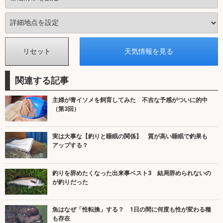
関連する記事
主婦が青イソメを飼育してみた 不吉な予感がついに的中
（第3回）
実は大事な【釣りと睡眠の関係】 質が高い睡眠で釣果も
アップする？
釣りを辞めたくなった出来事ベスト3 結局辞められないの
が釣りだった
魚はなぜ「性転換」する？ 1日の間に何度も性が変わる種
も存在