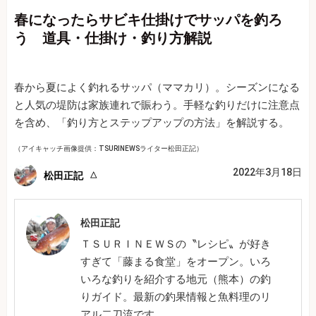
春になったらサビキ仕掛けでサッパを釣ろ
う 道具・仕掛け・釣り方解説
春から夏によく釣れるサッパ（ママカリ）。シーズンになる
と人気の堤防は家族連れで賑わう。手軽な釣りだけに注意点
を含め、「釣り方とステップアップの方法」を解説する。
（アイキャッチ画像提供：TSURINEWSライター松田正記）
2022年3月18日
松田正記
松田正記
ＴＳＵＲＩＮＥＷＳの〝レシピ〟が好き
すぎて「藤まる食堂」をオープン。いろ
いろな釣りを紹介する地元（熊本）の釣
りガイド。最新の釣果情報と魚料理のリ
アル二刀流です。