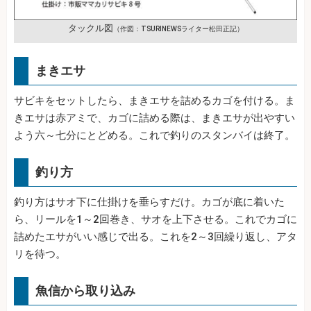
タックル図
（作図：TSURINEWSライター松田正記）
まきエサ
サビキをセットしたら、まきエサを詰めるカゴを付ける。ま
きエサは赤アミで、カゴに詰める際は、まきエサが出やすい
よう六～七分にとどめる。これで釣りのスタンバイは終了。
釣り方
釣り方はサオ下に仕掛けを垂らすだけ。カゴが底に着いた
ら、リールを1～2回巻き、サオを上下させる。これでカゴに
詰めたエサがいい感じで出る。これを2～3回繰り返し、アタ
リを待つ。
魚信から取り込み