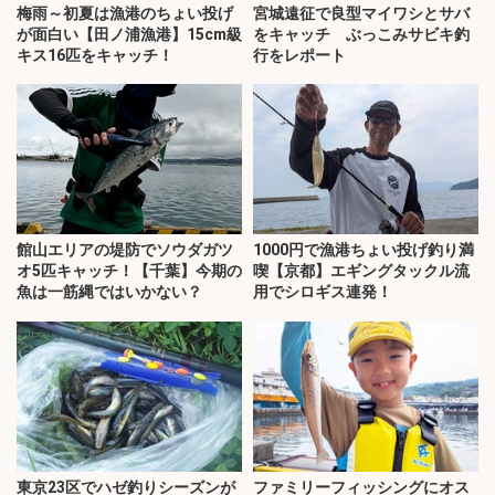
梅雨～初夏は漁港のちょい投げ
宮城遠征で良型マイワシとサバ
が面白い【田ノ浦漁港】15cm級
をキャッチ ぶっこみサビキ釣
キス16匹をキャッチ！
行をレポート
館山エリアの堤防でソウダガツ
1000円で漁港ちょい投げ釣り満
オ5匹キャッチ！【千葉】今期の
喫【京都】エギングタックル流
魚は一筋縄ではいかない？
用でシロギス連発！
東京23区でハゼ釣りシーズンが
ファミリーフィッシングにオス