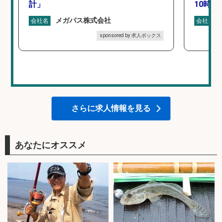
計」
10時間
メガバス株式会社
会社名
会社名
sponsored by 求人ボックス
さらに求人情報を見る
あなたにオススメ