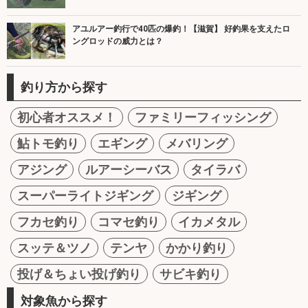
アユルアー釣行で40匹の爆釣！【滋賀】 好釣果を支えたロ
ングロッドの威力とは？
釣り方から探す
初心者オススメ！
ファミリーフィッシング
鮎トモ釣り
エギング
メバリング
アジング
ルアーシーバス
タイラバ
スーパーライトジギング
ジギング
フカセ釣り
コマセ釣り
イカメタル
スッテ＆ツノ
テンヤ
かかり釣り
投げ＆ちょい投げ釣り
サビキ釣り
対象魚から探す