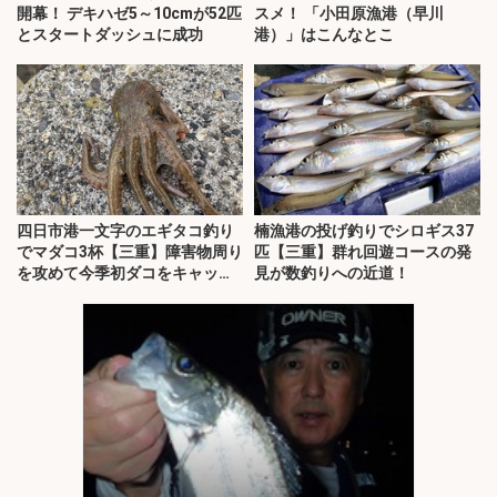
開幕！ デキハゼ5～10cmが52匹
スメ！ 「小田原漁港（早川
とスタートダッシュに成功
港）」はこんなとこ
四日市港一文字のエギタコ釣り
楠漁港の投げ釣りでシロギス37
でマダコ3杯【三重】障害物周り
匹【三重】群れ回遊コースの発
を攻めて今季初ダコをキャッ
見が数釣りへの近道！
チ！