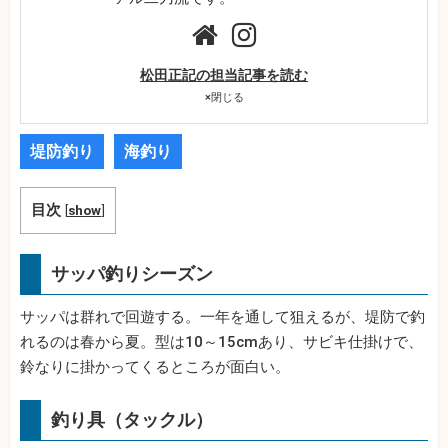
松田正記の担当記事を読む
×
閉じる
堤防釣り
海釣り
目次
[
show
]
サッパ釣りシーズン
サッパは群れで回遊する。一年を通して狙えるが、堤防で釣
れるのは春から夏。型は10～15cmあり、サビキ仕掛けで、
鈴なりに掛かってくるところが面白い。
釣り具（タックル）