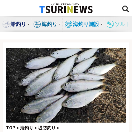
コ
ン
テ
船釣り
海釣り
海釣り施設
ソルト
ン
ツ
へ
ス
キ
ッ
プ
TOP
>
海釣り
>
堤防釣り
>