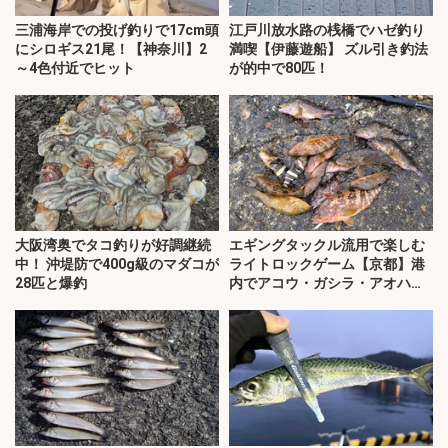
三浦海岸での投げ釣りで17cm頭
江戸川放水路の桟橋でハゼ釣り
にシロギス21尾！【神奈川】2
満喫【伊藤遊船】 ズル引き釣法
～4色付近でヒット
が的中で80匹！
大阪湾奥でタコ釣りが好調継続
エギングタックル流用で楽しむ
中！ 沖堤防で400g級のマダコが
ライトロックゲーム【京都】港
28匹と爆釣
内でアコウ・ガシラ・アオハタ
が連発！