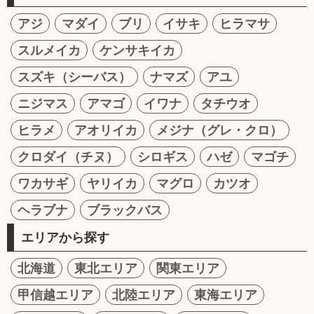
アジ
マダイ
ブリ
イサキ
ヒラマサ
スルメイカ
ケンサキイカ
スズキ（シーバス）
ナマズ
アユ
ニジマス
アマゴ
イワナ
タチウオ
ヒラメ
アオリイカ
メジナ（グレ・クロ）
クロダイ（チヌ）
シロギス
ハゼ
マゴチ
ワカサギ
ヤリイカ
マグロ
カツオ
ヘラブナ
ブラックバス
エリアから探す
北海道
東北エリア
関東エリア
甲信越エリア
北陸エリア
東海エリア