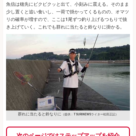
魚信は穂先にビクビクッと出て、小刻みに震える。そのまま
少し置くと追い食いし、一荷で掛かってくるものの、オマツ
リの確率が増すので、ここは1尾ずつ釣り上げるつもりで抜
き上げていく。これでも群れに当たると鈴なりに掛かる。
群れに当たると鈴なりに
（提供：TSURINEWSライター松田正記）
次のページではステップアップを紹介