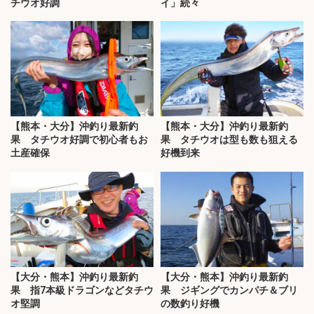
チウオ好調
イ」続々
【熊本・大分】沖釣り最新釣
【熊本・大分】沖釣り最新釣
果 タチウオ好調で初心者もお
果 タチウオは型も数も狙える
土産確保
好機到来
【大分・熊本】沖釣り最新釣
【大分・熊本】沖釣り最新釣
果 指7本級ドラゴンなどタチウ
果 ジギングでカンパチ＆ブリ
オ堅調
の数釣り好機