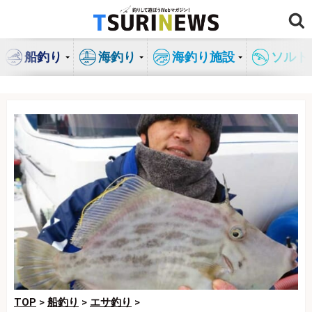
コ
ン
テ
船釣り
海釣り
海釣り施設
ソルト
ン
ツ
へ
ス
キ
ッ
プ
TOP
>
船釣り
>
エサ釣り
>