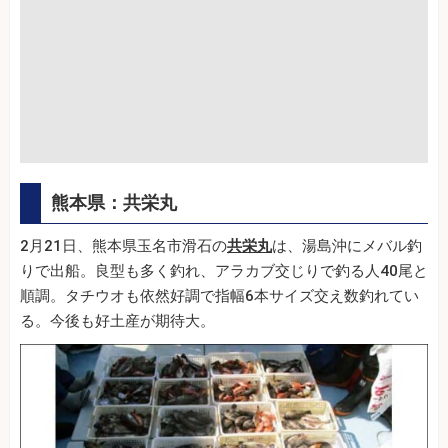
熊本県：共栄丸
2月21日、熊本県玉名市滑石の
共栄丸
は、湯島沖にメバル釣
りで出船。良型も多く釣れ、アラカブ交じりで釣る人40尾と
順調。タチウオも依然好調で指幅6本サイズ交え数釣れてい
る。今後も好土産が期待大。