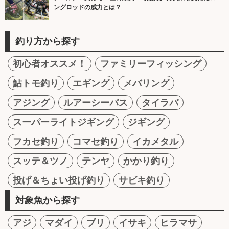
ングロッドの威力とは？
釣り方から探す
初心者オススメ！
ファミリーフィッシング
鮎トモ釣り
エギング
メバリング
アジング
ルアーシーバス
タイラバ
スーパーライトジギング
ジギング
フカセ釣り
コマセ釣り
イカメタル
スッテ＆ツノ
テンヤ
かかり釣り
投げ＆ちょい投げ釣り
サビキ釣り
対象魚から探す
アジ
マダイ
ブリ
イサキ
ヒラマサ