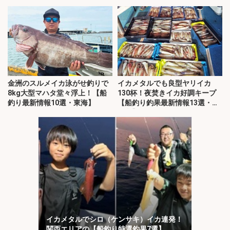
金洲のスルメイカ泳がせ釣りで
イカメタルでも良型ヤリイカ
8kg大型マハタ堂々浮上！【船
130杯！夜焚きイカ好調キープ
釣り最新情報10選・東海】
【船釣り釣果最新情報13選・玄
界灘】
イカメタルでシロ（ケンサキ）イカ連発！
関西エリアの【船釣り特選釣果7選】