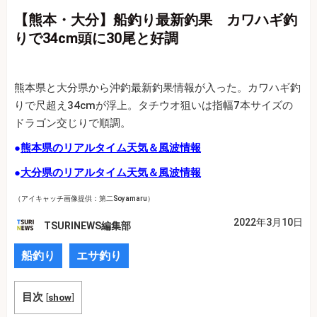
【熊本・大分】船釣り最新釣果 カワハギ釣
りで34cm頭に30尾と好調
熊本県と大分県から沖釣最新釣果情報が入った。カワハギ釣
りで尺超え34cmが浮上。タチウオ狙いは指幅7本サイズの
ドラゴン交じりで順調。
●
熊本県のリアルタイム天気＆風波情報
●
大分県のリアルタイム天気＆風波情報
（アイキャッチ画像提供：第二Soyamaru）
2022年3月10日
TSURINEWS編集部
船釣り
エサ釣り
目次
[
show
]