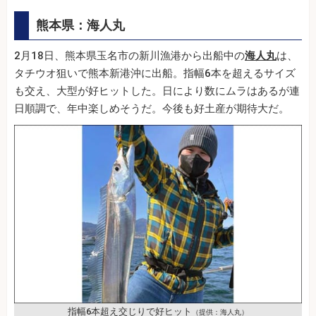
熊本県：海人丸
2月18日、熊本県玉名市の新川漁港から出船中の
海人丸
は、
タチウオ狙いで熊本新港沖に出船。指幅6本を超えるサイズ
も交え、大型が好ヒットした。日により数にムラはあるが連
日順調で、年中楽しめそうだ。今後も好土産が期待大だ。
指幅6本超え交じりで好ヒット
（提供：海人丸）