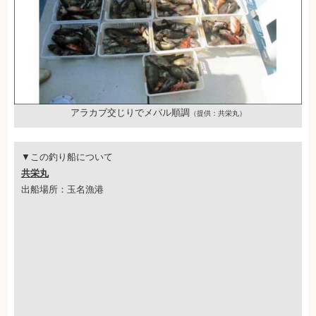
アラカブ交じりでメバル順調
（提供：共栄丸）
▼この釣り船について
共栄丸
出船場所：玉名漁港