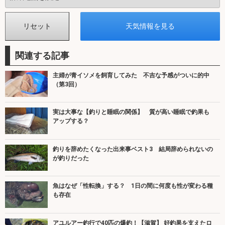
関連する記事
主婦が青イソメを飼育してみた 不吉な予感がついに的中
（第3回）
実は大事な【釣りと睡眠の関係】 質が高い睡眠で釣果も
アップする？
釣りを辞めたくなった出来事ベスト3 結局辞められないの
が釣りだった
魚はなぜ「性転換」する？ 1日の間に何度も性が変わる種
も存在
アユルアー釣行で40匹の爆釣！【滋賀】 好釣果を支えたロ