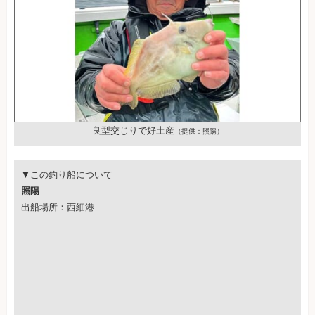
良型交じりで好土産
（提供：照陽）
▼この釣り船について
照陽
出船場所：西細港