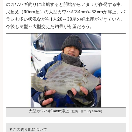
のカワハギ釣りに出船すると開始からアタリが多発する中、
尺超え（30cm超）の大型カワハギ34cmや33cmが浮上。バ
ラシも多い状況ながら1人20～30尾の好土産ができている。
今後も良型～大型交えた釣果が有望だろう。
大型カワハギ34cm浮上
（提供：第二Soyamaru）
▼この釣り船について