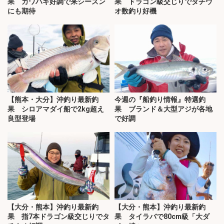
果 カワハギ好調で来シーズン
果 ドラゴン級交じりでタチウ
にも期待
オ数釣り好機
【熊本・大分】沖釣り最新釣
今週の『船釣り情報』特選釣
果 シロアマダイ船で2kg超え
果 ブランド＆大型アジが各地
良型登場
で好調
【大分・熊本】沖釣り最新釣
【大分・熊本】沖釣り最新釣
果 指7本ドラゴン級交じりでタ
果 タイラバで80cm級「大ダ