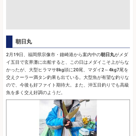
朝日丸
2月19日、福岡県宗像市・鐘崎港から案内中の
朝日丸
がメダ
イ五目で玄界灘に出船すると、この日はメダイこそ上がらな
かったが、大型ヒラマサ8kg頭に20尾、マダイ2～4kg7尾を
交えクーラー満タン釣果も出ている。大型魚が有望な釣りな
ので、今後も好ファイト期待大。また、沖五目釣りでも高級
魚を多く交え好調のようだ。