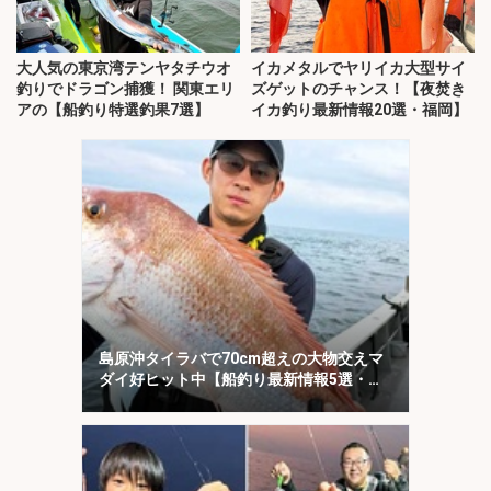
大人気の東京湾テンヤタチウオ
イカメタルでヤリイカ大型サイ
釣りでドラゴン捕獲！ 関東エリ
ズゲットのチャンス！【夜焚き
アの【船釣り特選釣果7選】
イカ釣り最新情報20選・福岡】
島原沖タイラバで70cm超えの大物交えマ
ダイ好ヒット中【船釣り最新情報5選・大
分／熊本】