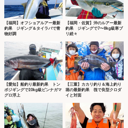
【福岡】オフショアルアー最新
【福岡・佐賀】沖のルアー最新
釣果 ジギング＆タイラバで青
釣果 ジギングで7〜8kg級寒ブ
物好調
リ続々
【愛知】船釣り最新釣果 トン
【三重】カカリ釣り＆海上釣り
ボジギングで20kg級ビンナガマ
堀の最新釣果 筏で良型クロダ
グロ浮上
イと対面