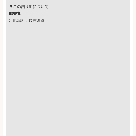
▼この釣り船について
昭栄丸
出船場所：岐志漁港