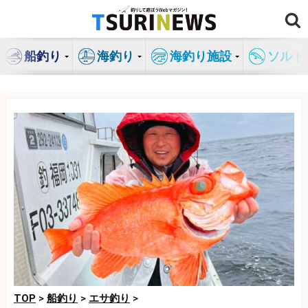
コ
ン
テ
船釣り
海釣り
海釣り施設
ソルト
ン
ツ
へ
ス
キ
ッ
プ
TOP
>
船釣り
>
エサ釣り
>