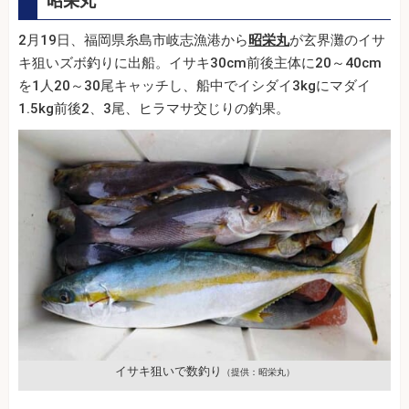
昭栄丸
2月19日、福岡県糸島市岐志漁港から
昭栄丸
が玄界灘のイサ
キ狙いズボ釣りに出船。イサキ30cm前後主体に20～40cm
を1人20～30尾キャッチし、船中でイシダイ3kgにマダイ
1.5kg前後2、3尾、ヒラマサ交じりの釣果。
イサキ狙いで数釣り
（提供：昭栄丸）