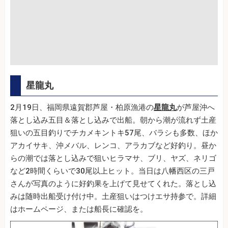
星龍丸
2月19日、福岡県遠賀郡芦屋・柏原漁港の
星龍丸
が芦屋沖へ
落とし込み五目＆落とし込みで出船。朝から潮が流れず土産
狙いの五目釣りでチカメキントキ57尾、バラシも多数、ほか
アカイサキ、沖メバル、レンコ、アラカブなど好釣り。昼か
らの潮では落とし込みで狙いヒラマサ、ブリ、ヤズ、ネリゴ
など2時間くらいで30尾以上ヒット。当日は八幡西区の三戸
さんが写真のように好釣果を上げて見せてくれた。落とし込
みは随時出船受け付け中。土産狙いはつけエサ持参で。詳細
はホームページ、または船長に確認を。