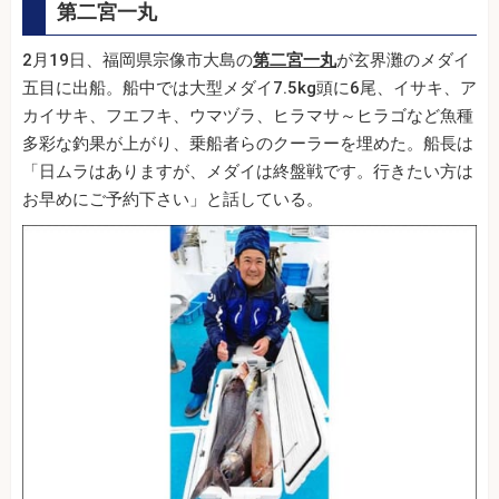
第二宮一丸
2月19日、福岡県宗像市大島の
第二宮一丸
が玄界灘のメダイ
五目に出船。船中では大型メダイ7.5kg頭に6尾、イサキ、ア
カイサキ、フエフキ、ウマヅラ、ヒラマサ～ヒラゴなど魚種
多彩な釣果が上がり、乗船者らのクーラーを埋めた。船長は
「日ムラはありますが、メダイは終盤戦です。行きたい方は
お早めにご予約下さい」と話している。