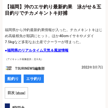
【福岡】沖のエサ釣り最新釣果 泳がせ＆五
目釣りでチカメキントキ好捕
福岡県から沖釣最新釣果情報が入った。チカメキントキはじ
め高級根魚が順調にヒット。ほか40cmイサキやメダイ
7.5kgなど多彩なお土産でクーラーが埋まった。
●
福岡県のリアルタイム天気＆風波情報
（アイキャッチ画像提供：北斗丸）
2022年3月7日
TSURINEWS編集部
船釣り
エサ釣り
目次
[
show
]