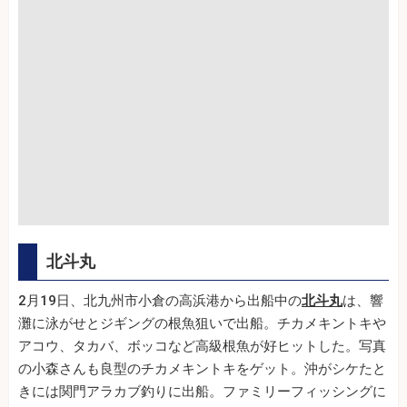
北斗丸
2月19日、北九州市小倉の高浜港から出船中の
北斗丸
は、響
灘に泳がせとジギングの根魚狙いで出船。チカメキントキや
アコウ、タカバ、ボッコなど高級根魚が好ヒットした。写真
の小森さんも良型のチカメキントキをゲット。沖がシケたと
きには関門アラカブ釣りに出船。ファミリーフィッシングに