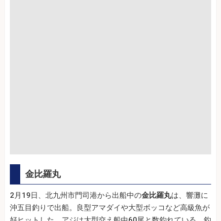
金比羅丸
2月19日、北九州市門司港から出船中の
金比羅丸
は、響灘に
沖五目釣りで出船。良型アマダイや大型ボッコなど高級魚が
好ヒットした。アジは大型交え船中60尾と数釣れている。釣