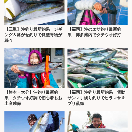
【三重】沖釣り最新釣果 ジギ
【福岡】沖のエサ釣り最新釣
ング＆泳がせ釣りで良型青物が
果 博多湾内でタチウオ好打
続々
【熊本・大分】沖釣り最新釣
【福岡】沖釣り最新釣果 電動
果 タチウオ好調で初心者もお
サンマ手繰り釣りでヒラマサ＆
土産確保
ブリ乱舞