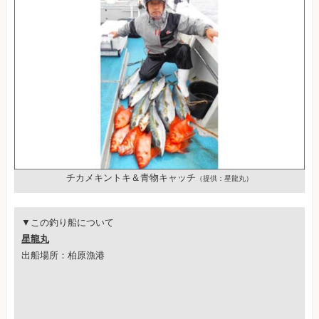
チカメキントキ＆青物キャッチ
（提供：星龍丸）
▼この釣り船について
星龍丸
出船場所：柏原漁港