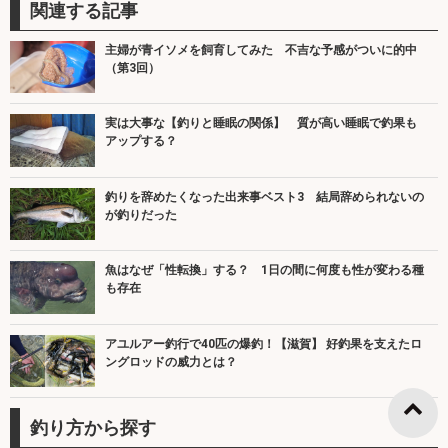
関連する記事
主婦が青イソメを飼育してみた 不吉な予感がついに的中
（第3回）
実は大事な【釣りと睡眠の関係】 質が高い睡眠で釣果も
アップする？
釣りを辞めたくなった出来事ベスト3 結局辞められないの
が釣りだった
魚はなぜ「性転換」する？ 1日の間に何度も性が変わる種
も存在
アユルアー釣行で40匹の爆釣！【滋賀】 好釣果を支えたロ
ングロッドの威力とは？
釣り方から探す