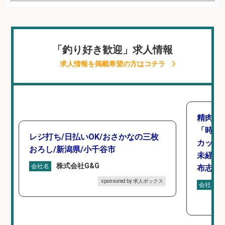
「釣り好き歓迎」求人情報
求人情報を掲載希望の方はコチラ
精肉・
「時給1
レジ打ち/日払いOK/おさかなの三枚
カット
おろし/新潟県/小千谷市
未経験
株式会社G&G
会社名
布志市
sponsored by 求人ボックス
会社名