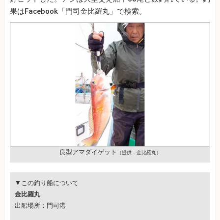
果はFacebook「門司金比羅丸」で検索。
良型アマダイゲット
（提供：金比羅丸）
▼この釣り船について
金比羅丸
出船場所：門司港