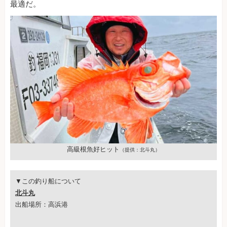
最適だ。
高級根魚好ヒット
（提供：北斗丸）
▼この釣り船について
北斗丸
出船場所：高浜港