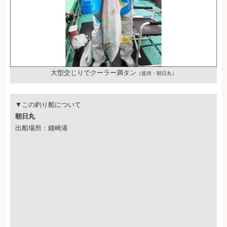
大型交じりでクーラー満タン
（提供：朝日丸）
▼この釣り船について
朝日丸
出船場所：鐘崎港