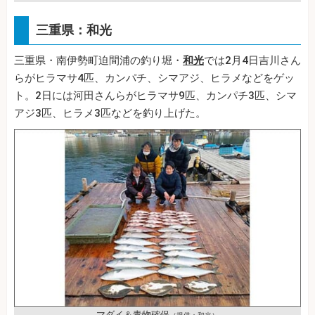
三重県：和光
三重県・南伊勢町迫間浦の釣り堀・
和光
では2月4日吉川さん
らがヒラマサ4匹、カンパチ、シマアジ、ヒラメなどをゲッ
ト。2日には河田さんらがヒラマサ9匹、カンパチ3匹、シマ
アジ3匹、ヒラメ3匹などを釣り上げた。
マダイ＆青物確保