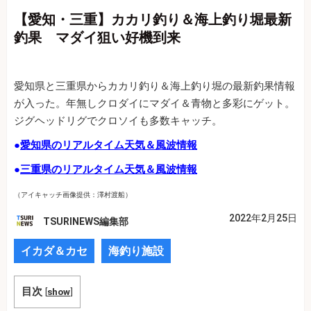
【愛知・三重】カカリ釣り＆海上釣り堀最新
釣果 マダイ狙い好機到来
愛知県と三重県からカカリ釣り＆海上釣り堀の最新釣果情報
が入った。年無しクロダイにマダイ＆青物と多彩にゲット。
ジグヘッドリグでクロソイも多数キャッチ。
●
愛知県のリアルタイム天気＆風波情報
●
三重県のリアルタイム天気＆風波情報
（アイキャッチ画像提供：澤村渡船）
2022年2月25日
TSURINEWS編集部
イカダ＆カセ
海釣り施設
目次
[
show
]