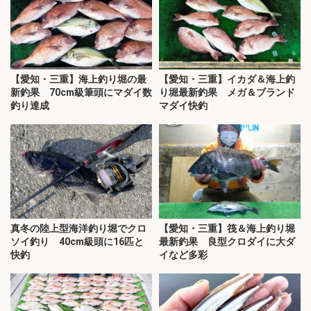
【愛知・三重】海上釣り堀の最
【愛知・三重】イカダ＆海上釣
新釣果 70cm級筆頭にマダイ数
り堀最新釣果 メガ＆ブランド
釣り達成
マダイ快釣
真冬の陸上型海洋釣り堀でクロ
【愛知・三重】筏＆海上釣り堀
ソイ釣り 40cm級頭に16匹と
最新釣果 良型クロダイに大ダ
快釣
イなど多彩