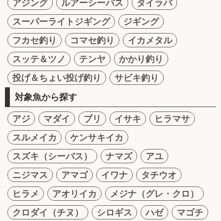
アジング
ルアーシーバス
タイラバ
スーパーライトジギング
ジギング
フカセ釣り
コマセ釣り
イカメタル
スッテ＆ツノ
テンヤ
かかり釣り
投げ＆ちょい投げ釣り
サビキ釣り
対象魚から探す
アジ
マダイ
ブリ
イサキ
ヒラマサ
スルメイカ
ケンサキイカ
スズキ（シーバス）
ナマズ
アユ
ニジマス
アマゴ
イワナ
タチウオ
ヒラメ
アオリイカ
メジナ（グレ・クロ）
クロダイ（チヌ）
シロギス
ハゼ
マゴチ