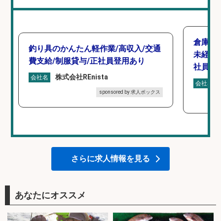
倉庫で
釣り具のかんたん軽作業/高収入/交通
未経験
費支給/制服貸与/正社員登用あり
社員登
株式会社REnista
会社名
会社名
sponsored by 求人ボックス
さらに求人情報を見る
あなたにオススメ