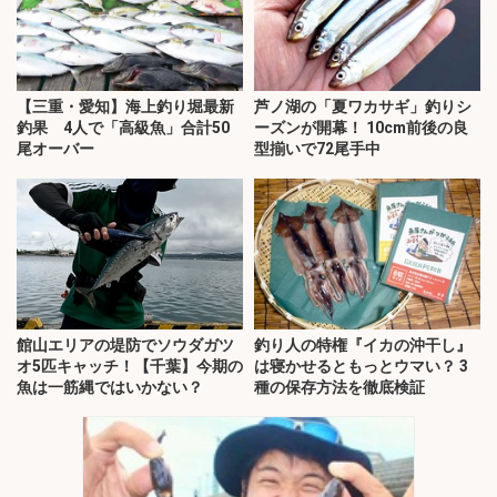
【三重・愛知】海上釣り堀最新
芦ノ湖の「夏ワカサギ」釣りシ
釣果 4人で「高級魚」合計50
ーズンが開幕！ 10cm前後の良
尾オーバー
型揃いで72尾手中
館山エリアの堤防でソウダガツ
釣り人の特権『イカの沖干し』
オ5匹キャッチ！【千葉】今期の
は寝かせるともっとウマい？ 3
魚は一筋縄ではいかない？
種の保存方法を徹底検証