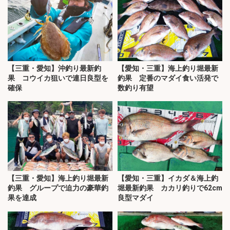
【三重・愛知】沖釣り最新釣
【愛知・三重】海上釣り堀最新
果 コウイカ狙いで連日良型を
釣果 定番のマダイ食い活発で
確保
数釣り有望
【三重・愛知】海上釣り堀最新
【愛知・三重】イカダ＆海上釣
釣果 グループで迫力の豪華釣
堀最新釣果 カカリ釣りで62cm
果を達成
良型マダイ