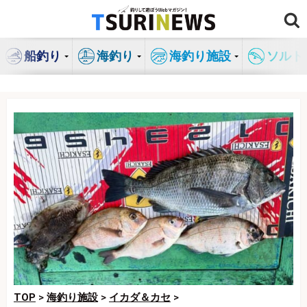
コ
ン
テ
船釣り
海釣り
海釣り施設
ソルト
ン
ツ
へ
ス
キ
ッ
プ
TOP
>
海釣り施設
>
イカダ＆カセ
>