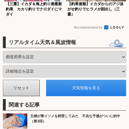
【三重】イカダ＆海上釣り堀最新
【釣果速報】イカダからのアジ泳
釣果 カカリ釣りでクロダイにマ
がせ釣りでヒラメが顔出し（三
ダイ
重）
Recommended by
リアルタイム天気＆風波情報
関連する記事
主婦が青イソメを飼育してみた 不吉な予感がついに的中
（第3回）