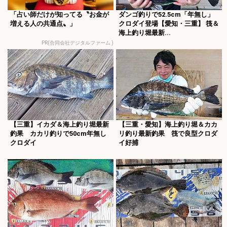
「占い師だけが知ってる〝お金が
ダンゴ釣りで52.5cm「年無し」
増える人の共通点〟」
クロダイ登場【愛知・三重】 筏＆
海上釣り堀最新...
PR(合同会社デジタルファーム )
【三重】イカダ＆海上釣り堀最新
【三重・愛知】海上釣り堀＆カカ
釣果 カカリ釣りで50cm年無し
リ釣り最新釣果 筏で良型クロダ
クロダイ
イ好捕