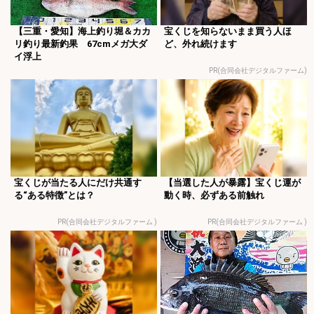
【三重・愛知】海上釣り堀＆カカ
宝くじを知らないまま買う人ほ
リ釣り最新釣果 67cmメガ大ダ
ど、外れ続けます
イ浮上
PR(合同会社デジタルファーム)
宝くじが当たる人にだけ共通す
【当選した人が暴露】宝くじ運が
る“ある特徴”とは？
動く時、必ずある前触れ
PR(合同会社デジタルファーム )
PR(合同会社デジタルファーム )