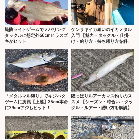
堤防ライトゲームでメバリング
ケンサキイカ狙いのイカメタル
タックルに想定外60cmヒラスズ
入門 【魅力・タックル・仕掛
キがヒット
け・釣り方・持ち帰り方を解
説】
「メタルマル縛り」でキジハタ
陸っぱりルアーカマス釣りのス
ゲームに挑戦【上越】35cm本命
スメ 【シーズン・時合い・タッ
に29cmアジもヒット！
クル・ルアー・誘い方を解説】