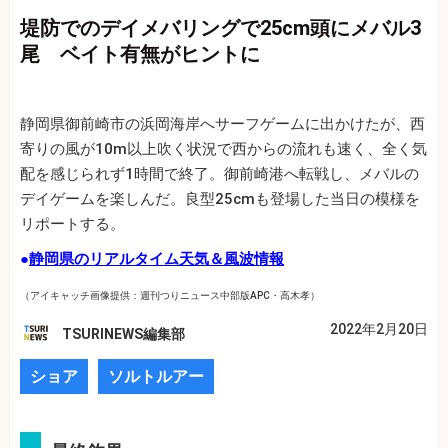
堤防でのデイメバリングで25cm頭にメバル3
尾 ベイト有無がヒントに
静岡県御前崎市の浜岡海岸へサーフゲームに出かけたが、西
寄りの風が10m以上吹く状況で西からの流れも速く、全く気
配を感じられず1時間で終了。御前崎港へ転戦し、メバルの
デイゲームを楽しんだ。良型25cmも登場した当日の模様を
リポートする。
●
静岡県のリアルタイム天気＆風波情報
（アイキャッチ画像提供：週刊つりニュース中部版APC・高木孝）
2022年2月20日
TSURINEWS編集部
ショア
ソルトルアー