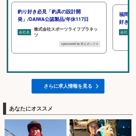
釣り好き必見「釣具の設計開
福岡/
発」/DAIWA公認製品/年休117日
好き歓
株式会社スポーツライフプラネッ
会社名
会社名
ツ
sponsored by 求人ボックス
さらに求人情報を見る
あなたにオススメ