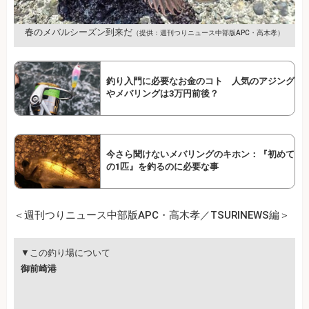
春のメバルシーズン到来だ
（提供：週刊つりニュース中部版APC・高木孝）
釣り入門に必要なお金のコト 人気のアジング
やメバリングは3万円前後？
今さら聞けないメバリングのキホン：『初めて
の1匹』を釣るのに必要な事
＜週刊つりニュース中部版APC・高木孝／TSURINEWS編＞
▼この釣り場について
御前崎港