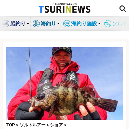
コ
ン
テ
船釣り
海釣り
海釣り施設
ソルト
ン
ツ
へ
ス
キ
ッ
プ
TOP
>
ソルトルアー
>
ショア
>