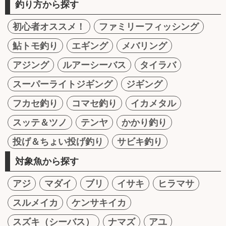
釣り方から探す
初心者オススメ！
ファミリーフィッシング
鮎トモ釣り
エギング
メバリング
アジング
ルアーシーバス
タイラバ
スーパーライトジギング
ジギング
フカセ釣り
コマセ釣り
イカメタル
スッテ＆ツノ
テンヤ
かかり釣り
投げ＆ちょい投げ釣り
サビキ釣り
対象魚から探す
アジ
マダイ
ブリ
イサキ
ヒラマサ
スルメイカ
ケンサキイカ
スズキ（シーバス）
ナマズ
アユ