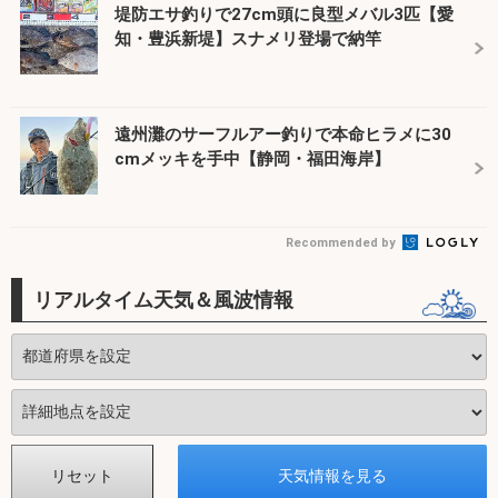
堤防エサ釣りで27cm頭に良型メバル3匹【愛
知・豊浜新堤】スナメリ登場で納竿
遠州灘のサーフルアー釣りで本命ヒラメに30
cmメッキを手中【静岡・福田海岸】
Recommended by
リアルタイム天気＆風波情報