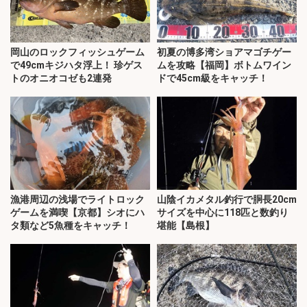
岡山のロックフィッシュゲーム
初夏の博多湾ショアマゴチゲー
で49cmキジハタ浮上！ 珍ゲス
ムを攻略【福岡】ボトムワイン
トのオニオコゼも2連発
ドで45cm級をキャッチ！
漁港周辺の浅場でライトロック
山陰イカメタル釣行で胴長20cm
ゲームを満喫【京都】シオにハ
サイズを中心に118匹と数釣り
タ類など5魚種をキャッチ！
堪能【島根】