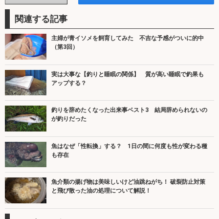
関連する記事
主婦が青イソメを飼育してみた 不吉な予感がついに的中
（第3回）
実は大事な【釣りと睡眠の関係】 質が高い睡眠で釣果も
アップする？
釣りを辞めたくなった出来事ベスト3 結局辞められないの
が釣りだった
魚はなぜ「性転換」する？ 1日の間に何度も性が変わる種
も存在
魚介類の揚げ物は美味しいけど油跳ねがち！ 破裂防止対策
と飛び散った油の処理について解説！