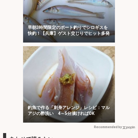
早朝3時間限定のボート釣りでシロギスを
快釣！【兵庫】ゲスト交じりでヒット多発
釣魚で作る「刺身アレンジ」レシピ：マル
アジの酢洗い 4～5分漬ければOK
Recommended by