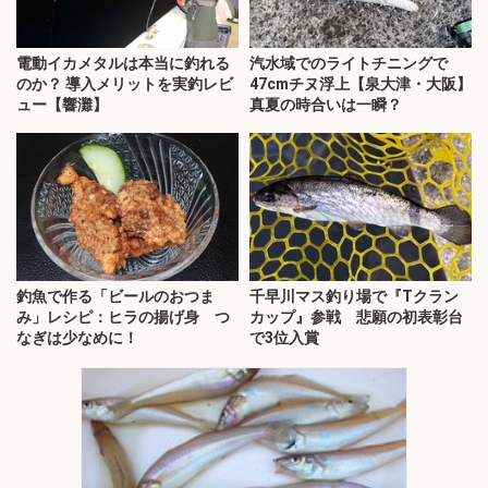
電動イカメタルは本当に釣れる
汽水域でのライトチニングで
のか？ 導入メリットを実釣レビ
47cmチヌ浮上【泉大津・大阪】
ュー【響灘】
真夏の時合いは一瞬？
釣魚で作る「ビールのおつま
千早川マス釣り場で『Tクラン
み」レシピ：ヒラの揚げ身 つ
カップ』参戦 悲願の初表彰台
なぎは少なめに！
で3位入賞