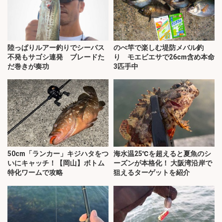
陸っぱりルアー釣りでシーバス
のべ竿で楽しむ堤防メバル釣
不発もサゴシ連発 ブレードた
り モエビエサで26cm含め本命
だ巻きが奏功
3匹手中
50cm「ランカー」キジハタをつ
海水温25℃を超えると夏魚のシ
いにキャッチ！【岡山】ボトム
ーズンが本格化！ 大阪湾沿岸で
特化ワームで攻略
狙えるターゲットを紹介