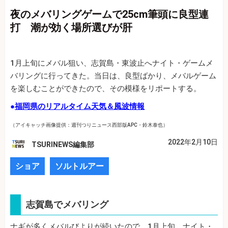
夜のメバリングゲームで25cm筆頭に良型連
打 潮が効く場所選びが肝
1月上旬にメバル狙い、志賀島・東波止へナイト・ゲームメ
バリングに行ってきた。当日は、良型ばかり、メバルゲーム
を楽しむことができたので、その模様をリポートする。
●
福岡県のリアルタイム天気＆風波情報
（アイキャッチ画像提供：週刊つりニュース西部版APC・鈴木泰也）
2022年2月10日
TSURINEWS編集部
ショア
ソルトルアー
志賀島でメバリング
ナギが多くメバルびよりが続いたので、1月上旬、ナイト・