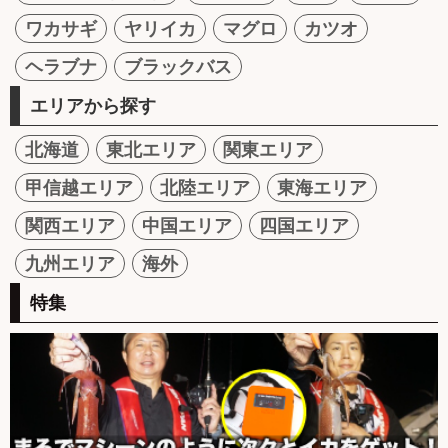
ワカサギ
ヤリイカ
マグロ
カツオ
ヘラブナ
ブラックバス
エリアから探す
北海道
東北エリア
関東エリア
甲信越エリア
北陸エリア
東海エリア
関西エリア
中国エリア
四国エリア
九州エリア
海外
特集