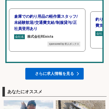
倉庫での釣り用品の軽作業スタッフ/
釣り具
未経験歓迎/交通費支給/制服貸与/正
費支給
社員登用あり
会社名
株式会社REnista
会社名
sponsored by 求人ボックス
さらに求人情報を見る
あなたにオススメ