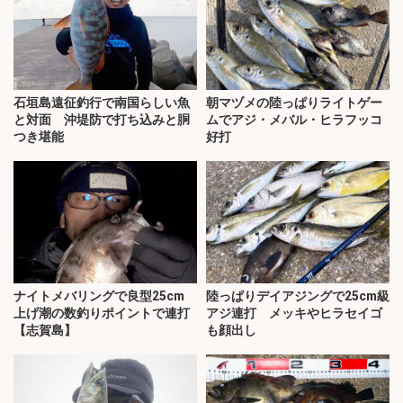
石垣島遠征釣行で南国らしい魚
朝マヅメの陸っぱりライトゲー
と対面 沖堤防で打ち込みと胴
ムでアジ・メバル・ヒラフッコ
つき堪能
好打
ナイトメバリングで良型25cm
陸っぱりデイアジングで25cm級
上げ潮の数釣りポイントで連打
アジ連打 メッキやヒラセイゴ
【志賀島】
も顔出し