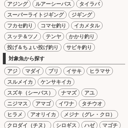
アジング
ルアーシーバス
タイラバ
スーパーライトジギング
ジギング
フカセ釣り
コマセ釣り
イカメタル
スッテ＆ツノ
テンヤ
かかり釣り
投げ＆ちょい投げ釣り
サビキ釣り
対象魚から探す
アジ
マダイ
ブリ
イサキ
ヒラマサ
スルメイカ
ケンサキイカ
スズキ（シーバス）
ナマズ
アユ
ニジマス
アマゴ
イワナ
タチウオ
ヒラメ
アオリイカ
メジナ（グレ・クロ）
クロダイ（チヌ）
シロギス
ハゼ
マゴチ