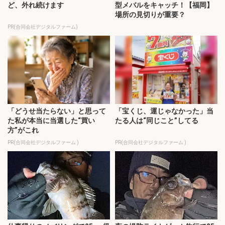
ど、外れ続けます
型メバルをキャッチ！【福岡】
場所の見切りが重要？
PR(合同会社デジタルファーム)
「どうせ当たらない」と思って
「宝くじ、運じゃなかった」当
た私が本当に当選した“買い
たる人は“同じこと”してる
方”がこれ
PR(合同会社デジタルファーム )
PR(合同会社デジタルファーム )