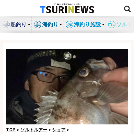
コ
ン
テ
船釣り
海釣り
海釣り施設
ソルト
ン
ツ
へ
ス
キ
ッ
プ
TOP
>
ソルトルアー
>
ショア
>