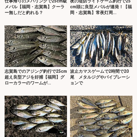
仕事帰りのメバリングで25cm級
夜の堤防ライトゲーム釣行で25
メバル【福岡・志賀島】クーラ
cm頭に良型メバルが連発！【福
ー無しだと釣れる？
岡・志賀島】常夜灯周...
志賀島でのアジング釣行で25cm
波止カマスゲームで2時間で20
超え良型アジを好捕【福岡】グ
尾 メタルジグやバイブレーシ
ローカラーのワームが...
ョンで