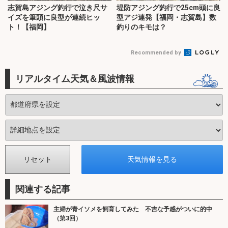
志賀島アジング釣行で泣き尺サ
堤防アジング釣行で25cm頭に良
イズを筆頭に良型が連続ヒッ
型アジ連発【福岡・志賀島】数
ト！【福岡】
釣りのキモは？
Recommended by
リアルタイム天気＆風波情報
関連する記事
主婦が青イソメを飼育してみた 不吉な予感がついに的中
（第3回）