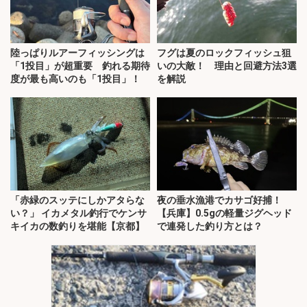
陸っぱりルアーフィッシングは
フグは夏のロックフィッシュ狙
「1投目」が超重要 釣れる期待
いの大敵！ 理由と回避方法3選
度が最も高いのも「1投目」！
を解説
「赤緑のスッテにしかアタらな
夜の垂水漁港でカサゴ好捕！
い？」 イカメタル釣行でケンサ
【兵庫】0.5gの軽量ジグヘッド
キイカの数釣りを堪能【京都】
で連発した釣り方とは？