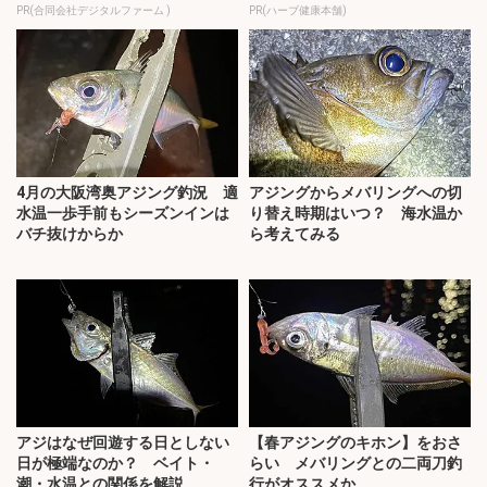
PR(合同会社デジタルファーム )
PR(ハーブ健康本舗)
4月の大阪湾奥アジング釣況 適
アジングからメバリングへの切
水温一歩手前もシーズンインは
り替え時期はいつ？ 海水温か
バチ抜けからか
ら考えてみる
アジはなぜ回遊する日としない
【春アジングのキホン】をおさ
日が極端なのか？ ベイト・
らい メバリングとの二両刀釣
潮・水温との関係を解説
行がオススメか