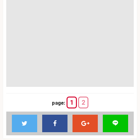
1
2
page: