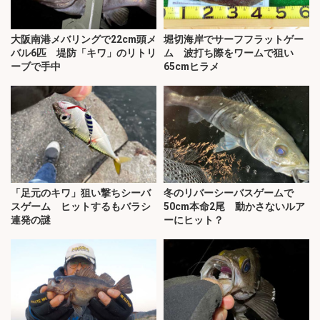
大阪南港メバリングで22cm頭メ
堀切海岸でサーフフラットゲー
バル6匹 堤防「キワ」のリトリ
ム 波打ち際をワームで狙い
ーブで手中
65cmヒラメ
「足元のキワ」狙い撃ちシーバ
冬のリバーシーバスゲームで
スゲーム ヒットするもバラシ
50cm本命2尾 動かさないルア
連発の謎
ーにヒット？