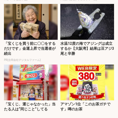
「宝くじを買う前に〇〇をする
水温12度の海でアジングは成立
だけです」金運上昇で当選者が
するか【大阪湾】結果は豆アジ3
続出
尾と辛勝
PR(合同会社デジタルファーム)
「宝くじ、運じゃなかった」当
アマゾン1位「このお茶ガチで
たる人は“同じこと”してる
す」噂のお茶