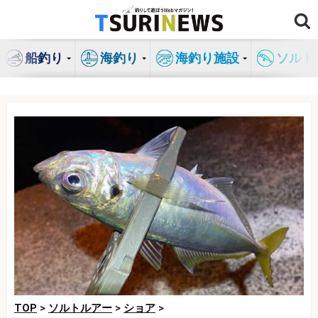
コ
ン
テ
船釣り
海釣り
海釣り施設
ソルト
ン
ツ
へ
ス
キ
ッ
プ
TOP
>
ソルトルアー
>
ショア
>