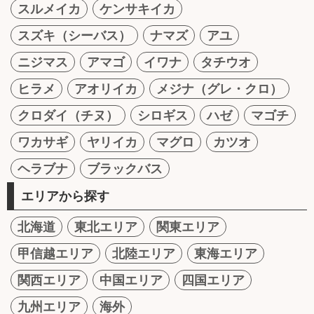
スルメイカ
ケンサキイカ
スズキ（シーバス）
ナマズ
アユ
ニジマス
アマゴ
イワナ
タチウオ
ヒラメ
アオリイカ
メジナ（グレ・クロ）
クロダイ（チヌ）
シロギス
ハゼ
マゴチ
ワカサギ
ヤリイカ
マグロ
カツオ
ヘラブナ
ブラックバス
エリアから探す
北海道
東北エリア
関東エリア
甲信越エリア
北陸エリア
東海エリア
関西エリア
中国エリア
四国エリア
九州エリア
海外