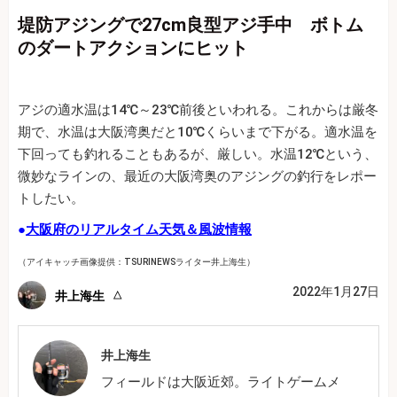
堤防アジングで27cm良型アジ手中 ボトム
のダートアクションにヒット
アジの適水温は14℃～23℃前後といわれる。これからは厳冬
期で、水温は大阪湾奥だと10℃くらいまで下がる。適水温を
下回っても釣れることもあるが、厳しい。水温12℃という、
微妙なラインの、最近の大阪湾奥のアジングの釣行をレポー
トしたい。
●
大阪府のリアルタイム天気＆風波情報
（アイキャッチ画像提供：TSURINEWSライター井上海生）
2022年1月27日
井上海生
井上海生
フィールドは大阪近郊。ライトゲームメ