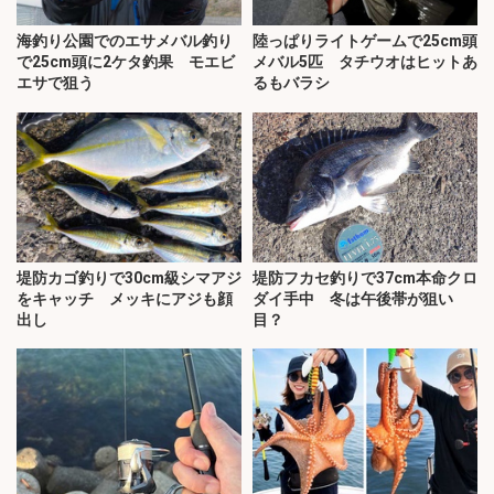
海釣り公園でのエサメバル釣り
陸っぱりライトゲームで25cm頭
で25cm頭に2ケタ釣果 モエビ
メバル5匹 タチウオはヒットあ
エサで狙う
るもバラシ
堤防カゴ釣りで30cm級シマアジ
堤防フカセ釣りで37cm本命クロ
をキャッチ メッキにアジも顔
ダイ手中 冬は午後帯が狙い
出し
目？