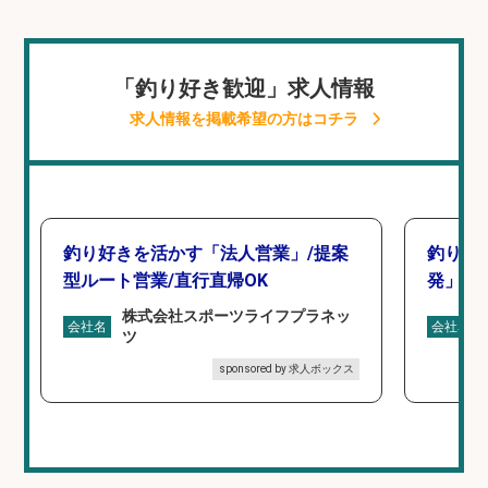
「釣り好き歓迎」求人情報
求人情報を掲載希望の方はコチラ
釣り好きを活かす「法人営業」/提案
釣り好
型ルート営業/直行直帰OK
発」/D
株式会社スポーツライフプラネッ
会社名
会社名
ツ
sponsored by 求人ボックス