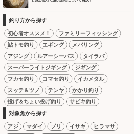
と飛び散った油の処理について解説！
釣り方から探す
初心者オススメ！
ファミリーフィッシング
鮎トモ釣り
エギング
メバリング
アジング
ルアーシーバス
タイラバ
スーパーライトジギング
ジギング
フカセ釣り
コマセ釣り
イカメタル
スッテ＆ツノ
テンヤ
かかり釣り
投げ＆ちょい投げ釣り
サビキ釣り
対象魚から探す
アジ
マダイ
ブリ
イサキ
ヒラマサ