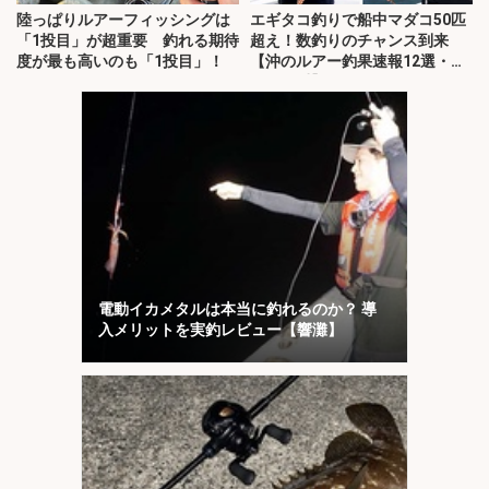
陸っぱりルアーフィッシングは
エギタコ釣りで船中マダコ50匹
「1投目」が超重要 釣れる期待
超え！数釣りのチャンス到来
度が最も高いのも「1投目」！
【沖のルアー釣果速報12選・愛
知・三重】
電動イカメタルは本当に釣れるのか？ 導
入メリットを実釣レビュー【響灘】