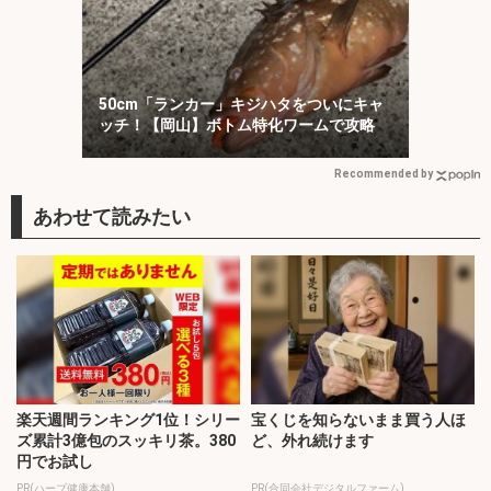
50cm「ランカー」キジハタをついにキャ
ッチ！【岡山】ボトム特化ワームで攻略
Recommended by
楽天週間ランキング1位！シリー
宝くじを知らないまま買う人ほ
ズ累計3億包のスッキリ茶。380
ど、外れ続けます
円でお試し
PR(ハーブ健康本舗)
PR(合同会社デジタルファーム)