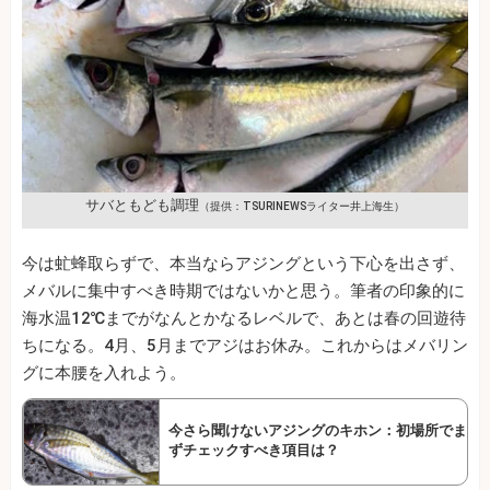
サバともども調理
（提供：TSURINEWSライター井上海生）
今は虻蜂取らずで、本当ならアジングという下心を出さず、
メバルに集中すべき時期ではないかと思う。筆者の印象的に
海水温12℃までがなんとかなるレベルで、あとは春の回遊待
ちになる。4月、5月までアジはお休み。これからはメバリン
グに本腰を入れよう。
今さら聞けないアジングのキホン：初場所でま
ずチェックすべき項目は？