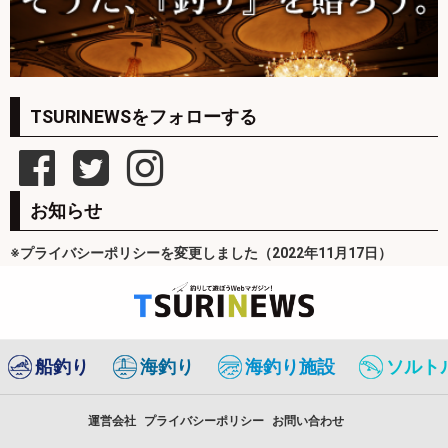
TSURINEWSをフォローする
お知らせ
※プライバシーポリシーを変更しました（2022年11月17日）
船釣り
海釣り
海釣り施設
ソルト
運営会社
プライバシーポリシー
お問い合わせ