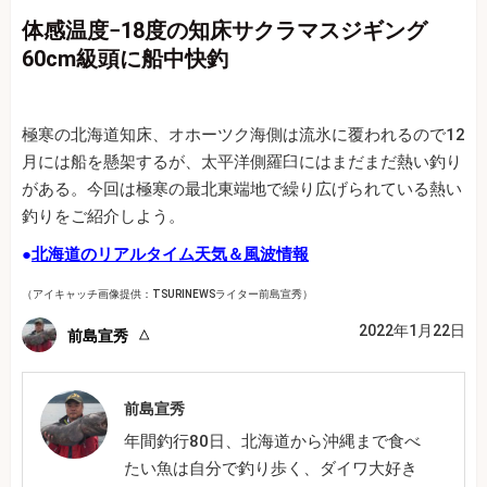
体感温度−18度の知床サクラマスジギング
60cm級頭に船中快釣
極寒の北海道知床、オホーツク海側は流氷に覆われるので12
月には船を懸架するが、太平洋側羅臼にはまだまだ熱い釣り
がある。今回は極寒の最北東端地で繰り広げられている熱い
釣りをご紹介しよう。
●
北海道のリアルタイム天気＆風波情報
（アイキャッチ画像提供：TSURINEWSライター前島宣秀）
2022年1月22日
前島宣秀
前島宣秀
年間釣行80日、北海道から沖縄まで食べ
たい魚は自分で釣り歩く、ダイワ大好き