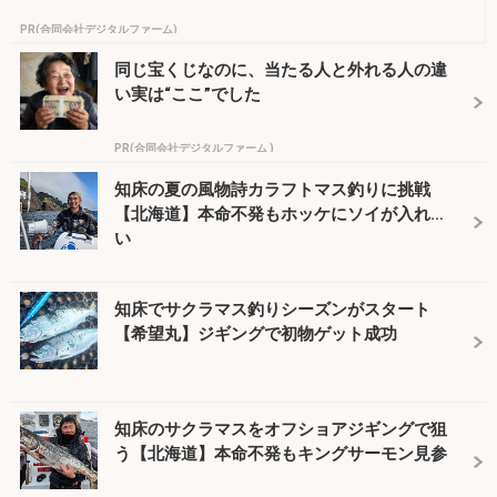
PR(合同会社デジタルファーム)
同じ宝くじなのに、当たる人と外れる人の違
い実は“ここ”でした
PR(合同会社デジタルファーム )
知床の夏の風物詩カラフトマス釣りに挑戦
【北海道】本命不発もホッケにソイが入れ食
い
知床でサクラマス釣りシーズンがスタート
【希望丸】ジギングで初物ゲット成功
知床のサクラマスをオフショアジギングで狙
う【北海道】本命不発もキングサーモン見参