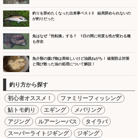
釣りを辞めたくなった出来事ベスト3 結局辞められないの
が釣りだった
魚はなぜ「性転換」する？ 1日の間に何度も性が変わる種
も存在
魚介類の揚げ物は美味しいけど油跳ねがち！ 破裂防止対策
と飛び散った油の処理について解説！
釣り方から探す
初心者オススメ！
ファミリーフィッシング
鮎トモ釣り
エギング
メバリング
アジング
ルアーシーバス
タイラバ
スーパーライトジギング
ジギング