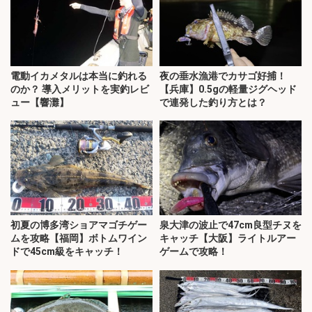
電動イカメタルは本当に釣れる
夜の垂水漁港でカサゴ好捕！
のか？ 導入メリットを実釣レビ
【兵庫】0.5gの軽量ジグヘッド
ュー【響灘】
で連発した釣り方とは？
初夏の博多湾ショアマゴチゲー
泉大津の波止で47cm良型チヌを
ムを攻略【福岡】ボトムワイン
キャッチ【大阪】ライトルアー
ドで45cm級をキャッチ！
ゲームで攻略！