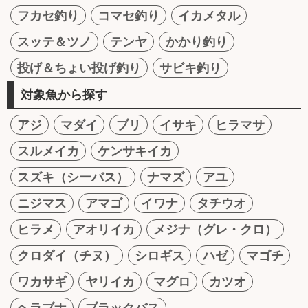
フカセ釣り
コマセ釣り
イカメタル
スッテ＆ツノ
テンヤ
かかり釣り
投げ＆ちょい投げ釣り
サビキ釣り
対象魚から探す
アジ
マダイ
ブリ
イサキ
ヒラマサ
スルメイカ
ケンサキイカ
スズキ（シーバス）
ナマズ
アユ
ニジマス
アマゴ
イワナ
タチウオ
ヒラメ
アオリイカ
メジナ（グレ・クロ）
クロダイ（チヌ）
シロギス
ハゼ
マゴチ
ワカサギ
ヤリイカ
マグロ
カツオ
ヘラブナ
ブラックバス