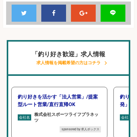
「釣り好き歓迎」求人情報
求人情報を掲載希望の方はコチラ
釣り好きを活かす「法人営業」/提案
釣り好
型ルート営業/直行直帰OK
発」/D
株式会社スポーツライフプラネッ
会社名
会社名
ツ
sponsored by 求人ボックス