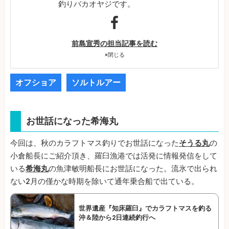
釣りバカオヤジです。
前島宣秀の担当記事を読む
×
閉じる
オフショア
ソルトルアー
お世話になった希海丸
今回は、秋のカラフトマス釣りでお世話になった
そうる丸
の
小倉船長にご紹介頂き、羅臼漁港では活発に情報発信をして
いる
希海丸
の魚津敏明船長にお世話になった。流氷で出られ
ない2月の僅かな時期を除いて通年乗合船で出ている。
世界遺産『知床羅臼』でカラフトマスを釣る
沖＆陸から2日連続釣行へ