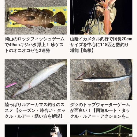
岡山のロックフィッシュゲーム
山陰イカメタル釣行で胴長20cm
で49cmキジハタ浮上！ 珍ゲス
サイズを中心に118匹と数釣り
トのオニオコゼも2連発
堪能【島根】
陸っぱりルアーカマス釣りのス
ダツのトップウォーターゲーム
スメ 【シーズン・時合い・タッ
が面白い！【回遊ルート・タッ
クル・ルアー・誘い方を解説】
クル・ルアー・アクションを解
説】