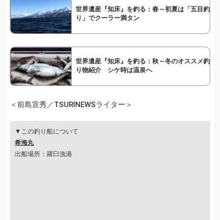
世界遺産『知床』を釣る：春～初夏は「五目釣
り」でクーラー満タン
世界遺産『知床』を釣る：秋～冬のオススメ釣
り物紹介 シケ時は温泉へ
＜前島宣秀／TSURINEWSライター＞
▼この釣り船について
希海丸
出船場所：羅臼漁港