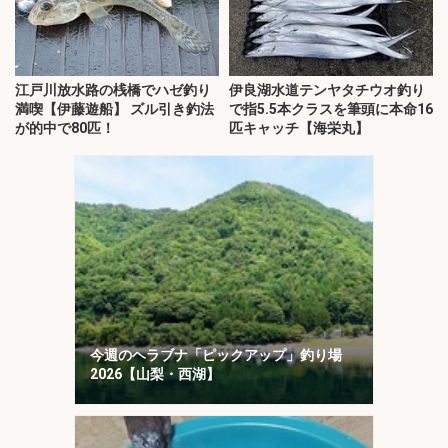
江戸川放水路の桟橋でハゼ釣り
伊良湖水道テンヤタチウオ釣り
満喫【伊藤遊船】 ズル引き釣法
で指5.5本クラスを筆頭に本命16
が的中で80匹！
匹キャッチ【海栄丸】
今週のヘラブナ「ピックアップ」釣り場
2026【山梨・西湖】