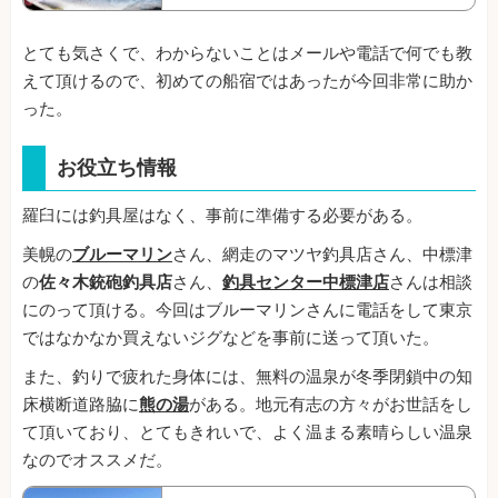
とても気さくで、わからないことはメールや電話で何でも教
えて頂けるので、初めての船宿ではあったが今回非常に助か
った。
お役立ち情報
羅臼には釣具屋はなく、事前に準備する必要がある。
美幌の
ブルーマリン
さん、網走のマツヤ釣具店さん、中標津
の
佐々木銃砲釣具店
さん、
釣具センター中標津店
さんは相談
にのって頂ける。今回はブルーマリンさんに電話をして東京
ではなかなか買えないジグなどを事前に送って頂いた。
また、釣りで疲れた身体には、無料の温泉が冬季閉鎖中の知
床横断道路脇に
熊の湯
がある。地元有志の方々がお世話をし
て頂いており、とてもきれいで、よく温まる素晴らしい温泉
なのでオススメだ。