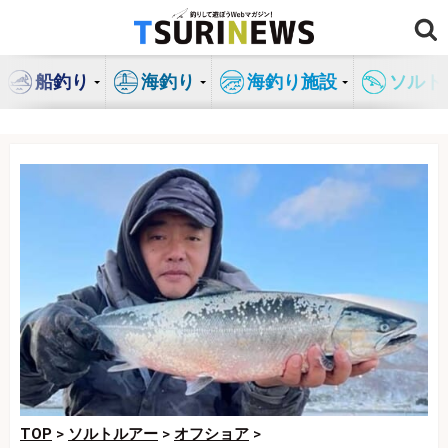
コ
ン
テ
船釣り
海釣り
海釣り施設
ソルト
ン
ツ
へ
ス
キ
ッ
プ
TOP
>
ソルトルアー
>
オフショア
>