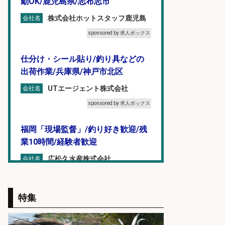
勤OK/鹿児島県/志布志市
株式会社ホットスタッフ鹿児島
会社名
sponsored by 求人ボックス
仕分け・シール貼り/釣り具などの
出荷作業/兵庫県/神戸市北区
UTエージェント株式会社
会社名
sponsored by 求人ボックス
福岡「現場監督」/釣り好き歓迎/残
業10時間/経験者歓迎
広松久水産株式会社
会社名
sponsored by 求人ボックス
特集
精肉・青果・鮮魚販売/「志布志
市」お魚のカットや商品の陳列スタ
ッフ/志布志市/「時給1,150円〜」/