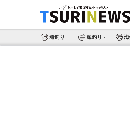
コ
ン
テ
ン
ツ
船釣り
海釣り
海
へ
ス
キ
ッ
プ