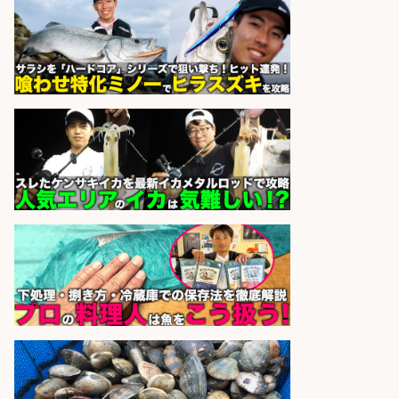
sponsored by 求人ボックス
日払いOKで即日収入/販売スタッフ/
「調理なし・軽作業スタート」お魚
のパック詰め&品出し/週4日から勤
務OK/希望休が取得できる/広島県
株式会社ホットスタッフ五日市
会社名
sponsored by 求人ボックス
さらに求人情報を見る