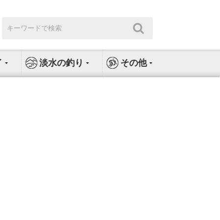
検
検
索:
索
イ
淡水の釣り
その他