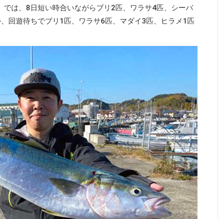
）では、8日短い時合いながらブリ2匹、ワラサ4匹、シーバ
、回遊待ちでブリ1匹、ワラサ6匹、マダイ3匹、ヒラメ1匹