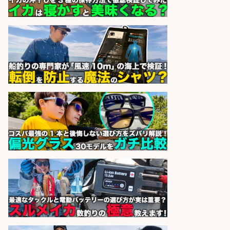
ト/土日祝休み×大型連休あり×残業
なし/滋賀県/大津市
株式会社ホットスタッフ滋賀
会社名
sponsored by 求人ボックス
魚をさばける方必見「鮮魚部門スタ
ッフ」/3つの働き方が選べる
株式会社旬
会社名
sponsored by 求人ボックス
日払いOKで即日収入/製造スタッフ/
「広島市佐伯区」「時給1,200円」
広島市佐伯区周辺でお魚のパック詰
めや品出しスタッフ/週4日〜OK×車
通勤OK×未経験歓迎/広島県/広島市
佐伯区
株式会社ホットスタッフ五日市
会社名