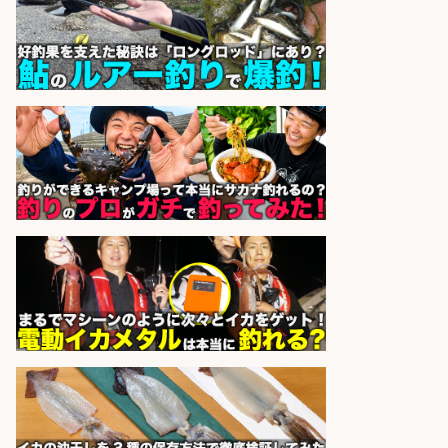
未経験歓迎×残業少なめ×車通勤OK/
鹿児島県
株式会社ホットスタッフ鹿児島
会社名
sponsored by 求人ボックス
営業事務/「大津市」「時給1,300
円」小野駅徒歩6分/釣り具メーカー
の物流事務・営業アシスタント/残
業なし×土日祝休み×大型連休あり/
滋賀県/大津市
株式会社ホットスタッフ滋賀
会社名
sponsored by 求人ボックス
営業事務/「大津市」「時給1,300
円」小野駅から徒歩6分/釣り具メー
カーの物流事務・営業アシスタン