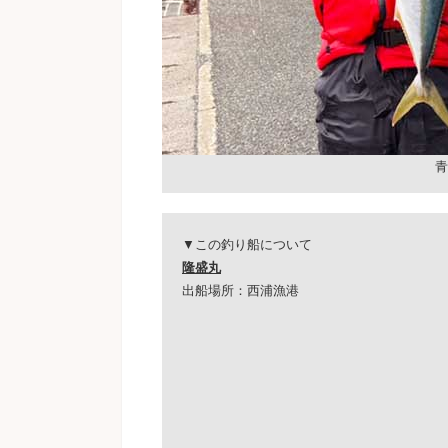
青
▼この釣り船について
隆盛丸
出船場所：西浦漁港