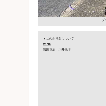
ブ
▼この釣り船について
WING
出船場所：大井漁港