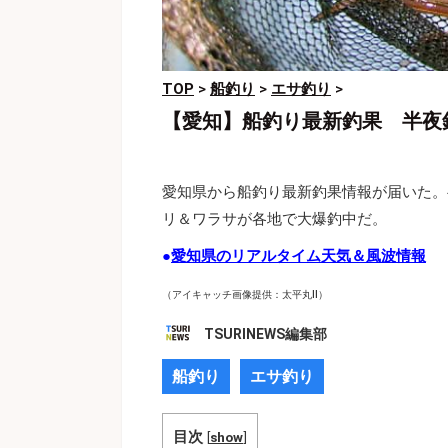
TOP
>
船釣り
>
エサ釣り
>
【愛知】船釣り最新釣果 半夜釣
愛知県から船釣り最新釣果情報が届いた。
リ＆ワラサが各地で大爆釣中だ。
●
愛知県のリアルタイム天気＆風波情報
（アイキャッチ画像提供：太平丸Ⅱ）
TSURINEWS編集部
船釣り
エサ釣り
目次
[
show
]