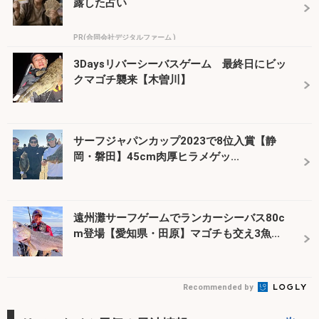
露した占い
PR(合同会社デジタルファーム )
3Daysリバーシーバスゲーム 最終日にビッ
クマゴチ襲来【木曽川】
サーフジャパンカップ2023で8位入賞【静
岡・磐田】45cm肉厚ヒラメゲッ...
遠州灘サーフゲームでランカーシーバス80c
m登場【愛知県・田原】マゴチも交え3魚...
Recommended by