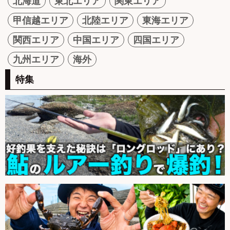
北海道
東北エリア
関東エリア
甲信越エリア
北陸エリア
東海エリア
関西エリア
中国エリア
四国エリア
九州エリア
海外
特集