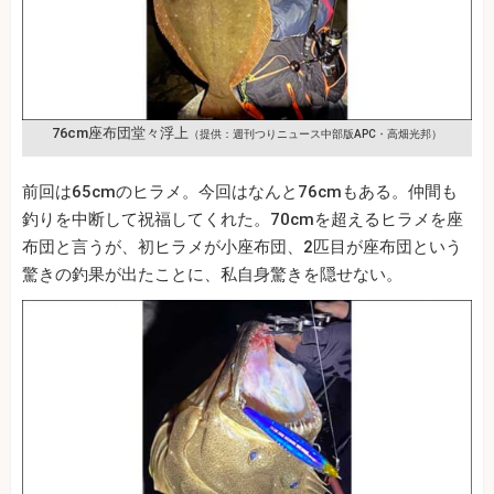
76cm座布団堂々浮上
（提供：週刊つりニュース中部版APC・高畑光邦）
前回は65cmのヒラメ。今回はなんと76cmもある。仲間も
釣りを中断して祝福してくれた。70cmを超えるヒラメを座
布団と言うが、初ヒラメが小座布団、2匹目が座布団という
驚きの釣果が出たことに、私自身驚きを隠せない。