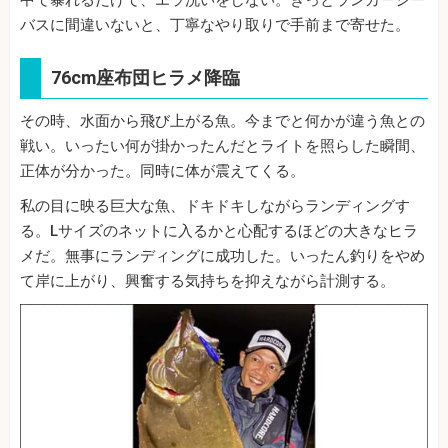
中で暴れるだけで、エラ洗いをしない。きっとランカーシー
バスに間違いないと、丁寧なやり取りで手前まで寄せた。
76cm座布団ヒラメ降臨
その時、水面から飛び上がる魚。今までと何かが違う魚との
戦い。いったい何が掛かったんだとライトを照らした瞬間、
正体が分かった。同時に体が震えてくる。
私の目に映る巨大な魚、ドキドキしながらランディングす
る。Lサイズのネットに入るかと心配するほどの大きなヒラ
メだ。無事にランディングに成功した。いったん釣りをやめ
て岸に上がり、興奮する気持ちを抑えながら計測する。