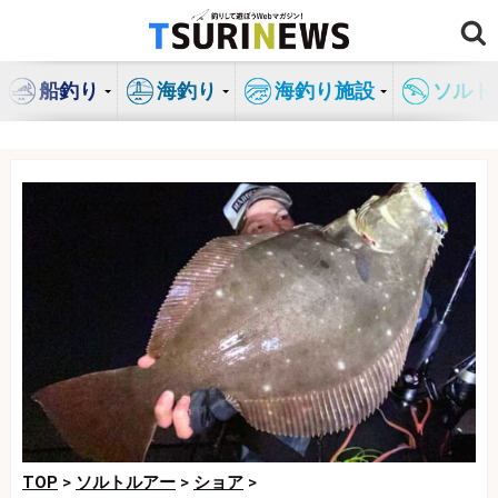
コ
ン
テ
船釣り
海釣り
海釣り施設
ソルト
ン
ツ
へ
ス
キ
ッ
プ
TOP
>
ソルトルアー
>
ショア
>