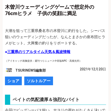
木曽川ウェーディングゲームで想定外の
76cmヒラメ 子供の笑顔に満足
大潮を狙って三重県桑名市の木曽川に釣行をした。シーバス
狙いのウェーディングだったが、なんとまさかの座布団ヒラ
メがヒット。大興奮の釣りをリポートする。
●
三重県のリアルタイム天気＆風波情報
（アイキャッチ画像提供：週刊つりニュース中部版APC・高畑光邦）
2021年12月20日
TSURINEWS編集部
ショア
ソルトルアー
ベイトの気配濃厚＆強烈なバイト
今回はビッグシーバス狙い。サヨリの群れがたくさん泳いで