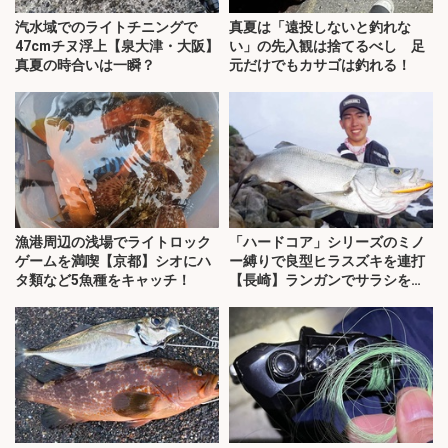
汽水域でのライトチニングで
真夏は「遠投しないと釣れな
47cmチヌ浮上【泉大津・大阪】
い」の先入観は捨てるべし 足
真夏の時合いは一瞬？
元だけでもカサゴは釣れる！
漁港周辺の浅場でライトロック
「ハードコア」シリーズのミノ
ゲームを満喫【京都】シオにハ
ー縛りで良型ヒラスズキを連打
タ類など5魚種をキャッチ！
【長崎】ランガンでサラシを攻
略！