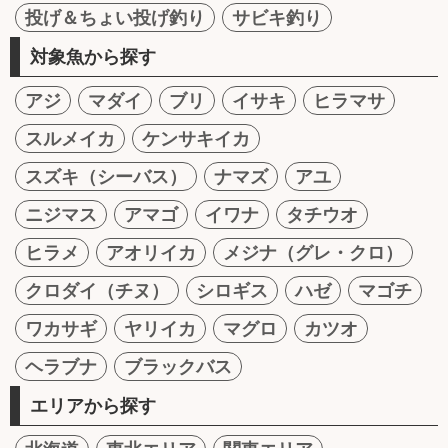
投げ＆ちょい投げ釣り
サビキ釣り
対象魚から探す
アジ
マダイ
ブリ
イサキ
ヒラマサ
スルメイカ
ケンサキイカ
スズキ（シーバス）
ナマズ
アユ
ニジマス
アマゴ
イワナ
タチウオ
ヒラメ
アオリイカ
メジナ（グレ・クロ）
クロダイ（チヌ）
シロギス
ハゼ
マゴチ
ワカサギ
ヤリイカ
マグロ
カツオ
ヘラブナ
ブラックバス
エリアから探す