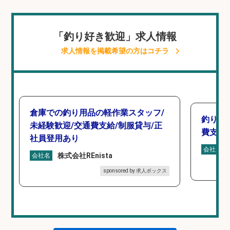
「釣り好き歓迎」求人情報
求人情報を掲載希望の方はコチラ
倉庫での釣り用品の軽作業スタッフ/
釣り具
未経験歓迎/交通費支給/制服貸与/正
費支給
社員登用あり
会社名
株式会社REnista
会社名
sponsored by 求人ボックス