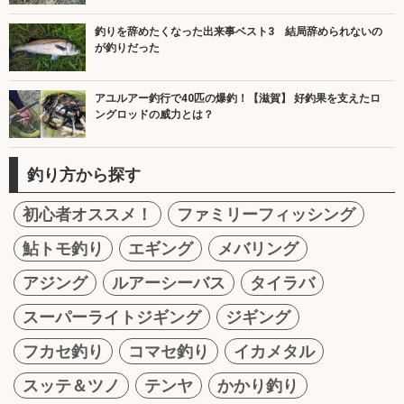
釣りを辞めたくなった出来事ベスト3 結局辞められないの
が釣りだった
アユルアー釣行で40匹の爆釣！【滋賀】 好釣果を支えたロ
ングロッドの威力とは？
釣り方から探す
初心者オススメ！
ファミリーフィッシング
鮎トモ釣り
エギング
メバリング
アジング
ルアーシーバス
タイラバ
スーパーライトジギング
ジギング
フカセ釣り
コマセ釣り
イカメタル
スッテ＆ツノ
テンヤ
かかり釣り