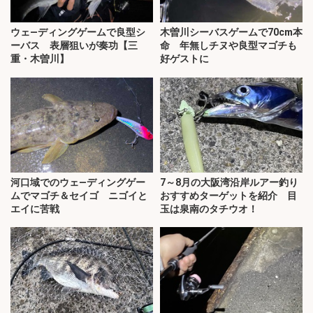
ウェ―ディングゲームで良型シ
木曽川シーバスゲームで70cm本
ーバス 表層狙いが奏功【三
命 年無しチヌや良型マゴチも
重・木曽川】
好ゲストに
河口域でのウェ―ディングゲー
7～8月の大阪湾沿岸ルアー釣り
ムでマゴチ＆セイゴ ニゴイと
おすすめターゲットを紹介 目
エイに苦戦
玉は泉南のタチウオ！