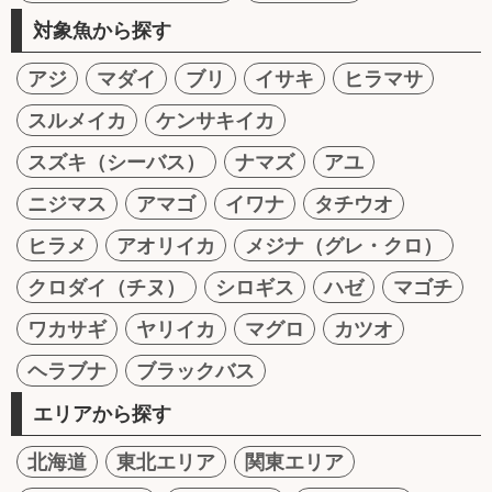
対象魚から探す
アジ
マダイ
ブリ
イサキ
ヒラマサ
スルメイカ
ケンサキイカ
スズキ（シーバス）
ナマズ
アユ
ニジマス
アマゴ
イワナ
タチウオ
ヒラメ
アオリイカ
メジナ（グレ・クロ）
クロダイ（チヌ）
シロギス
ハゼ
マゴチ
ワカサギ
ヤリイカ
マグロ
カツオ
ヘラブナ
ブラックバス
エリアから探す
北海道
東北エリア
関東エリア