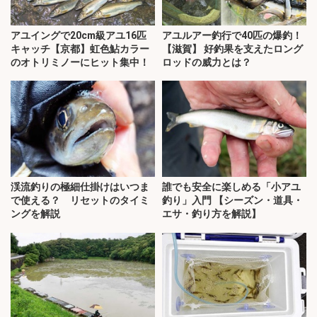
アユイングで20cm級アユ16匹
アユルアー釣行で40匹の爆釣！
キャッチ【京都】虹色鮎カラー
【滋賀】 好釣果を支えたロング
のオトリミノーにヒット集中！
ロッドの威力とは？
渓流釣りの極細仕掛けはいつま
誰でも安全に楽しめる「小アユ
で使える？ リセットのタイミ
釣り」入門 【シーズン・道具・
ングを解説
エサ・釣り方を解説】