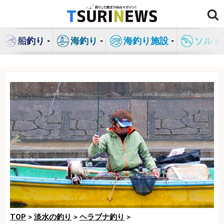
コ
ン
テ
船釣り
海釣り
海釣り施設
ソルト
ン
ツ
へ
ス
キ
ッ
プ
TOP
>
淡水の釣り
>
ヘラブナ釣り
>