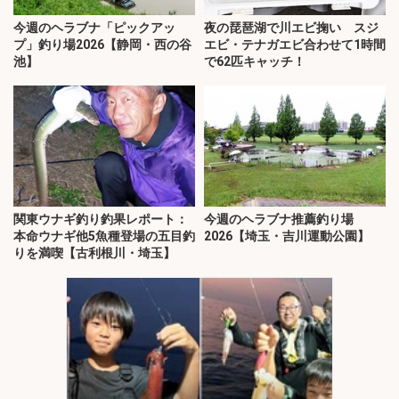
今週のヘラブナ「ピックアッ
夜の琵琶湖で川エビ掬い スジ
プ」釣り場2026【静岡・西の谷
エビ・テナガエビ合わせて1時間
池】
で62匹キャッチ！
関東ウナギ釣り釣果レポート：
今週のヘラブナ推薦釣り場
本命ウナギ他5魚種登場の五目釣
2026【埼玉・吉川運動公園】
りを満喫【古利根川・埼玉】