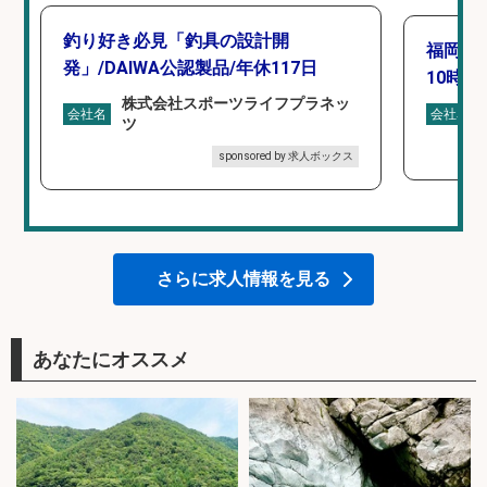
釣り好き必見「釣具の設計開
福岡「
発」/DAIWA公認製品/年休117日
10時間
株式会社スポーツライフプラネッ
会社名
会社名
ツ
sponsored by 求人ボックス
さらに求人情報を見る
あなたにオススメ