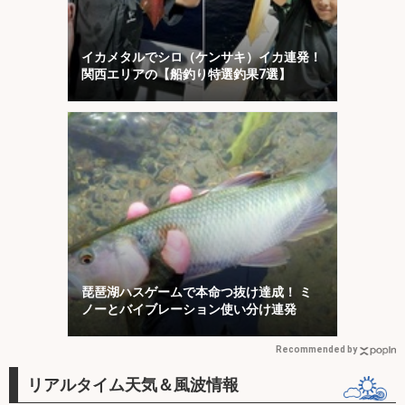
イカメタルでシロ（ケンサキ）イカ連発！
関西エリアの【船釣り特選釣果7選】
琵琶湖ハスゲームで本命つ抜け達成！ ミ
ノーとバイブレーション使い分け連発
Recommended by
リアルタイム天気＆風波情報