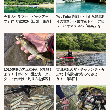
今週のヘラブナ「ピックアッ
YouTubeで憧れた【山岳渓流釣
プ」釣り場2026【山梨・西湖】
りの世界】へ飛び込もう デビ
ューにオススメの「椹島」を紹
介！
2026盛夏のアユ友釣りを攻略し
吉田康雄のザ・チャレンジへら
よう！【ポイント選び方・タッ
ぶな【高原湖に行ってみよ
クル・仕掛け・釣り方を解説】
う！：第3回】