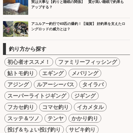
実は大事な【釣りと睡眠の関係】 質が高い睡眠で釣果も
アップする？
アユルアー釣行で40匹の爆釣！【滋賀】 好釣果を支えたロ
ングロッドの威力とは？
釣り方から探す
初心者オススメ！
ファミリーフィッシング
鮎トモ釣り
エギング
メバリング
アジング
ルアーシーバス
タイラバ
スーパーライトジギング
ジギング
フカセ釣り
コマセ釣り
イカメタル
スッテ＆ツノ
テンヤ
かかり釣り
投げ＆ちょい投げ釣り
サビキ釣り