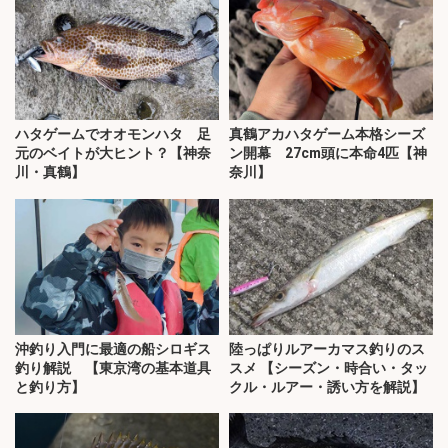
ハタゲームでオオモンハタ 足
真鶴アカハタゲーム本格シーズ
元のベイトが大ヒント？【神奈
ン開幕 27cm頭に本命4匹【神
川・真鶴】
奈川】
沖釣り入門に最適の船シロギス
陸っぱりルアーカマス釣りのス
釣り解説 【東京湾の基本道具
スメ 【シーズン・時合い・タッ
と釣り方】
クル・ルアー・誘い方を解説】