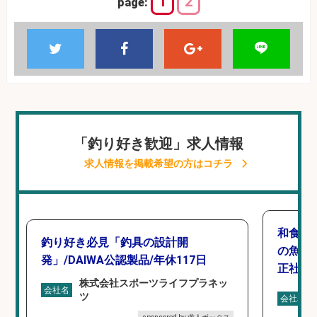
1
2
page:
「釣り好き歓迎」求人情報
求人情報を掲載希望の方はコチラ
和食, 
釣り好き必見「釣具の設計開
の魚と
発」/DAIWA公認製品/年休117日
正社員
株式会社スポーツライフプラネッ
会社名
ツ
会社名