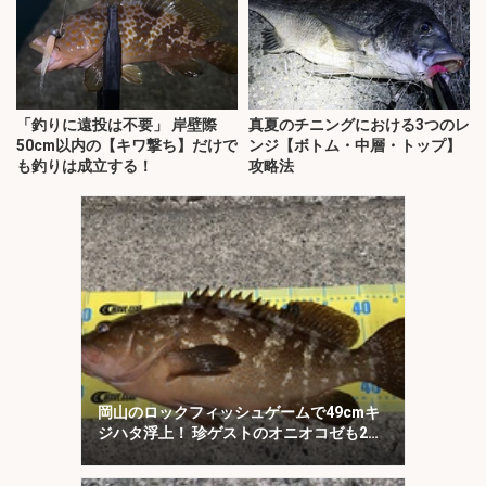
「釣りに遠投は不要」 岸壁際
真夏のチニングにおける3つのレ
50cm以内の【キワ撃ち】だけで
ンジ【ボトム・中層・トップ】
も釣りは成立する！
攻略法
岡山のロックフィッシュゲームで49cmキ
ジハタ浮上！ 珍ゲストのオニオコゼも2連
発