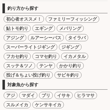
釣り方から探す
初心者オススメ！
ファミリーフィッシング
鮎トモ釣り
エギング
メバリング
アジング
ルアーシーバス
タイラバ
スーパーライトジギング
ジギング
フカセ釣り
コマセ釣り
イカメタル
スッテ＆ツノ
テンヤ
かかり釣り
投げ＆ちょい投げ釣り
サビキ釣り
対象魚から探す
アジ
マダイ
ブリ
イサキ
ヒラマサ
スルメイカ
ケンサキイカ