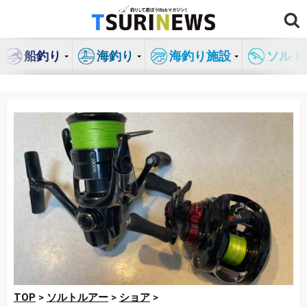
コ
ン
テ
船釣り
海釣り
海釣り施設
ソルト
ン
ツ
へ
ス
キ
ッ
プ
TOP
>
ソルトルアー
>
ショア
>