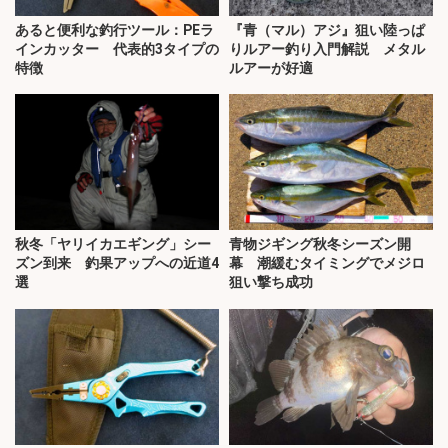
あると便利な釣行ツール：PEラ
『青（マル）アジ』狙い陸っぱ
インカッター 代表的3タイプの
りルアー釣り入門解説 メタル
特徴
ルアーが好適
秋冬「ヤリイカエギング」シー
青物ジギング秋冬シーズン開
ズン到来 釣果アップへの近道4
幕 潮緩むタイミングでメジロ
選
狙い撃ち成功