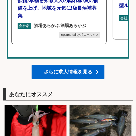
候補/本物を知る大人の隠れ家!魚の価
型ルー
値を上げ、地域を元気に!店長候補募
集
会社名
酒場あらかぶ 酒場あらかぶ
会社名
sponsored by 求人ボックス
さらに求人情報を見る
あなたにオススメ