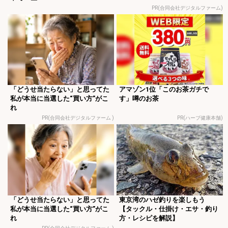
PR(合同会社デジタルファーム)
「どうせ当たらない」と思ってた
アマゾン1位「このお茶ガチで
私が本当に当選した“買い方”がこ
す」噂のお茶
れ
PR(合同会社デジタルファーム )
PR(ハーブ健康本舗)
「どうせ当たらない」と思ってた
東京湾のハゼ釣りを楽しもう
私が本当に当選した“買い方”がこ
【タックル・仕掛け・エサ・釣り
れ
方・レシピを解説】