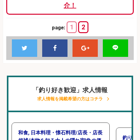
介！
1
2
page:
「釣り好き歓迎」求人情報
求人情報を掲載希望の方はコチラ
和食, 日本料理・懐石料理/店長・店長
釣り好