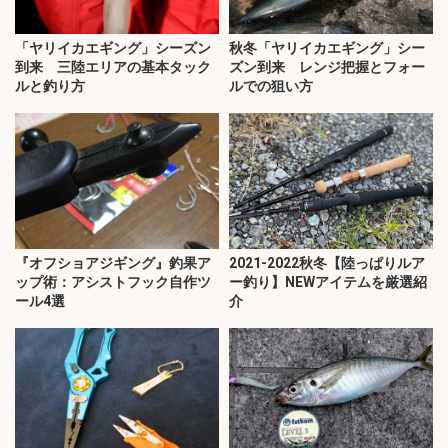
「ヤリイカエギング」シーズン
秋冬「ヤリイカエギング」シー
到来 三陸エリアの基本タック
ズン到来 レンジ把握とフォー
ルと釣り方
ルでの狙い方
『オフショアジギング』釣果ア
2021-2022秋冬【陸っぱりルア
ップ術：アシストフック自作ツ
ー釣り】NEWアイテムを厳選紹
ール4選
介