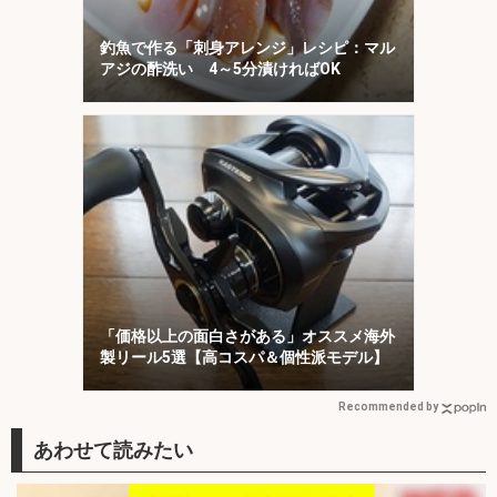
釣魚で作る「刺身アレンジ」レシピ：マル
アジの酢洗い 4～5分漬ければOK
「価格以上の面白さがある」オススメ海外
製リール5選【高コスパ＆個性派モデル】
Recommended by