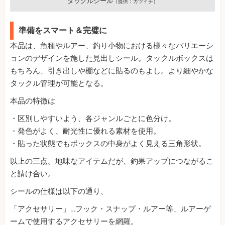
タックルシール
（提供：カツイチ）
準備をスマート＆完璧に
本品は、魚種やルアー、釣り小物における様々なバリエーシ
ョンのデザインを施した見出しシール。タックルボックスは
もちろん、引き出しや棚などに貼るのもよし。より細やかな
タックル管理が可能となる。
本品の特徴は
・区別しやすいよう、各ジャンルごとに色分け。
・発色がよく、耐光性に優れる素材を使用。
・貼った状態でもボックスの中身がよく見える三角形状。
以上の三点。地味なアイテムだが、釣果アップにつながるこ
と請け合い。
シールの仕様は以下の通り、
「アクセサリー」…フック・スナップ・ルアー等、ルアーゲ
ームで使用するアクセサリーを網羅。