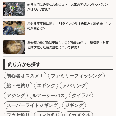
釣り入門に必要なお金のコト 人気のアジングやメバリン
グは3万円前後？
元釣具店店員に聞く「PEラインのサオ先絡み」対処法 4つ
の原因とは？
魚介類の揚げ物は美味しいけど油跳ねがち！ 破裂防止対策
と飛び散った油の処理について解説！
釣り方から探す
初心者オススメ！
ファミリーフィッシング
鮎トモ釣り
エギング
メバリング
アジング
ルアーシーバス
タイラバ
スーパーライトジギング
ジギング
フカセ釣り
コマセ釣り
イカメタル