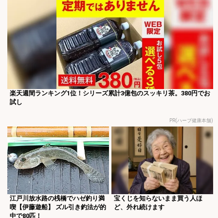
楽天週間ランキング1位！シリーズ累計3億包のスッキリ茶。380円でお
試し
PR(ハーブ健康本舗)
江戸川放水路の桟橋でハゼ釣り満
宝くじを知らないまま買う人ほ
喫【伊藤遊船】 ズル引き釣法が的
ど、外れ続けます
中で80匹！