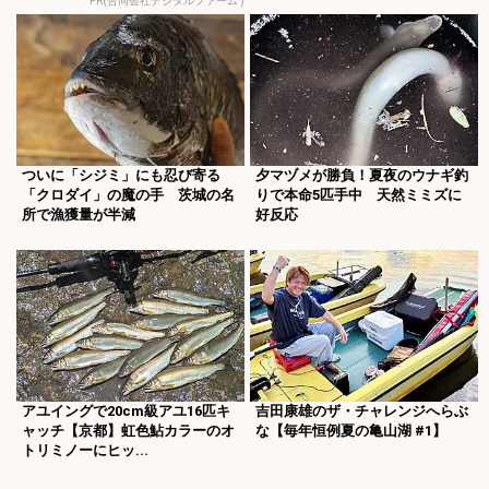
PR(合同会社デジタルファーム )
ついに「シジミ」にも忍び寄る
夕マヅメが勝負！夏夜のウナギ釣
「クロダイ」の魔の手 茨城の名
りで本命5匹手中 天然ミミズに
所で漁獲量が半減
好反応
アユイングで20cm級アユ16匹キ
吉田康雄のザ・チャレンジへらぶ
ャッチ【京都】虹色鮎カラーのオ
な【毎年恒例夏の亀山湖 #1】
トリミノーにヒッ...