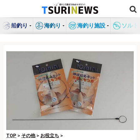
コ
ン
テ
船釣り
海釣り
海釣り施設
ソルト
ン
ツ
へ
ス
キ
ッ
プ
TOP
>
その他
>
お役立ち
>