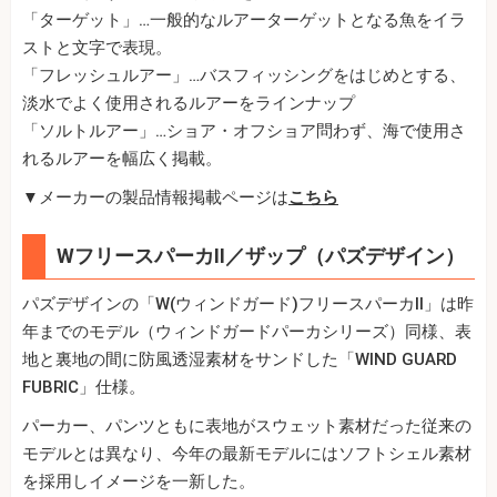
「ターゲット」…一般的なルアーターゲットとなる魚をイラ
ストと文字で表現。
「フレッシュルアー」…バスフィッシングをはじめとする、
淡水でよく使用されるルアーをラインナップ
「ソルトルアー」…ショア・オフショア問わず、海で使用さ
れるルアーを幅広く掲載。
▼メーカーの製品情報掲載ページは
こちら
WフリースパーカⅡ／ザップ（パズデザイン）
パズデザインの「W(ウィンドガード)フリースパーカⅡ」は昨
年までのモデル（ウィンドガードパーカシリーズ）同様、表
地と裏地の間に防風透湿素材をサンドした「WIND GUARD
FUBRIC」仕様。
パーカー、パンツともに表地がスウェット素材だった従来の
モデルとは異なり、今年の最新モデルにはソフトシェル素材
を採用しイメージを一新した。