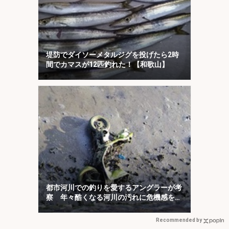
堤防でダイソーメタルジグを投げたら2時
間でカマスが12匹釣れた！【和歌山】
都市河川での釣りを愛するアングラーが考
察 年々酷くなる河川の汚れに危機感を持
とう
Recommended by