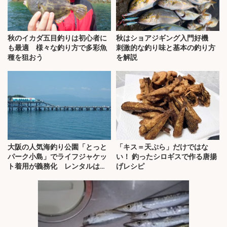
秋のイカダ五目釣りは初心者に
秋はショアジギング入門好機
も最適 様々な釣り方で多彩魚
刺激的な釣り味と基本の釣り方
種を狙おう
を解説
大阪の人気海釣り公園「とっと
「キス＝天ぷら」だけではな
パーク小島」でライフジャケッ
い！ 釣ったシロギスで作る唐揚
ト着用が義務化 レンタルはオ
げレシピ
ススメできない？