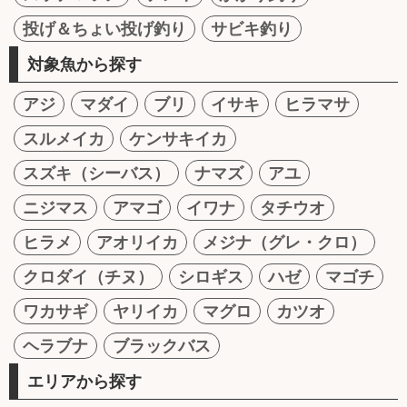
投げ＆ちょい投げ釣り
サビキ釣り
対象魚から探す
アジ
マダイ
ブリ
イサキ
ヒラマサ
スルメイカ
ケンサキイカ
スズキ（シーバス）
ナマズ
アユ
ニジマス
アマゴ
イワナ
タチウオ
ヒラメ
アオリイカ
メジナ（グレ・クロ）
クロダイ（チヌ）
シロギス
ハゼ
マゴチ
ワカサギ
ヤリイカ
マグロ
カツオ
ヘラブナ
ブラックバス
エリアから探す