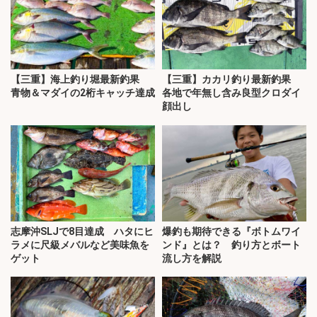
【三重】海上釣り堀最新釣果
【三重】カカリ釣り最新釣果
青物＆マダイの2桁キャッチ達成
各地で年無し含み良型クロダイ
顔出し
志摩沖SLJで8目達成 ハタにヒ
爆釣も期待できる『ボトムワイ
ラメに尺級メバルなど美味魚を
ンド』とは？ 釣り方とボート
ゲット
流し方を解説