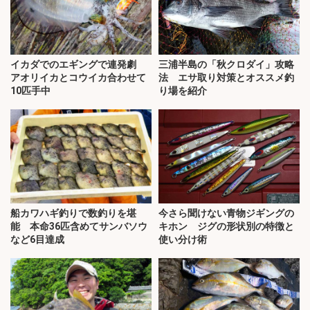
イカダでのエギングで連発劇
三浦半島の「秋クロダイ」攻略
アオリイカとコウイカ合わせて
法 エサ取り対策とオススメ釣
10匹手中
り場を紹介
船カワハギ釣りで数釣りを堪
今さら聞けない青物ジギングの
能 本命36匹含めてサンバソウ
キホン ジグの形状別の特徴と
など6目達成
使い分け術