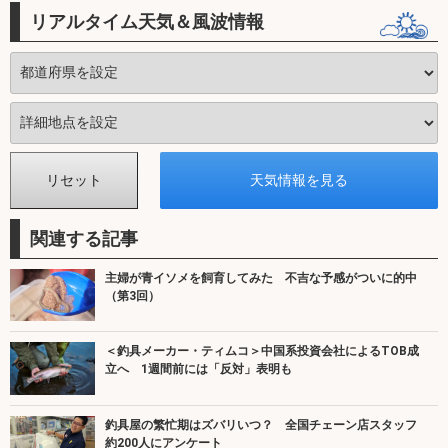
リアルタイム天気＆風波情報
関連する記事
主婦が青イソメを飼育してみた 不吉な予感がついに的中
（第3回）
＜釣具メーカー・ティムコ＞中国系投資会社によるTOB成
立へ 1週間前には「反対」表明も
釣具屋の繁忙期はズバリいつ？ 全国チェーン店スタッフ
約200人にアンケート