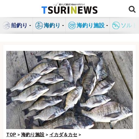
コ
ン
テ
船釣り
海釣り
海釣り施設
ソルト
ン
ツ
へ
ス
キ
ッ
プ
TOP
>
海釣り施設
>
イカダ＆カセ
>