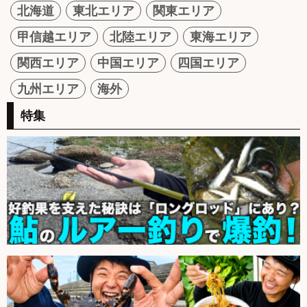
北海道
東北エリア
関東エリア
甲信越エリア
北陸エリア
東海エリア
関西エリア
中国エリア
四国エリア
九州エリア
海外
特集