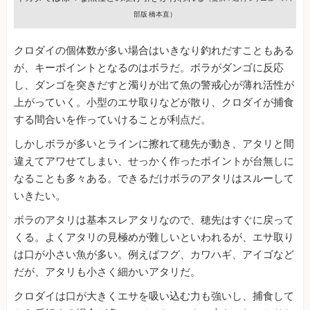
部版 橋本直）
クロダイの個体数が多い場合はいきなり釣れだすこともある
が、キーポイントとなるのはボラだ。ボラがダンゴに反応
し、ダンゴを突きだすと濁りが出て魚の警戒心が薄れ活性が
上がっていく。小型のエサ取りなどが散り、クロダイが捕食
する間合いを作っていけることが利点だ。
しかしボラが多いとラインに擦れて穂先が動き、アタリと間
違えてアワせてしまい、せっかく作ったポイントが台無しに
なることも多々ある。できるだけボラのアタリはスルーして
いきたい。
ボラのアタリは基本スレアタリなので、穂先はすぐに戻って
くる。よくアタリの見極めが難しいといわれるが、エサ取り
は口が小さい魚が多い。例えばフグ、カワハギ、アイゴなど
だが、アタリも小さく細かいアタリだ。
クロダイは口が大きくエサを吸い込む力も強いし、捕食して