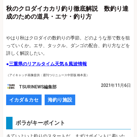
秋のクロダイカカリ釣り徹底解説 数釣り達
成のための道具・エサ・釣り方
やはり秋はクロダイの数釣りの季節。どのような形で数を狙
っていくか。エサ、タックル、ダンゴの配合、釣り方などを
詳しく解説したい。
●
三重県のリアルタイム天気＆風波情報
（アイキャッチ画像提供：週刊つりニュース中部版 橋本直）
2021年11月6日
TSURINEWS編集部
イカダ＆カセ
海釣り施設
ボラがキーポイント
さていよいよ釣りのスタートだ。まずはポイントに着いた