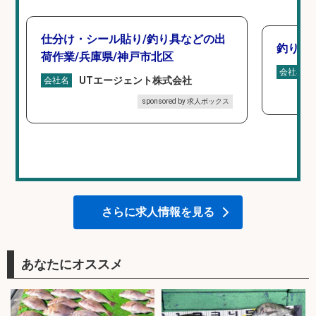
仕分け・シール貼り/釣り具などの出
釣り具
荷作業/兵庫県/神戸市北区
会社名
UTエージェント株式会社
会社名
sponsored by 求人ボックス
さらに求人情報を見る
あなたにオススメ