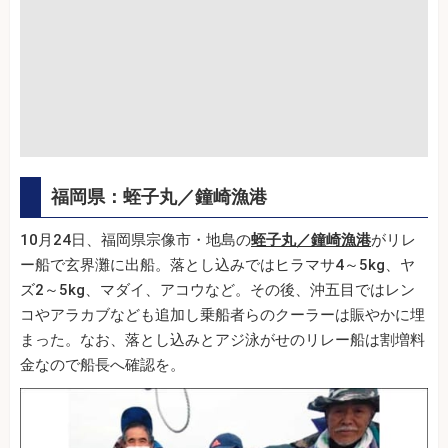
福岡県：蛭子丸／鐘崎漁港
10月24日、福岡県宗像市・地島の
蛭子丸／鐘崎漁港
がリレ
ー船で玄界灘に出船。落とし込みではヒラマサ4～5kg、ヤ
ズ2～5kg、マダイ、アコウなど。その後、沖五目ではレン
コやアラカブなども追加し乗船者らのクーラーは賑やかに埋
まった。なお、落とし込みとアジ泳がせのリレー船は割増料
金なので船長へ確認を。