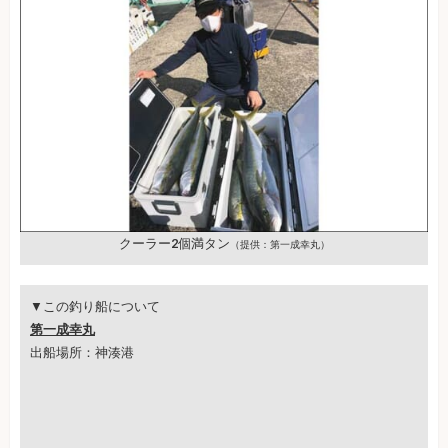
クーラー2個満タン
（提供：第一成幸丸）
▼この釣り船について
第一成幸丸
出船場所：神湊港