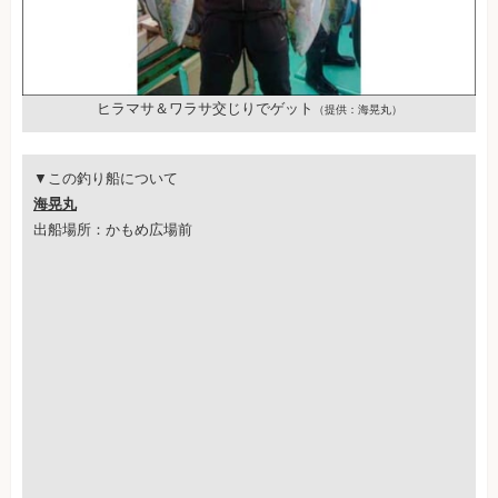
ヒラマサ＆ワラサ交じりでゲット
（提供：海晃丸）
▼この釣り船について
海晃丸
出船場所：かもめ広場前