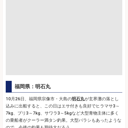
福岡県：明石丸
10月26日、福岡県宗像市・大島の
明石丸
が玄界灘の落とし
込みに出船すると、この日はエサ付きも良好でヒラマサ3～
7kg、ブリ3～7kg、サワラ3～5kgなど大型青物主体に多く
の乗船者がクーラー満タン釣果。大型バラシもあったような
ので、今後の釣果も期待大だろう。