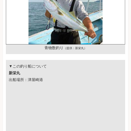
青物数釣り
（提供：新栄丸）
▼この釣り船について
新栄丸
出船場所：津屋崎港