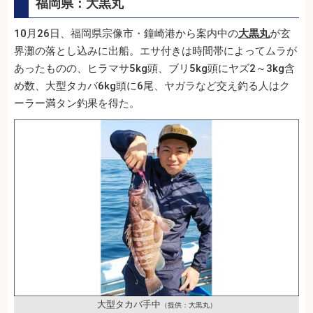
福岡県：大黒丸
10月26日、福岡県宗像市・鐘崎港から案内中の
大黒丸
が玄
界灘の落とし込みに出船。エサ付きは時間帯によってムラが
あったものの、ヒラマサ5kg頭、ブリ5kg頭にヤズ2～3kg含
め数、大型タカバ6kg頭に6尾、ヤガラなど交え釣る人はク
ーラー満タン釣果を得た。
大型タカバ手中
（提供：大黒丸）