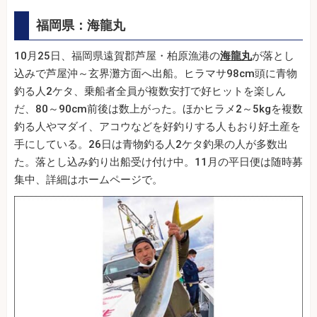
福岡県：海龍丸
10月25日、福岡県遠賀郡芦屋・柏原漁港の
海龍丸
が落とし
込みで芦屋沖～玄界灘方面へ出船。ヒラマサ98cm頭に青物
釣る人2ケタ、乗船者全員が複数安打で好ヒットを楽しん
だ、80～90cm前後は数上がった。ほかヒラメ2～5kgを複数
釣る人やマダイ、アコウなどを好釣りする人もおり好土産を
手にしている。26日は青物釣る人2ケタ釣果の人が多数出
た。落とし込み釣り出船受け付け中。11月の平日便は随時募
集中、詳細はホームページで。