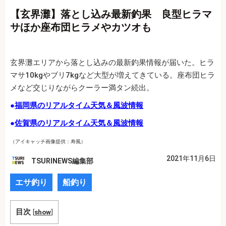
【玄界灘】落とし込み最新釣果 良型ヒラマ
サほか座布団ヒラメやカツオも
玄界灘エリアから落とし込みの最新釣果情報が届いた。ヒラ
マサ10kgやブリ7kgなど大型が増えてきている。座布団ヒラ
メなど交じりながらクーラー満タン続出。
●
福岡県のリアルタイム天気＆風波情報
●
佐賀県のリアルタイム天気＆風波情報
（アイキャッチ画像提供：寿風）
2021年11月6日
TSURINEWS編集部
エサ釣り
船釣り
目次
[
show
]