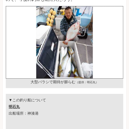
大型バラシで期待が膨らむ
（提供：明石丸）
▼この釣り船について
明石丸
出船場所：神湊港