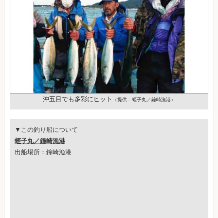
沖五目でも多彩にヒット
（提供：蛭子丸／鐘崎漁港）
▼この釣り船について
蛭子丸／鐘崎漁港
出船場所：鐘崎漁港