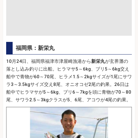
福岡県：新栄丸
10月24日、福岡県福津市津屋崎漁港から
新栄丸
が玄界灘の
落とし込み釣りに出船。ヒラマサ5～6kg、ブリ5～6kg交え
船中で青物が60～70尾、ヒラメ1.5～2kgサイズが1尾にサワ
ラ3～3.5kgサイズ交え8尾、オニオコゼ2尾の釣果。26日は
船中でヒラマサが5～6kg、ブリ6～7kgを頭に青物が70～80
尾、サワラ2.5～3kgクラスが5、6尾、アコウが4尾の釣果。