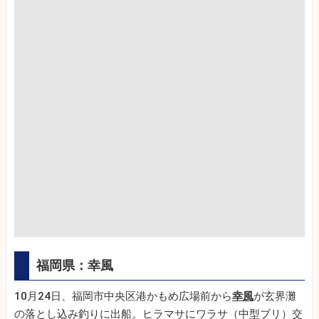
福岡県：幸風
10月24日、福岡市中央区港かもめ広場前から
幸風
が玄界灘
の落とし込み釣りに出船。ヒラマサにワラサ（中型ブリ）交