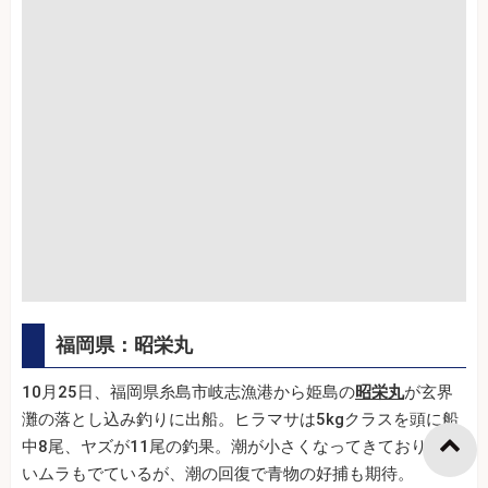
福岡県：昭栄丸
10月25日、福岡県糸島市岐志漁港から姫島の
昭栄丸
が玄界
灘の落とし込み釣りに出船。ヒラマサは5kgクラスを頭に船
中8尾、ヤズが11尾の釣果。潮が小さくなってきており、食
いムラもでているが、潮の回復で青物の好捕も期待。