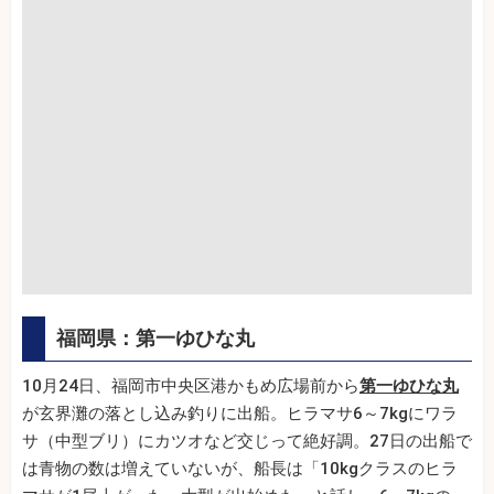
福岡県：第一ゆひな丸
10月24日、福岡市中央区港かもめ広場前から
第一ゆひな丸
が玄界灘の落とし込み釣りに出船。ヒラマサ6～7kgにワラ
サ（中型ブリ）にカツオなど交じって絶好調。27日の出船で
は青物の数は増えていないが、船長は「10kgクラスのヒラ