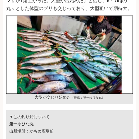
マサが1尾上がった。大型が出始めた」と話し、6～7kgの
丸々とした体型のブリも交じっており、大型狙いで期待大。
大型が交じり始めた
（提供：第一ゆひな丸）
▼この釣り船について
第一ゆひな丸
出船場所：かもめ広場前