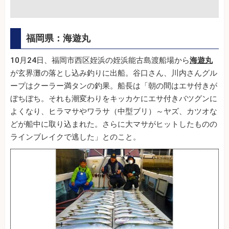
福岡県：海遊丸
10月24日、福岡市西区姪浜の姪浜能古島渡船場から
海遊丸
が玄界灘の落とし込み釣りに出船。谷口さん、川内さんグル
ープはクーラー満タンの釣果。船長は「朝の間はエサ付きが
ぼちぼち。それも潮変わりをキッカケにエサ付きバツグンに
よくなり、ヒラマサやワラサ（中型ブリ）～ヤズ、カツオな
どが船中に取り込まれた。さらに大マサがヒットしたものの
ラインブレイクで逃した」とのこと。