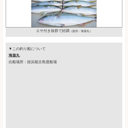
エサ付き抜群で好調
（提供：海遊丸）
▼この釣り船について
海遊丸
出船場所：姪浜能古島渡船場