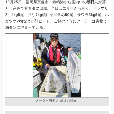
10月25日、福岡県宗像市・鐘崎港から案内中の
朝日丸
が落
とし込みで玄界灘に出船。当日はエサ付きも良く、ヒラマサ
2～4kg5尾、ブリ7kg頭にヤズ含め50尾、サワラ3kg5尾、ハ
ガツオ2kgなどが好ヒット。ご覧のようにクーラーは青物で
満タンに埋まっている。
クーラー満タン
（提供：朝日丸）