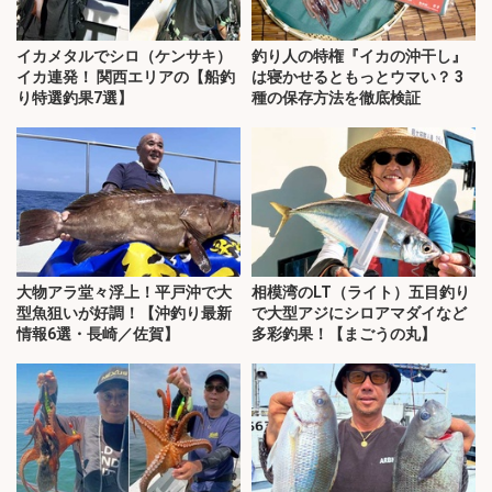
イカメタルでシロ（ケンサキ）
釣り人の特権『イカの沖干し』
イカ連発！ 関西エリアの【船釣
は寝かせるともっとウマい？ 3
り特選釣果7選】
種の保存方法を徹底検証
大物アラ堂々浮上！平戸沖で大
相模湾のLT（ライト）五目釣り
型魚狙いが好調！【沖釣り最新
で大型アジにシロアマダイなど
情報6選・長崎／佐賀】
多彩釣果！【まごうの丸】