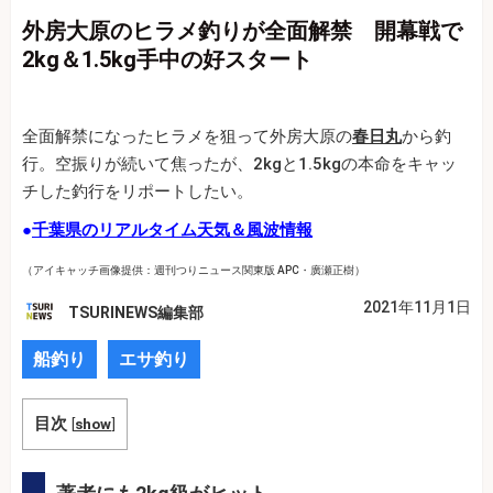
外房大原のヒラメ釣りが全面解禁 開幕戦で
2kg＆1.5kg手中の好スタート
全面解禁になったヒラメを狙って外房大原の
春日丸
から釣
行。空振りが続いて焦ったが、2kgと1.5kgの本命をキャッ
チした釣行をリポートしたい。
●
千葉県のリアルタイム天気＆風波情報
（アイキャッチ画像提供：週刊つりニュース関東版 APC・廣瀬正樹）
2021年11月1日
TSURINEWS編集部
船釣り
エサ釣り
目次
[
show
]