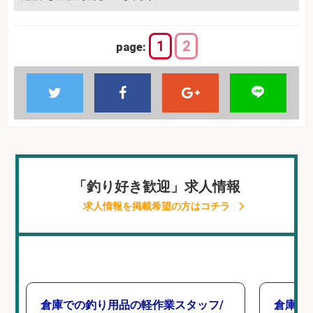
1
2
page:
「釣り好き歓迎」求人情報
求人情報を掲載希望の方はコチラ
倉庫での釣り用品の軽作業スタッフ/
倉庫で