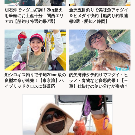
明石沖でマダコ好調！2kg超え
金洲五目釣りで美味魚アオダイ
を筆頭にお土産十分 関西エリ
＆ヒメダイ快釣【船釣り釣果速
アの【船釣り特選釣果7選】
報8選・愛知／静岡】
船シロギス釣りで平均20cm級の
的矢湾沖タテ釣りでマダイ・ヒ
良型本命が連発！【東京湾】ハ
ラメ・青物など多彩釣果！【三
イブリッドクロスに好反応
重】仕掛けの使い分けが奏功？