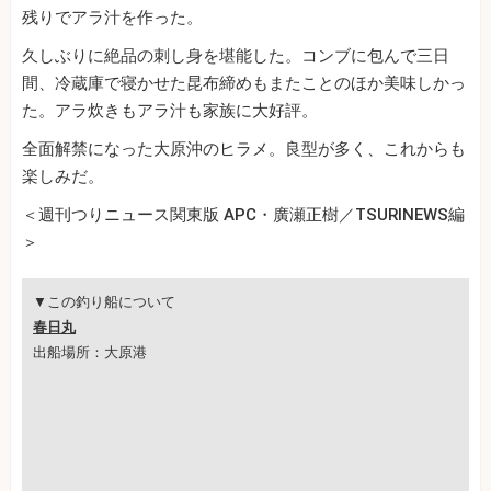
残りでアラ汁を作った。
久しぶりに絶品の刺し身を堪能した。コンブに包んで三日
間、冷蔵庫で寝かせた昆布締めもまたことのほか美味しかっ
た。アラ炊きもアラ汁も家族に大好評。
全面解禁になった大原沖のヒラメ。良型が多く、これからも
楽しみだ。
＜週刊つりニュース関東版 APC・廣瀬正樹／TSURINEWS編
＞
▼この釣り船について
春日丸
出船場所：大原港