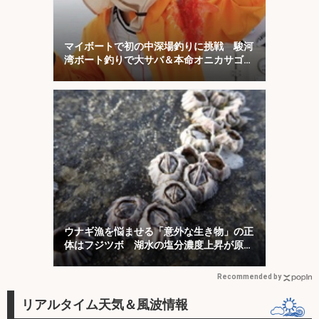
マイボートで初の中深場釣りに挑戦 駿河
湾ボート釣りで大サバ＆本命オニカサゴに
歓喜！
ウナギ漁を悩ませる「意外な生き物」の正
体はフジツボ 湖水の塩分濃度上昇が原因
か
Recommended by
リアルタイム天気＆風波情報