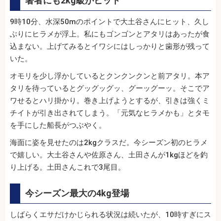
著者にも2kg級がヒット
9時10分、水深50mのポイントで大土谷さんにヒット、久し
ぶりにヒラメが浮上。私にもゴンゴンとアタリはあったが食
込まない。上げてみるとイワシにはしっかりと歯形が残って
いた。
オモリを少し浮かしているとクンクンクンと前アタリ。本ア
タリを待っているとグッグッグッ、グーッグーッ。そこでア
ワせるとハリ掛かり。巻き上げようとするが、引きは強くミ
チイトが引き出されてしまう。「元気なヒラメかも」とタモ
を手にした船長がつぶやく。
海面に姿を見せたのは2kgクラスだ。今シーズン初のヒラメ
で嬉しい。大土谷さんや佐原さん、土田さんが1kgほどを釣
り上げる。土田さんこれで3尾目。
今シーズン最大の4kg登場
しばらくエサだけかじられる状況は続いたが、10時すぎにス