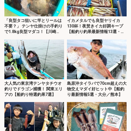
「良型タコ狙いに竿とリールは
イカメタルでも良型ヤリイカ
不要？」 テンヤ仕掛けの手釣り
130杯！夜焚きイカ好調キープ
で1.8kg良型マダコ！【川崎
【船釣り釣果最新情報13選・玄
丸・東京湾】
界灘】
大人気の東京湾テンヤタチウオ
島原沖タイラバで70cm超えの大
釣りでドラゴン捕獲！ 関東エリ
物交えマダイ好ヒット中【船釣
アの【船釣り特選釣果7選】
り最新情報5選・大分／熊本】