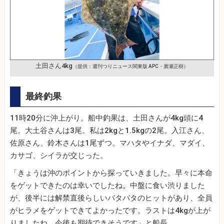
土田さん4kg
（提供：週刊つりニュース関東版 APC・廣瀬正樹）
最終釣果
11時20分に沖上がり。船中釣果は、土田さんが4kg頭に4
尾。大土谷さんは3尾。私は2kgと1.5kgの2尾。入江さん、
佐原さん、鈴木さんは1尾ずつ。マハタやイナダ、マダイ、
カサゴ、シイラが交じった。
「きょうは沖のポイントから探っていきました。早々に本命
をゲットできたのは幸いでしたね。中盤に食い渋りました
が、後半には解禁直後らしいバタバタのヒットがあり、全員
がヒラメをゲットできてよかったです。ラストは4kgが上が
りましたね。今後も期待できそうです」と船長。