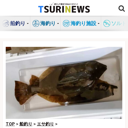
コ
ン
テ
船釣り
海釣り
海釣り施設
ソルト
ン
ツ
へ
ス
キ
ッ
プ
TOP
>
船釣り
>
エサ釣り
>