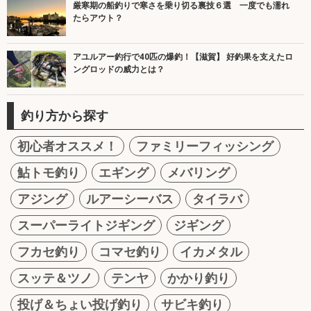
厳寒期の船釣りで寒さを乗り切る裏技６選 一度でも濡れ
たらアウト？
アユルアー釣行で40匹の爆釣！【滋賀】 好釣果を支えたロ
ングロッドの威力とは？
釣り方から探す
初心者オススメ！
ファミリーフィッシング
鮎トモ釣り
エギング
メバリング
アジング
ルアーシーバス
タイラバ
スーパーライトジギング
ジギング
フカセ釣り
コマセ釣り
イカメタル
スッテ＆ツノ
テンヤ
かかり釣り
投げ＆ちょい投げ釣り
サビキ釣り