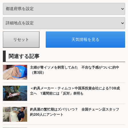
関連する記事
主婦が青イソメを飼育してみた 不吉な予感がついに的中
（第3回）
＜釣具メーカー・ティムコ＞中国系投資会社によるTOB成
立へ 1週間前には「反対」表明も
釣具屋の繁忙期はズバリいつ？ 全国チェーン店スタッフ
約200人にアンケート