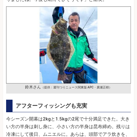
鈴木さん
（提供：週刊つりニュース関東版 APC・廣瀬正樹）
アフターフィッシングも充実
今シーズン開幕は2kgと1.5kgの2尾で十分満足できた。大き
い方の半身は刺し身に、小さい方の半身は昆布締め。残りは
冷凍にして後日、ムニエルに。あらは、頭部でアラ炊きを、