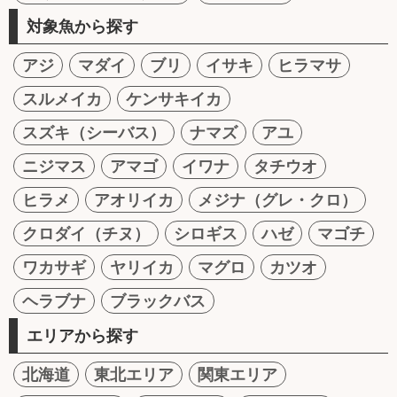
対象魚から探す
アジ
マダイ
ブリ
イサキ
ヒラマサ
スルメイカ
ケンサキイカ
スズキ（シーバス）
ナマズ
アユ
ニジマス
アマゴ
イワナ
タチウオ
ヒラメ
アオリイカ
メジナ（グレ・クロ）
クロダイ（チヌ）
シロギス
ハゼ
マゴチ
ワカサギ
ヤリイカ
マグロ
カツオ
ヘラブナ
ブラックバス
エリアから探す
北海道
東北エリア
関東エリア