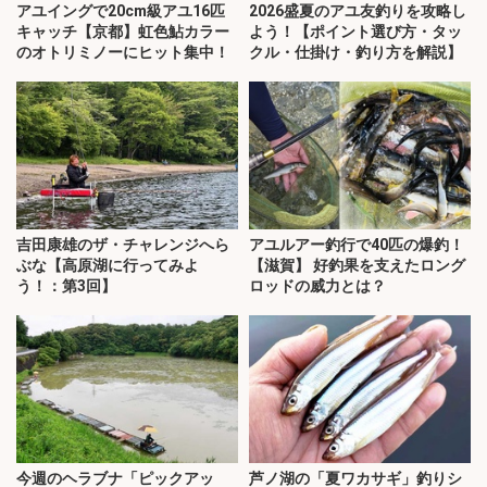
アユイングで20cm級アユ16匹
2026盛夏のアユ友釣りを攻略し
キャッチ【京都】虹色鮎カラー
よう！【ポイント選び方・タッ
のオトリミノーにヒット集中！
クル・仕掛け・釣り方を解説】
吉田康雄のザ・チャレンジへら
アユルアー釣行で40匹の爆釣！
ぶな【高原湖に行ってみよ
【滋賀】 好釣果を支えたロング
う！：第3回】
ロッドの威力とは？
今週のヘラブナ「ピックアッ
芦ノ湖の「夏ワカサギ」釣りシ