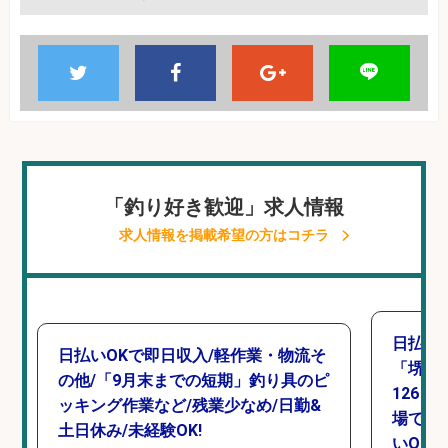
「釣り好き歓迎」求人情報
求人情報を掲載希望の方はコチラ
日払い
日払いOKで即日収入/軽作業・物流そ
「堺市
の他/「9月末までの短期」釣り具のピ
126日
ッキング作業など/残業少なめ/日勤&
場で自
土日休み/未経験OK!
いOK