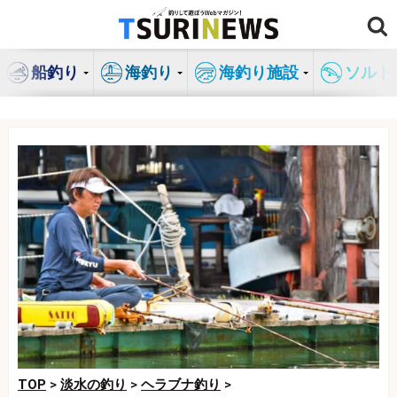
コ
ン
テ
船釣り
海釣り
海釣り施設
ソルト
ン
ツ
へ
ス
キ
ッ
プ
TOP
>
淡水の釣り
>
ヘラブナ釣り
>