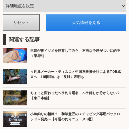
関連する記事
主婦が青イソメを飼育してみた 不吉な予感がついに的中
（第3回）
＜釣具メーカー・ティムコ＞中国系投資会社によるTOB成
立へ 1週間前には「反対」表明も
ちょっと変わったヘラ釣り場名 ヘラ師しか分からない？
【東日本編】
小魚釣りの相棒？ 和竿意匠の＜チャビング専用パックロ
ッド＞発売へ【今週の釣りニュース5選】