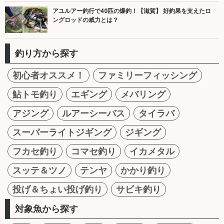
アユルアー釣行で40匹の爆釣！【滋賀】 好釣果を支えたロ
ングロッドの威力とは？
釣り方から探す
初心者オススメ！
ファミリーフィッシング
鮎トモ釣り
エギング
メバリング
アジング
ルアーシーバス
タイラバ
スーパーライトジギング
ジギング
フカセ釣り
コマセ釣り
イカメタル
スッテ＆ツノ
テンヤ
かかり釣り
投げ＆ちょい投げ釣り
サビキ釣り
対象魚から探す