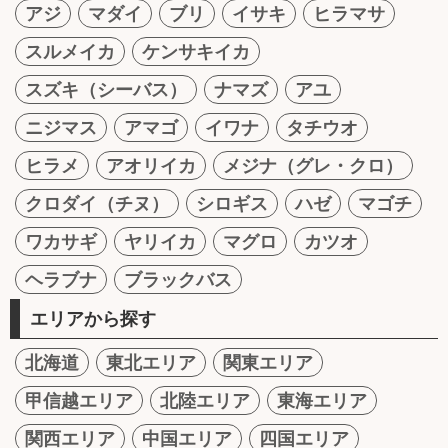
アジ
マダイ
ブリ
イサキ
ヒラマサ
スルメイカ
ケンサキイカ
スズキ（シーバス）
ナマズ
アユ
ニジマス
アマゴ
イワナ
タチウオ
ヒラメ
アオリイカ
メジナ（グレ・クロ）
クロダイ（チヌ）
シロギス
ハゼ
マゴチ
ワカサギ
ヤリイカ
マグロ
カツオ
ヘラブナ
ブラックバス
エリアから探す
北海道
東北エリア
関東エリア
甲信越エリア
北陸エリア
東海エリア
関西エリア
中国エリア
四国エリア