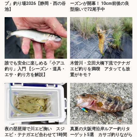
プ」釣り場2026【静岡・西の谷
ーズンが開幕！ 10cm前後の良
池】
型揃いで72尾手中
誰でも安全に楽しめる「小アユ
木曽川・立田大橋下流でテナガ
釣り」入門 【シーズン・道具・
エビ釣りを満喫 アタッても放
エサ・釣り方を解説】
置がキモ？
夜の琵琶湖で川エビ掬い スジ
真夏の大阪湾沿岸ルアー釣りタ
エビ・テナガエビ合わせて1時間
ーゲット5選 カサゴ釣りながら