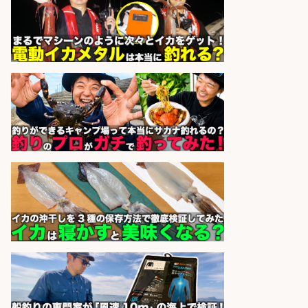
オキアミをはじめとする釣り餌の
「製造」/釣り好き歓迎
広松久水産株式会社
会社名
sponsored by 求人ボックス
宮崎/魚や漁業に関わる現場・事務
の「総合職」 未経験可
宮崎県漁業協同組合連合会
会社名
sponsored by 求人ボックス
精肉・青果・鮮魚販売/「志布志
市」お魚のカットや商品の陳列スタ
ッフ/志布志市/「時給1,150円〜」/
未経験歓迎×残業少なめ×車通勤OK/
鹿児島県