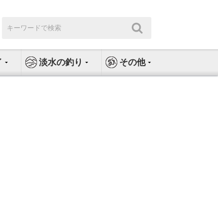
検
検
索:
索
イ
淡水の釣り
その他