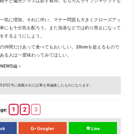
帽子と偏光グラスは必ず着用。もちろんライフジャケットも
一気に増加。それに伴い、マナー問題も大きくクローズアッ
車にも十分気を配ろう。また漁港などでは釣り禁止になって
をするようにしよう。
の仲間だけあって食べてもおいしい。20cmを超えるもので
ある人は一度味わってみてほしい。
NEWS編＞
8月27日号に掲載された記事を再編集したものになります。
1
2
3
age:
ook
Google+
Line