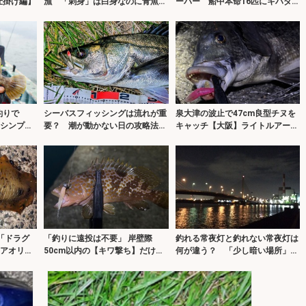
仕掛け編】
漁 「刺身」は白身なのに青魚の
ーバー 船中本命16匹にキハダに
風味？
カツオ
釣りで
シーバスフィッシングは流れが重
泉大津の波止で47cm良型チヌを
 シンプル
要？ 潮が動かない日の攻略法3
キャッチ【大阪】ライトルアーゲ
選
ームで攻略！
「ドラグ
「釣りに遠投は不要」 岸壁際
釣れる常夜灯と釣れない常夜灯は
gアオリイ
50cm以内の【キワ撃ち】だけで
何が違う？ 「少し暗い場所」に
も釣りは成立する！
目を向けてみよう