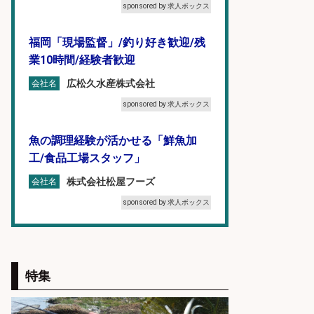
sponsored by 求人ボックス
福岡「現場監督」/釣り好き歓迎/残
業10時間/経験者歓迎
広松久水産株式会社
会社名
sponsored by 求人ボックス
魚の調理経験が活かせる「鮮魚加
工/食品工場スタッフ」
株式会社松屋フーズ
会社名
sponsored by 求人ボックス
魚をさばける方必見「鮮魚部門スタ
ッフ」/3つの働き方が選べる
特集
株式会社旬
会社名
sponsored by 求人ボックス