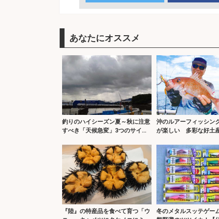
あなたにオススメ
釣りのハイシーズン夏～秋に注意
沖のルアーフィッシン
すべき「天候急変」3つのサイン
が楽しい 多彩な好土
とは？
井】
『陸』の特産品を食べて育つ「ウ
冬のメタルスッテゲー