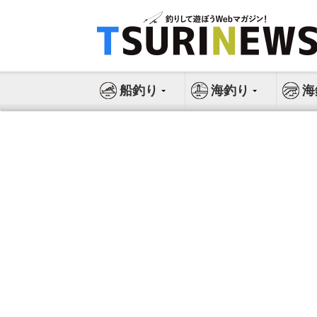
コ
ン
テ
ン
ツ
船釣り
海釣り
海
へ
ス
キ
ッ
プ