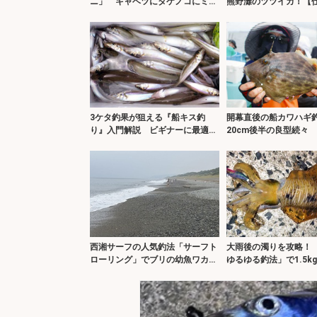
ニ」 キャベツにタケノコにミカ
熊野灘のツツイカ！【
ンまで
3ケタ釣果が狙える『船キス釣
開幕直後の船カワハギ
り』入門解説 ビギナーに最適＆
20cm後半の良型続々
やり込み要素も
仕掛けが吉？
西湘サーフの人気釣法「サーフト
大雨後の濁りを攻略！ 
ローリング」でブリの幼魚ワカシ
ゆるゆる釣法」で1.5k
をキャッチ！【大磯】
カをキャッチ