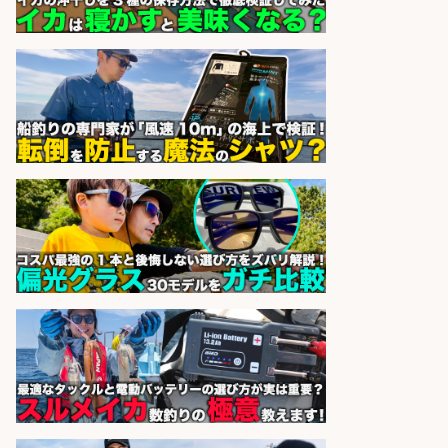
sponsored by 求人ボックス
レジカウンター/お釣りの計算不要
の簡単レジ 未経験も安心の研修あり
1日2h
オーケー株式会社
会社名
sponsored by 求人ボックス
レジカウンター/夕方勤務で時給UP
お釣りの計算不要の簡単レジ1日2時
間
オーケー株式会社
会社名
sponsored by 求人ボックス
さらに求人情報を見る