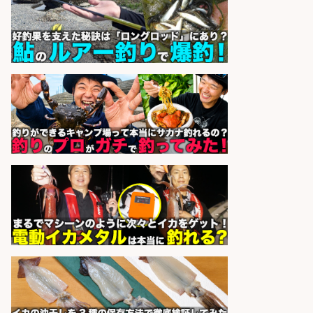
レジカウンター/夕方勤務で時給UP
お釣りの計算不要の簡単レジ1日2時
間
オーケー株式会社
会社名
sponsored by 求人ボックス
レジカウンター/お釣りの計算不要
の簡単レジ 未経験も安心の研修あり
1日2h
オーケー株式会社
会社名
sponsored by 求人ボックス
レジカウンター/お釣りの計算不要
の簡単レジ 未経験も安心の研修あり
1日2h
オーケー株式会社
会社名