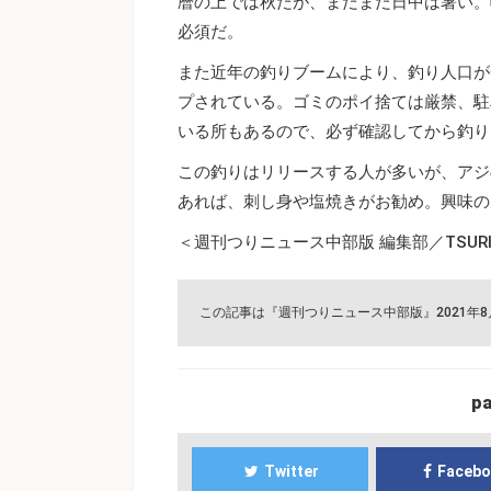
暦の上では秋だが、まだまだ日中は暑い。
必須だ。
また近年の釣りブームにより、釣り人口が
プされている。ゴミのポイ捨ては厳禁、駐
いる所もあるので、必ず確認してから釣り
この釣りはリリースする人が多いが、アジ
あれば、刺し身や塩焼きがお勧め。興味の
＜週刊つりニュース中部版 編集部／TSURI
この記事は『週刊つりニュース中部版』2021年
p
Twitter
Faceb