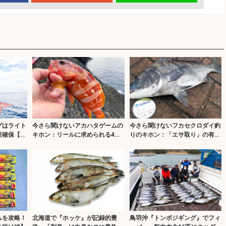
グはライト
今さら聞けないアカハタゲームの
今さら聞けないフカセクロダイ釣
産確保【福
キホン：リールに求められる4つ
りのキホン：「エサ取り」の有効
の性能
活用術
ムを攻略！
北海道で『ホッケ』が記録的豊
鳥羽沖『トンボジギング』でフィ