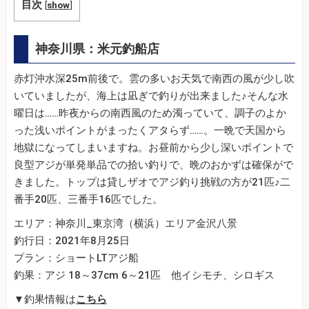
目次
[
show
]
神奈川県：米元釣船店
赤灯沖水深25m前後で。雲の多いお天気で南西の風が少し吹
いていましたが、海上は凪ぎで釣りが出来ました♪そんな水
曜日は……昨夜からの南西風のため濁っていて、調子のよか
った浅いポイントがまったくアタらず……。一晩で天国から
地獄になってしまいますね。お昼前から少し深いポイントで
良型アジが単発単品での拾い釣りで、晩のおかずは確保がで
きました。トップは貸しザオでアジ釣り挑戦の方が21匹♪二
番手20匹、三番手16匹でした。
エリア：神奈川_東京湾（横浜）エリア金沢八景
釣行日：2021年8月25日
プラン：ショートLTアジ船
釣果：アジ 18～37cm 6～21匹 他イシモチ、シロギス
▼釣果情報は
こちら