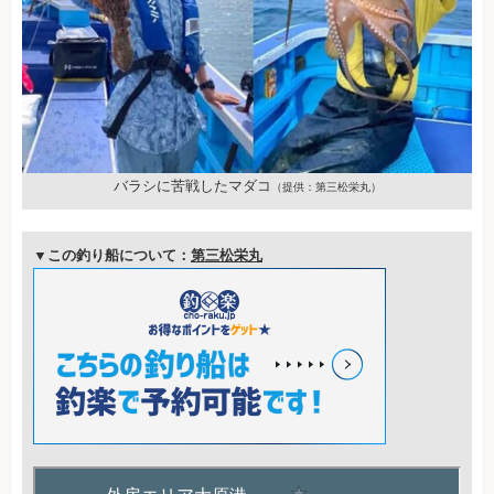
バラシに苦戦したマダコ
（提供：第三松栄丸）
▼この釣り船について：
第三松栄丸