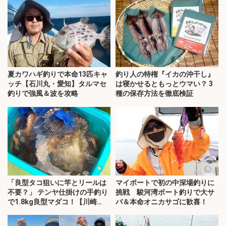
夏カワハギ釣りで本命13匹キャ
釣り人の特権『イカの沖干し』
ッチ【石川丸・愛知】タルマセ
は寝かせるともっとウマい？ 3
釣りで強風＆波を攻略
種の保存方法を徹底検証
「良型タコ狙いに竿とリールは
マイボートで初の中深場釣りに
不要？」 テンヤ仕掛けの手釣り
挑戦 駿河湾ボート釣りで大サ
で1.8kg良型マダコ！【川崎
バ＆本命オニカサゴに歓喜！
丸・東京湾】