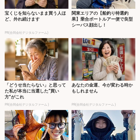
宝くじを知らないまま買う人ほ
関東エリアの【船釣り特選釣
ど、外れ続けます
果】乗合ボートルアー便で良型
シーバス顔出し！
PR(合同会社デジタルファーム)
「どうせ当たらない」と思って
あなたの金運、今が変わる時か
た私が本当に当選した“買い
もしれません
方”がこれ
PR(合同会社デジタルファーム )
PR(合同会社デジタルファーム )