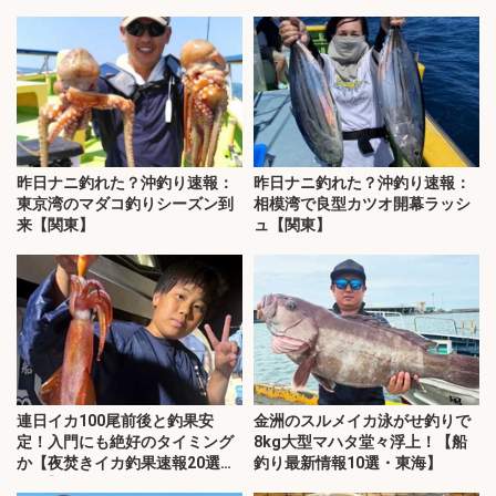
昨日ナニ釣れた？沖釣り速報：
昨日ナニ釣れた？沖釣り速報：
東京湾のマダコ釣りシーズン到
相模湾で良型カツオ開幕ラッシ
来【関東】
ュ【関東】
連日イカ100尾前後と釣果安
金洲のスルメイカ泳がせ釣りで
定！入門にも絶好のタイミング
8kg大型マハタ堂々浮上！【船
か【夜焚きイカ釣果速報20選・
釣り最新情報10選・東海】
福岡】