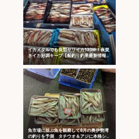
イカメタルでも良型ヤリイカ130杯！夜焚
きイカ好調キープ【船釣り釣果最新情報13
選・玄界灘】
魚市場に並ぶ魚を観察して8月の奥伊勢湾
の釣りを予測 タチウオ＆アジに本格シー