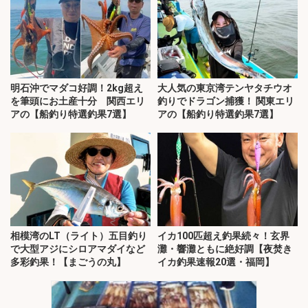
明石沖でマダコ好調！2kg超え
大人気の東京湾テンヤタチウオ
を筆頭にお土産十分 関西エリ
釣りでドラゴン捕獲！ 関東エリ
アの【船釣り特選釣果7選】
アの【船釣り特選釣果7選】
相模湾のLT（ライト）五目釣り
イカ100匹超え釣果続々！玄界
で大型アジにシロアマダイなど
灘・響灘ともに絶好調【夜焚き
多彩釣果！【まごうの丸】
イカ釣果速報20選・福岡】