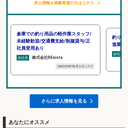
求人情報を掲載希望の方はコチラ
倉庫での釣り用品の軽作業スタッフ/
釣り具
未経験歓迎/交通費支給/制服貸与/正
進業務
社員登用あり
会社名
株式会社REnista
会社名
sponsored by 求人ボックス
さらに求人情報を見る
あなたにオススメ