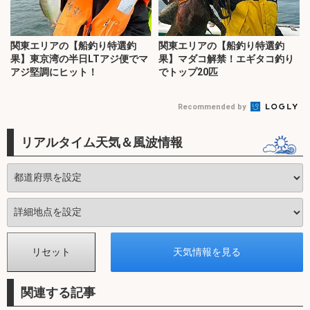
関東エリアの【船釣り特選釣
関東エリアの【船釣り特選釣
果】東京湾の半日LTアジ便でマ
果】マダコ解禁！エギタコ釣り
アジ堅調にヒット！
でトップ20匹
Recommended by
リアルタイム天気＆風波情報
関連する記事