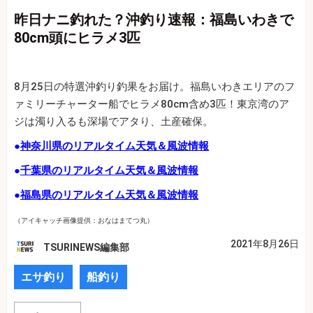
昨日ナニ釣れた？沖釣り速報：福島いわきで
80cm頭にヒラメ3匹
8月25日の特選沖釣り釣果をお届け。福島いわきエリアのフ
ァミリーチャーター船でヒラメ80cm含め3匹！東京湾のア
ジは濁り入るも深場でアタり、土産確保。
●
神奈川県のリアルタイム天気＆風波情報
●
千葉県のリアルタイム天気＆風波情報
●
福島県のリアルタイム天気＆風波情報
（アイキャッチ画像提供：おなはまてつ丸）
2021年8月26日
TSURINEWS編集部
エサ釣り
船釣り