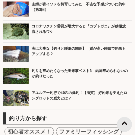
主婦が青イソメを飼育してみた 不吉な予感がついに的中
（第3回）
コロナワクチン需要が増大すると『カブトガニ』が積極放
流されるワケ
実は大事な【釣りと睡眠の関係】 質が高い睡眠で釣果も
アップする？
釣りを辞めたくなった出来事ベスト3 結局辞められないの
が釣りだった
アユルアー釣行で40匹の爆釣！【滋賀】 好釣果を支えたロ
ングロッドの威力とは？
釣り方から探す
初心者オススメ！
ファミリーフィッシング