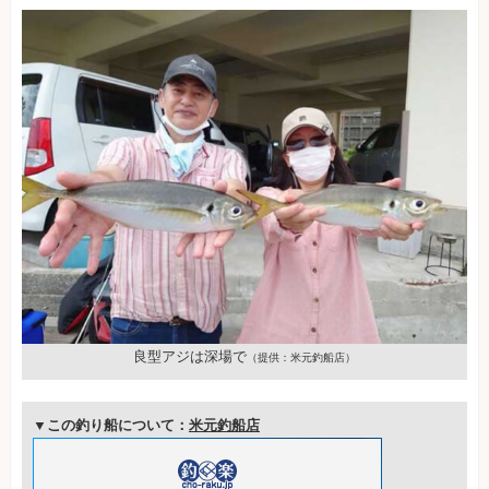
良型アジは深場で
（提供：米元釣船店）
▼この釣り船について：
米元釣船店