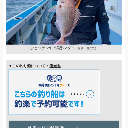
ひとつテンヤで美形マダイ
（提供：優光丸）
▼この釣り船について：
優光丸