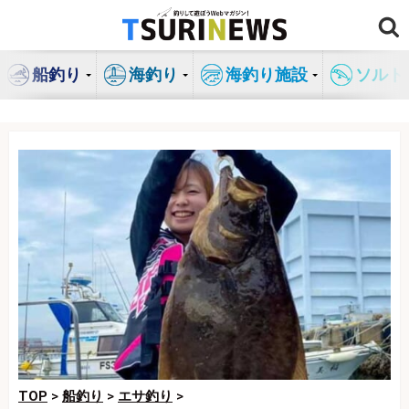
コ
ン
テ
船釣り
海釣り
海釣り施設
ソルト
ン
ツ
へ
ス
キ
ッ
プ
TOP
>
船釣り
>
エサ釣り
>