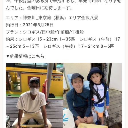
匹。午後は型のある所で辛抱するも、単発で釣果になりませ
んでした。金曜日に期待しま～す。
エリア：神奈川_東京湾（横浜）エリア金沢八景
釣行日：2021年8月25日
プラン：シロギス/日中船/午前船/午後船
釣果：シロギス 15～23cm 1～35匹 シロギス（午前） 17
～25cm 5～13匹 シロギス（午後） 17～21cm 0～6匹
▼釣果情報は
こちら