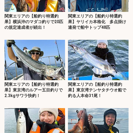
関東エリアの【船釣り特選釣
関東エリアの【船釣り特選釣
果】横浜沖のマダコ釣りで20匹
果】ヤリイカ本格化 多点掛け
の規定達成者が続出！
連発で船中トップ48匹
関東エリアの【船釣り特選釣
関東エリアの【船釣り特選釣
果】東京湾のルアー五目釣りで
果】東京湾テンヤタチウオ船で
2.3kgサワラ快釣！
釣る人本命31尾！