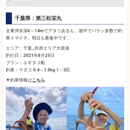
千葉県：第三松栄丸
太東沖水深6～14mでアタリあるも、途中でバラシ多数で釣
果イマイチ。明日も募集中です。
エリア：千葉_外房エリア大原港
釣行日：2021年8月25日
プラン：エギタコ船
釣果：マダコ 0.4～1.0kg 1～3匹
▼釣果情報は
こちら