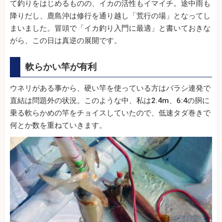
て釣りをはじめるものの、イカの活性もイマイチ。途中雨も
降りだし、鹿島沖は修行を通り越し「荒行の場」となってし
まいました。冒頭で「イカ釣り入門に最適」と書いておきな
がら、この日は真逆の展開です。
軟らかい竿が有利
ウネリがある事から、硬い竿を使っている方はバラシ連発で
直結は問題外の状況。このような中、私は2.4m、6:4の胴に
乗る軟らかめの竿をチョイスしていたので、低速タダ巻きで
何とか数を重ねていきます。