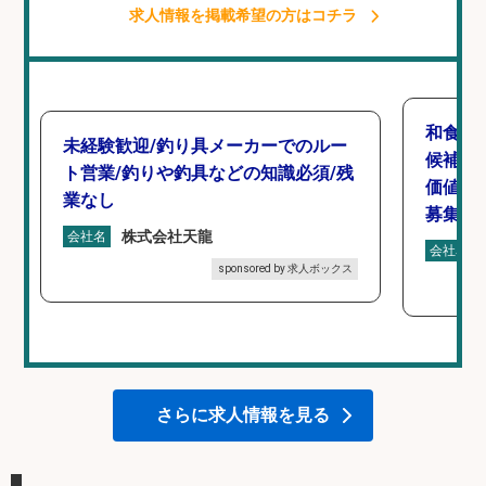
求人情報を掲載希望の方はコチラ
和食,
未経験歓迎/釣り具メーカーでのルー
候補/
ト営業/釣りや釣具などの知識必須/残
価値を
業なし
募集
株式会社天龍
会社名
会社名
sponsored by 求人ボックス
さらに求人情報を見る