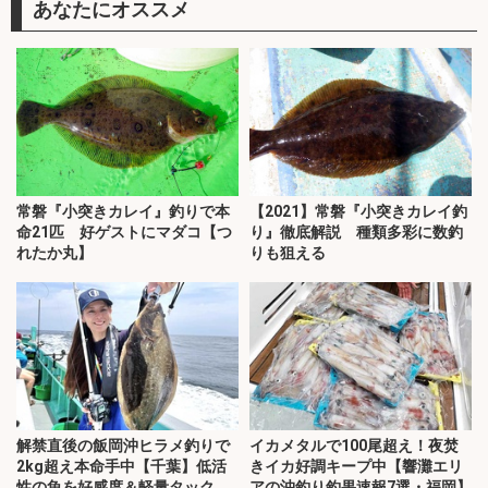
あなたにオススメ
常磐『小突きカレイ』釣りで本
【2021】常磐『小突きカレイ釣
命21匹 好ゲストにマダコ【つ
り』徹底解説 種類多彩に数釣
れたか丸】
りも狙える
解禁直後の飯岡沖ヒラメ釣りで
イカメタルで100尾超え！夜焚
2kg超え本命手中【千葉】低活
きイカ好調キープ中【響灘エリ
性の魚を好感度＆軽量タックル
アの沖釣り釣果速報7選・福岡】