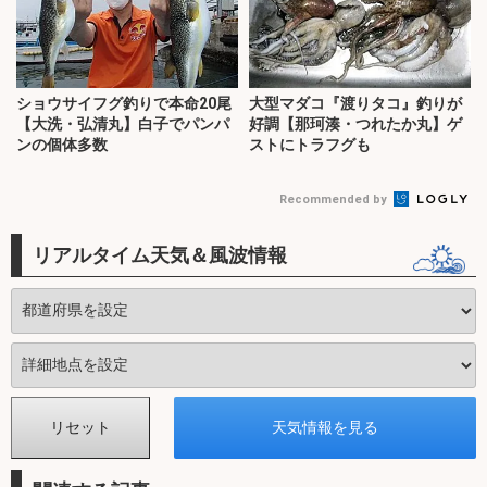
ショウサイフグ釣りで本命20尾
大型マダコ『渡りタコ』釣りが
【大洗・弘清丸】白子でパンパ
好調【那珂湊・つれたか丸】ゲ
ンの個体多数
ストにトラフグも
Recommended by
リアルタイム天気＆風波情報