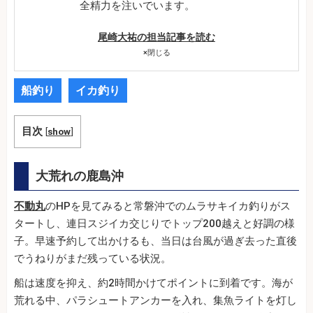
全精力を注いでいます。
尾崎大祐の担当記事を読む
×
閉じる
船釣り
イカ釣り
目次
[
show
]
大荒れの鹿島沖
不動丸
のHPを見てみると常磐沖でのムラサキイカ釣りがス
タートし、連日スジイカ交じりでトップ200越えと好調の様
子。早速予約して出かけるも、当日は台風が過ぎ去った直後
でうねりがまだ残っている状況。
船は速度を抑え、約2時間かけてポイントに到着です。海が
荒れる中、パラシュートアンカーを入れ、集魚ライトを灯し