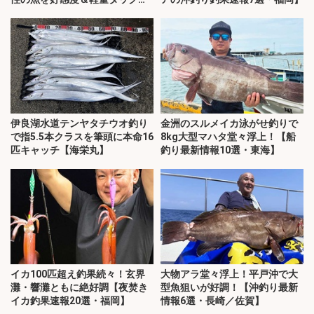
で攻略
伊良湖水道テンヤタチウオ釣り
金洲のスルメイカ泳がせ釣りで
で指5.5本クラスを筆頭に本命16
8kg大型マハタ堂々浮上！【船
匹キャッチ【海栄丸】
釣り最新情報10選・東海】
イカ100匹超え釣果続々！玄界
大物アラ堂々浮上！平戸沖で大
灘・響灘ともに絶好調【夜焚き
型魚狙いが好調！【沖釣り最新
イカ釣果速報20選・福岡】
情報6選・長崎／佐賀】