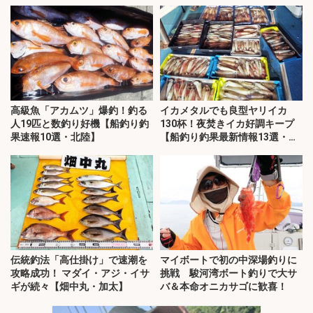
高級魚「アカムツ」爆釣！釣る
イカメタルでも良型ヤリイカ
人19匹と数釣り好機【船釣り釣
130杯！夜焚きイカ好調キープ
果速報10選・北陸】
【船釣り釣果最新情報13選・玄
界灘】
伝統釣法「高仕掛け」で速潮を
マイボートで初の中深場釣りに
攻略成功！ マダイ・アジ・イサ
挑戦 駿河湾ボート釣りで大サ
ギが続々【畑中丸・加太】
バ＆本命オニカサゴに歓喜！