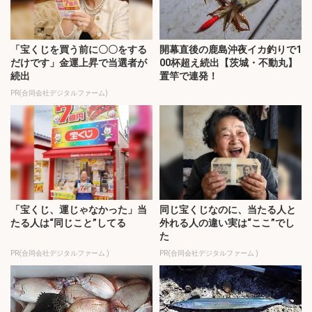
「宝くじを買う前に〇〇をする
開幕直後の鹿島沖夜イカ釣りで1
だけです」金運上昇で当選者が
00杯超え続出【茨城・不動丸】
続出
置竿で連発！
PR(合同会社デジタルファーム)
「宝くじ、運じゃなかった」当
同じ宝くじなのに、当たる人と
たる人は“同じこと”してる
外れる人の違い実は“ここ”でし
た
PR(合同会社デジタルファーム )
PR(合同会社デジタルファーム )