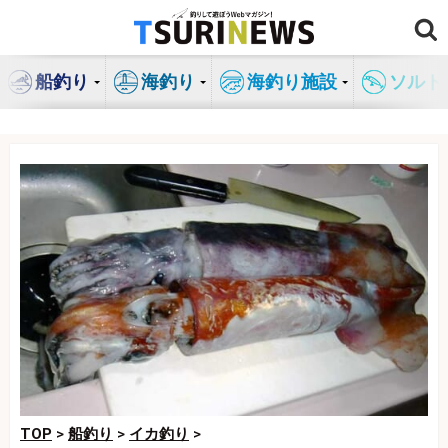
コ
ン
テ
船釣り
海釣り
海釣り施設
ソルト
ン
ツ
へ
ス
キ
ッ
プ
TOP
>
船釣り
>
イカ釣り
>