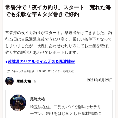
常磐沖で「夜イカ釣り」スタート 荒れた海
でも柔軟な竿＆タダ巻きで好釣
常磐沖の夜イカ釣りがスタート。早速出かけてきました。釣
行当日は台風通過直後でうねり高く、厳しい条件下となって
しまいましたが、状況にあわせた釣り方にてお土産を確保。
釣り方の解説とあわせてレポートします。
●
茨城県のリアルタイム天気＆風波情報
（アイキャッチ画像提供：TSURINEWSライター尾崎大祐）
2021年8月29日
尾崎大祐
尾崎大祐
埼玉県在住。二児のパパで趣味はサラリ
ーマン。釣りをはじめとした食材採取に