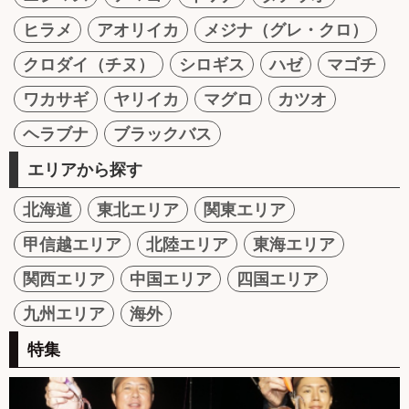
ヒラメ
アオリイカ
メジナ（グレ・クロ）
クロダイ（チヌ）
シロギス
ハゼ
マゴチ
ワカサギ
ヤリイカ
マグロ
カツオ
ヘラブナ
ブラックバス
エリアから探す
北海道
東北エリア
関東エリア
甲信越エリア
北陸エリア
東海エリア
関西エリア
中国エリア
四国エリア
九州エリア
海外
特集