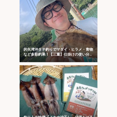
的矢湾沖タテ釣りでマダイ・ヒラメ・青物
など多彩釣果！【三重】仕掛けの使い分け
が奏功？