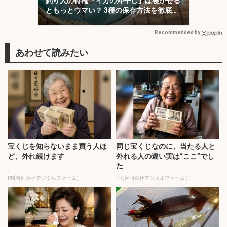
釣り人の特権『イカの沖干し』は寝かせる
ともっとウマい？ 3種の保存方法を徹底検
証
Recommended by
宝くじを知らないまま買う人ほ
同じ宝くじなのに、当たる人と
ど、外れ続けます
外れる人の違い実は“ここ”でし
た
PR(合同会社デジタルファーム)
PR(合同会社デジタルファーム )