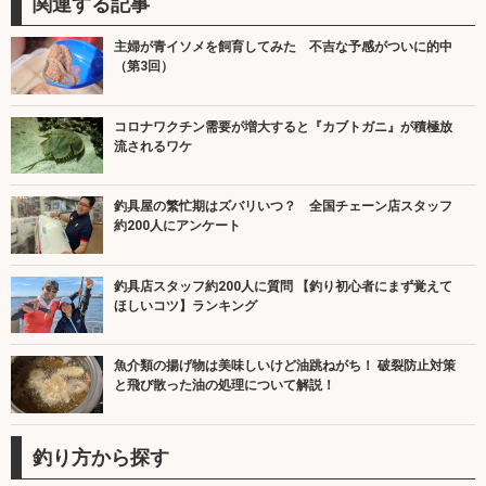
関連する記事
主婦が青イソメを飼育してみた 不吉な予感がついに的中
（第3回）
コロナワクチン需要が増大すると『カブトガニ』が積極放
流されるワケ
釣具屋の繁忙期はズバリいつ？ 全国チェーン店スタッフ
約200人にアンケート
釣具店スタッフ約200人に質問 【釣り初心者にまず覚えて
ほしいコツ】ランキング
魚介類の揚げ物は美味しいけど油跳ねがち！ 破裂防止対策
と飛び散った油の処理について解説！
釣り方から探す