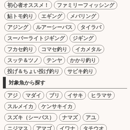
初心者オススメ！
ファミリーフィッシング
鮎トモ釣り
エギング
メバリング
アジング
ルアーシーバス
タイラバ
スーパーライトジギング
ジギング
フカセ釣り
コマセ釣り
イカメタル
スッテ＆ツノ
テンヤ
かかり釣り
投げ＆ちょい投げ釣り
サビキ釣り
対象魚から探す
アジ
マダイ
ブリ
イサキ
ヒラマサ
スルメイカ
ケンサキイカ
スズキ（シーバス）
ナマズ
アユ
ニジマス
アマゴ
イワナ
タチウオ