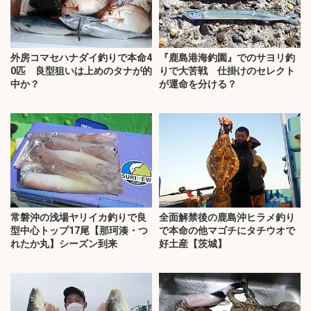
外房コマセハナダイ釣りで本命4
『鹿島港海釣園』でのサヨリ釣
0匹 良型狙いは上めのタナが的
りで大苦戦 仕掛けのセレクト
中か？
が運命を分ける？
常磐沖の浅場ヤリイカ釣りで良
全面解禁後の鹿島沖ヒラメ釣り
型中心トップ17尾【那珂湊・つ
で本命の他マゴチにタチウオで
れたか丸】シーズン到来
好土産【茨城】