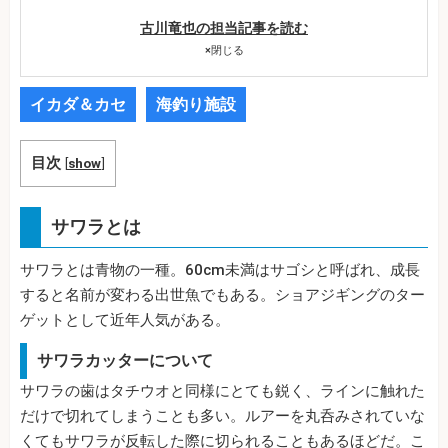
古川竜也の担当記事を読む
×
閉じる
イカダ＆カセ
海釣り施設
目次
[
show
]
サワラとは
サワラとは青物の一種。60cm未満はサゴシと呼ばれ、成長
すると名前が変わる出世魚でもある。ショアジギングのター
ゲットとして近年人気がある。
サワラカッターについて
サワラの歯はタチウオと同様にとても鋭く、ラインに触れた
だけで切れてしまうことも多い。ルアーを丸呑みされていな
くてもサワラが反転した際に切られることもあるほどだ。こ