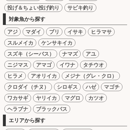
投げ＆ちょい投げ釣り
サビキ釣り
対象魚から探す
アジ
マダイ
ブリ
イサキ
ヒラマサ
スルメイカ
ケンサキイカ
スズキ（シーバス）
ナマズ
アユ
ニジマス
アマゴ
イワナ
タチウオ
ヒラメ
アオリイカ
メジナ（グレ・クロ）
クロダイ（チヌ）
シロギス
ハゼ
マゴチ
ワカサギ
ヤリイカ
マグロ
カツオ
ヘラブナ
ブラックバス
エリアから探す