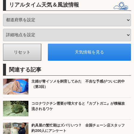
リアルタイム天気＆風波情報
関連する記事
主婦が青イソメを飼育してみた 不吉な予感がついに的中
（第3回）
コロナワクチン需要が増大すると『カブトガニ』が積極放
流されるワケ
釣具屋の繁忙期はズバリいつ？ 全国チェーン店スタッフ
約200人にアンケート