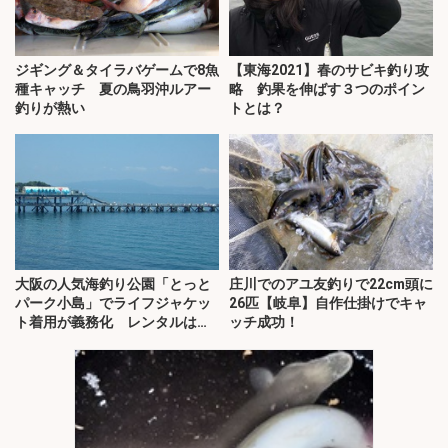
ジギング＆タイラバゲームで8魚
【東海2021】春のサビキ釣り攻
種キャッチ 夏の鳥羽沖ルアー
略 釣果を伸ばす３つのポイン
釣りが熱い
トとは？
大阪の人気海釣り公園「とっと
庄川でのアユ友釣りで22cm頭に
パーク小島」でライフジャケッ
26匹【岐阜】自作仕掛けでキャ
ト着用が義務化 レンタルはオ
ッチ成功！
ススメできない？