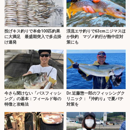
投げキス釣りで本命100匹釣果
渓流エサ釣りで63cmニジマスほ
に大満足 最盛期突入で多点掛
か快釣 マヅメ釣行が熱中症対
け連発
策にも
今さら聞けない「バスフィッシ
Dr.近藤惣一郎のフィッシングク
ング」の基本：フィールド毎の
リニック：『沖釣り』で夏バテ
特徴と攻略法
対策を