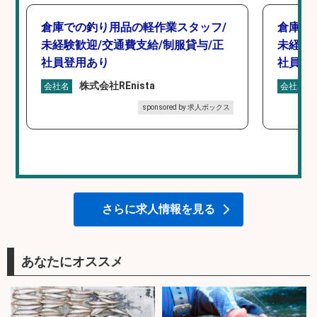
倉庫での釣り用品の軽作業スタッフ/
倉庫で
未経験歓迎/交通費支給/制服貸与/正
未経験
社員登用あり
社員登
株式会社REnista
会社名
会社名
sponsored by 求人ボックス
さらに求人情報を見る
あなたにオススメ