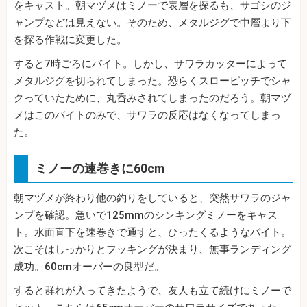
をキャスト。朝マヅメはミノーで表層を探るも、サゴシのジ
ャンプなどは見えない。そのため、メタルジグで中層より下
を探る作戦に変更した。
すると7時ごろにバイト。しかし、サワラカッターによって
メタルジグを切られてしまった。恐らくスローピッチでシャ
クっていたために、丸呑みされてしまったのだろう。朝マヅ
メはこのバイトのみで、サワラの反応はなくなってしまっ
た。
ミノーの速巻きに60cm
朝マヅメが終わり他の釣りをしていると、突然サワラのジャ
ンプを確認。急いで125mmのシンキングミノーをキャス
ト。水面直下を速巻きで通すと、ひったくるようなバイト。
次こそはしっかりとフッキングが決まり、無事ランディング
成功。60cmオーバーの良型だ。
すると群れが入ってきたようで、友人も立て続けにミノーで