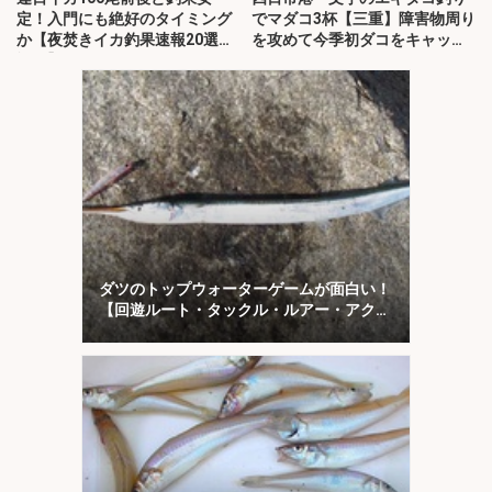
定！入門にも絶好のタイミング
でマダコ3杯【三重】障害物周り
か【夜焚きイカ釣果速報20選・
を攻めて今季初ダコをキャッ
福岡】
チ！
ダツのトップウォーターゲームが面白い！
【回遊ルート・タックル・ルアー・アクシ
ョンを解説】