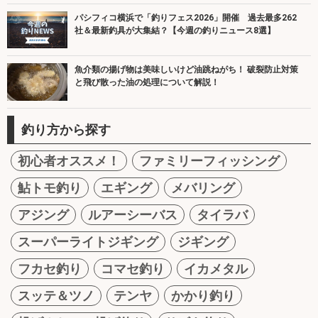
パシフィコ横浜で「釣りフェス2026」開催 過去最多262
社＆最新釣具が大集結？【今週の釣りニュース8選】
魚介類の揚げ物は美味しいけど油跳ねがち！ 破裂防止対策
と飛び散った油の処理について解説！
釣り方から探す
初心者オススメ！
ファミリーフィッシング
鮎トモ釣り
エギング
メバリング
アジング
ルアーシーバス
タイラバ
スーパーライトジギング
ジギング
フカセ釣り
コマセ釣り
イカメタル
スッテ＆ツノ
テンヤ
かかり釣り