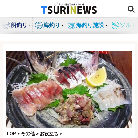
コ
ン
テ
船釣り
海釣り
海釣り施設
ソルト
ン
ツ
へ
ス
キ
ッ
プ
TOP
>
その他
>
お役立ち
>