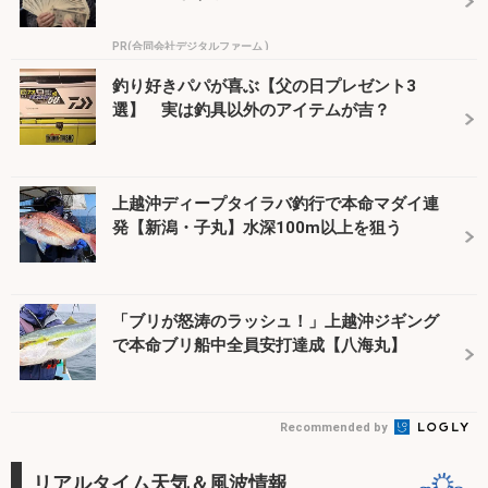
PR(合同会社デジタルファーム )
釣り好きパパが喜ぶ【父の日プレゼント3
選】 実は釣具以外のアイテムが吉？
上越沖ディープタイラバ釣行で本命マダイ連
発【新潟・子丸】水深100m以上を狙う
「ブリが怒涛のラッシュ！」上越沖ジギング
で本命ブリ船中全員安打達成【八海丸】
Recommended by
リアルタイム天気＆風波情報