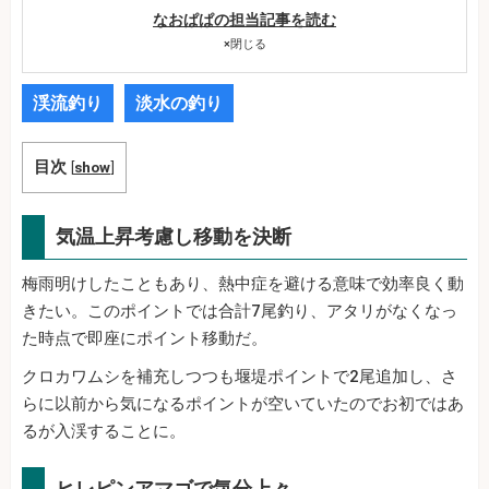
なおぱぱの担当記事を読む
×
閉じる
渓流釣り
淡水の釣り
目次
[
show
]
気温上昇考慮し移動を決断
梅雨明けしたこともあり、熱中症を避ける意味で効率良く動
きたい。このポイントでは合計7尾釣り、アタリがなくなっ
た時点で即座にポイント移動だ。
クロカワムシを補充しつつも堰堤ポイントで2尾追加し、さ
らに以前から気になるポイントが空いていたのでお初ではあ
るが入渓することに。
ヒレピンアマゴで気分上々