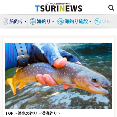
コ
ン
テ
船釣り
海釣り
海釣り施設
ソルト
ン
ツ
へ
ス
キ
ッ
プ
TOP
>
淡水の釣り
>
渓流釣り
>