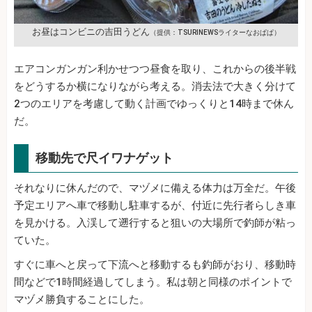
お昼はコンビニの吉田うどん
（提供：TSURINEWSライターなおぱぱ）
エアコンガンガン利かせつつ昼食を取り、これからの後半戦
をどうするか横になりながら考える。消去法で大きく分けて
2つのエリアを考慮して動く計画でゆっくりと14時まで休ん
だ。
移動先で尺イワナゲット
それなりに休んだので、マヅメに備える体力は万全だ。午後
予定エリアへ車で移動し駐車するが、付近に先行者らしき車
を見かける。入渓して遡行すると狙いの大場所で釣師が粘っ
ていた。
すぐに車へと戻って下流へと移動するも釣師がおり、移動時
間などで1時間経過してしまう。私は朝と同様のポイントで
マヅメ勝負することにした。