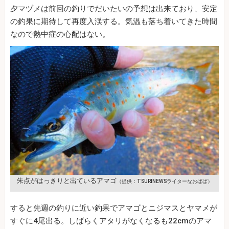
夕マヅメは前回の釣りでだいたいの予想は出来ており、安定
の釣果に期待して再度入渓する。気温も落ち着いてきた時間
なので熱中症の心配はない。
朱点がはっきりと出ているアマゴ
（提供：TSURINEWSライターなおぱぱ）
すると先週の釣りに近い釣果でアマゴとニジマスとヤマメが
すぐに4尾出る。しばらくアタリがなくなるも22cmのアマ