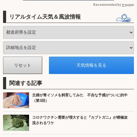
Recommended by
リアルタイム天気＆風波情報
関連する記事
主婦が青イソメを飼育してみた 不吉な予感がついに的中
（第3回）
コロナワクチン需要が増大すると『カブトガニ』が積極放
流されるワケ