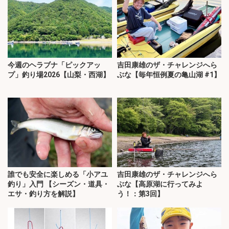
今週のヘラブナ「ピックアッ
吉田康雄のザ・チャレンジへら
プ」釣り場2026【山梨・西湖】
ぶな【毎年恒例夏の亀山湖 #1】
誰でも安全に楽しめる「小アユ
吉田康雄のザ・チャレンジへら
釣り」入門 【シーズン・道具・
ぶな【高原湖に行ってみよ
エサ・釣り方を解説】
う！：第3回】