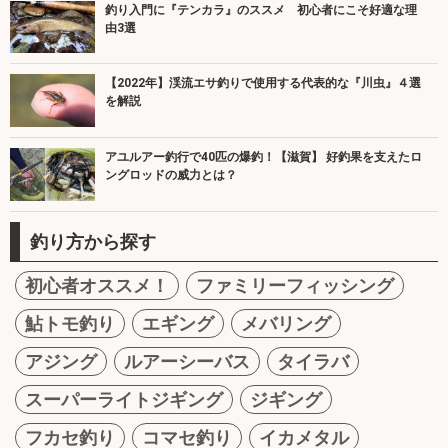
釣り入門に『テンカラ』のススメ 初心者にこそ好適な理
由3選
【2022年】渓流エサ釣りで使用する代表的な『川虫』４選
を解説
アユルアー釣行で40匹の爆釣！【滋賀】 好釣果を支えたロ
ングロッドの威力とは？
釣り方から探す
初心者オススメ！
ファミリーフィッシング
鮎トモ釣り
エギング
メバリング
アジング
ルアーシーバス
タイラバ
スーパーライトジギング
ジギング
フカセ釣り
コマセ釣り
イカメタル