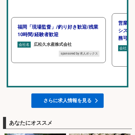
営業事
福岡「現場監督」/釣り好き歓迎/残業
シスタ
10時間/経験者歓迎
務可/
広松久水産株式会社
会社名
会社名
sponsored by 求人ボックス
さらに求人情報を見る
あなたにオススメ