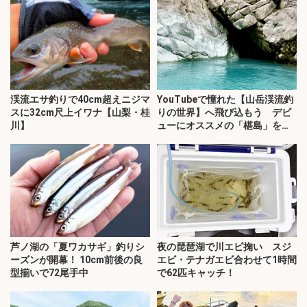
渓流エサ釣りで40cm超えニジマ
YouTubeで憧れた【山岳渓流釣
スに32cm尺上イワナ【山梨・桂
りの世界】へ飛び込もう デビ
川】
ューにオススメの「椹島」を紹
介！
芦ノ湖の「夏ワカサギ」釣りシ
夜の琵琶湖で川エビ掬い スジ
ーズンが開幕！ 10cm前後の良
エビ・テナガエビ合わせて1時間
型揃いで72尾手中
で62匹キャッチ！