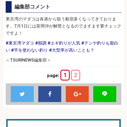
編集部コメント
東京湾のマダコは各港から狙う船宿多くなってきておりま
す。7月1日には富岡沖が解禁となるのでますます要チェック
ですよ！
#東京湾マダコ #順調 #エギ釣りが人気 #テンヤ釣りも面白
い #竿を使わない釣り #大型率が高いことも？
＜TSURINEWS編集部＞
1
2
page: