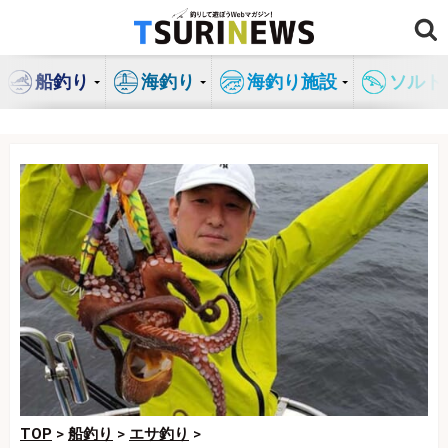
コ
ン
テ
船釣り
海釣り
海釣り施設
ソルト
ン
ツ
へ
ス
キ
ッ
プ
TOP
>
船釣り
>
エサ釣り
>