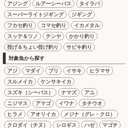
アジング
ルアーシーバス
タイラバ
スーパーライトジギング
ジギング
フカセ釣り
コマセ釣り
イカメタル
スッテ＆ツノ
テンヤ
かかり釣り
投げ＆ちょい投げ釣り
サビキ釣り
対象魚から探す
アジ
マダイ
ブリ
イサキ
ヒラマサ
スルメイカ
ケンサキイカ
スズキ（シーバス）
ナマズ
アユ
ニジマス
アマゴ
イワナ
タチウオ
ヒラメ
アオリイカ
メジナ（グレ・クロ）
クロダイ（チヌ）
シロギス
ハゼ
マゴチ