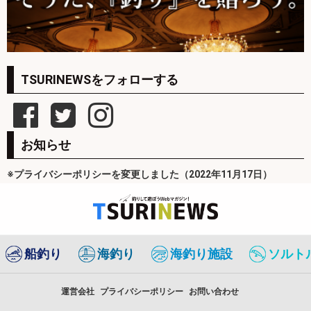
TSURINEWSをフォローする
お知らせ
※プライバシーポリシーを変更しました（2022年11月17日）
船釣り
海釣り
海釣り施設
ソルト
運営会社
プライバシーポリシー
お問い合わせ