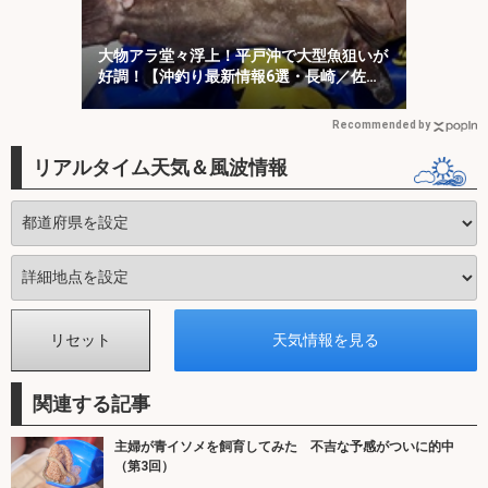
大物アラ堂々浮上！平戸沖で大型魚狙いが
好調！【沖釣り最新情報6選・長崎／佐
賀】
Recommended by
リアルタイム天気＆風波情報
関連する記事
主婦が青イソメを飼育してみた 不吉な予感がついに的中
（第3回）