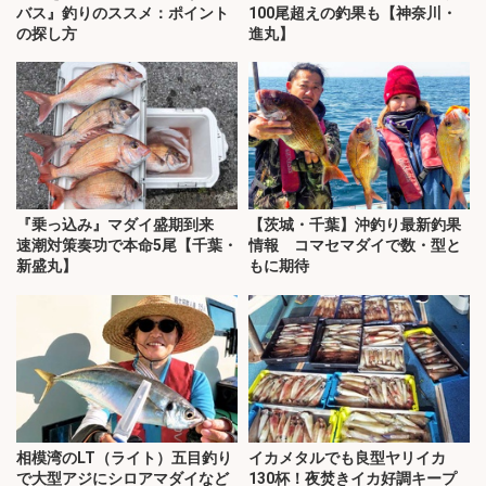
バス』釣りのススメ：ポイント
100尾超えの釣果も【神奈川・
の探し方
進丸】
『乗っ込み』マダイ盛期到来
【茨城・千葉】沖釣り最新釣果
速潮対策奏功で本命5尾【千葉・
情報 コマセマダイで数・型と
新盛丸】
もに期待
相模湾のLT（ライト）五目釣り
イカメタルでも良型ヤリイカ
で大型アジにシロアマダイなど
130杯！夜焚きイカ好調キープ