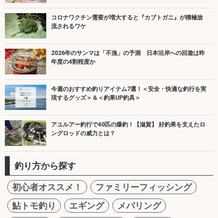
コロナワクチン需要が増大すると『カブトガニ』が積極放
流されるワケ
2026年のサンマは「不漁」の予測 日本沿岸への回遊は昨
年度の4割程度か
今週のおすすめ釣りアイテム7選！＜安全・快適な釣行を実
現するグッズ＞＆＜釣果UP釣具＞
アユルアー釣行で40匹の爆釣！【滋賀】 好釣果を支えたロ
ングロッドの威力とは？
釣り方から探す
初心者オススメ！
ファミリーフィッシング
鮎トモ釣り
エギング
メバリング