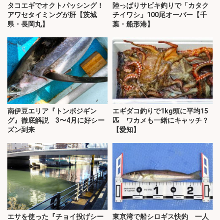
タコエギでオクトパッシング！
陸っぱりサビキ釣りで「カタク
アワセタイミングが肝【茨城
チイワシ」100尾オーバー【千
県・長岡丸】
葉・船形港】
南伊豆エリア『トンボジギン
エギダコ釣りで1kg頭に平均15
グ』徹底解説 3〜4月に好シー
匹 ワカメも一緒にキャッチ？
ズン到来
【愛知】
エサを使った『チョイ投げシー
東京湾で船シロギス快釣 一人