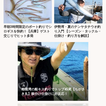
早朝3時間限定のボート釣りでシ
伊勢湾・夏のテンヤタチウオ釣
ロギスを快釣！【兵庫】ゲスト
り入門 【シーズン・タックル・
交じりでヒット多発
仕掛け・釣り方を解説】
相模湾の船キス釣りでトップ45尾【ちがさ
き丸】振分け仕掛けに好反応！