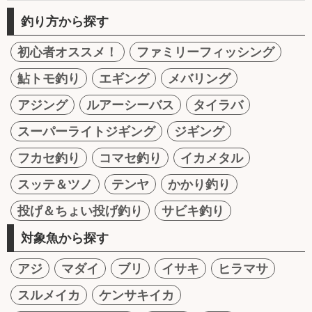
釣り方から探す
初心者オススメ！
ファミリーフィッシング
鮎トモ釣り
エギング
メバリング
アジング
ルアーシーバス
タイラバ
スーパーライトジギング
ジギング
フカセ釣り
コマセ釣り
イカメタル
スッテ＆ツノ
テンヤ
かかり釣り
投げ＆ちょい投げ釣り
サビキ釣り
対象魚から探す
アジ
マダイ
ブリ
イサキ
ヒラマサ
スルメイカ
ケンサキイカ