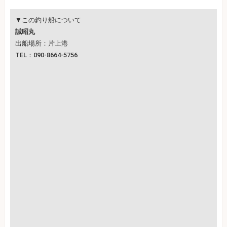
▼この釣り船について
誠昭丸
出船場所：片上港
TEL：090-8664-5756