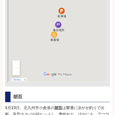
胡百
5月23日、北九州市小倉港の
胡百
は響灘に泳がせ釣りで出
船。良型タカバが好ヒットし、数釣れた。ほかにも、アコウ