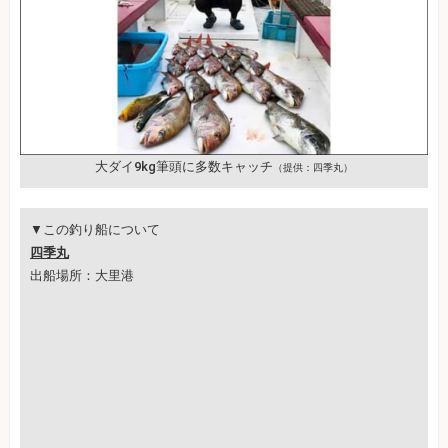
大ダイ9kg筆頭に多数キャッチ
（提供：四季丸）
▼この釣り船について
四季丸
出船場所：大里港