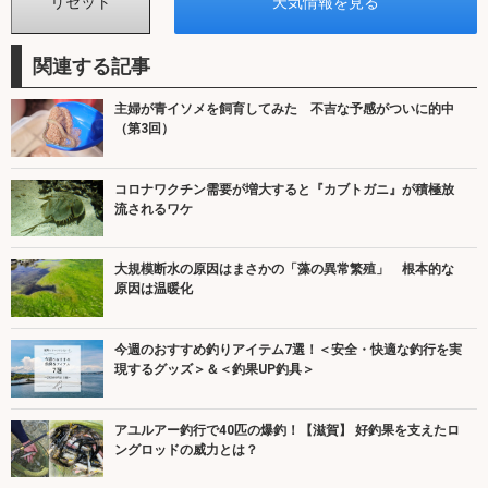
関連する記事
主婦が青イソメを飼育してみた 不吉な予感がついに的中
（第3回）
コロナワクチン需要が増大すると『カブトガニ』が積極放
流されるワケ
大規模断水の原因はまさかの「藻の異常繁殖」 根本的な
原因は温暖化
今週のおすすめ釣りアイテム7選！＜安全・快適な釣行を実
現するグッズ＞＆＜釣果UP釣具＞
アユルアー釣行で40匹の爆釣！【滋賀】 好釣果を支えたロ
ングロッドの威力とは？