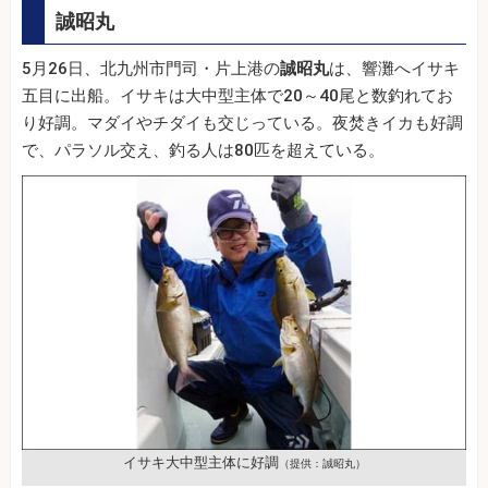
誠昭丸
5月26日、北九州市門司・片上港の
誠昭丸
は、響灘へイサキ
五目に出船。イサキは大中型主体で20～40尾と数釣れてお
り好調。マダイやチダイも交じっている。夜焚きイカも好調
で、パラソル交え、釣る人は80匹を超えている。
イサキ大中型主体に好調
（提供：誠昭丸）