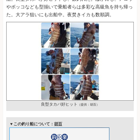
やボッコなども型揃いで乗船者らは多彩な高級魚を持ち帰っ
た。大アラ狙いにも出船中。夜焚きイカも数順調。
良型タカバ好ヒット
（提供：胡百）
▼この釣り船について：
胡百