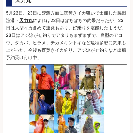
天力丸
5月22日、23日に響灘方面に夜焚きイカ狙いで出船した脇田
漁港・
天力丸
によれば22日はぼちぼちの釣果だったが、23
日は大型イカ含めて連発もあり、好乗りを堪能したようだ。
23日はアジ泳がせ釣りでアタリもまずまずで、良型のアコ
ウ、タカバ、ヒラメ、チカメキントキなど魚種多彩に釣果も
上がった。今後も夜焚きイカ釣り、アジ泳がせ釣りなど出船
予約受け付け中。