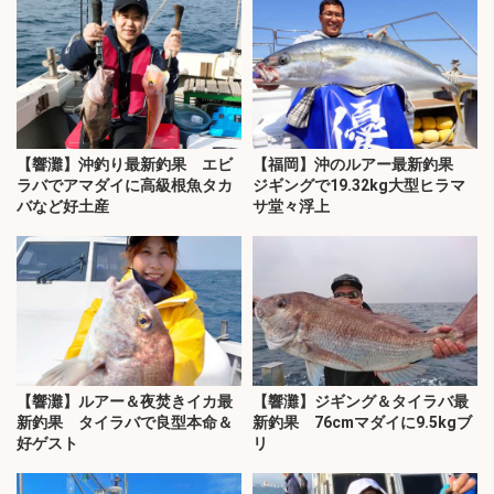
【響灘】沖釣り最新釣果 エビ
【福岡】沖のルアー最新釣果
ラバでアマダイに高級根魚タカ
ジギングで19.32kg大型ヒラマ
バなど好土産
サ堂々浮上
【響灘】ルアー＆夜焚きイカ最
【響灘】ジギング＆タイラバ最
新釣果 タイラバで良型本命＆
新釣果 76cmマダイに9.5kgブ
好ゲスト
リ