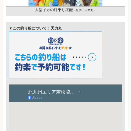
大型イカの好乗り堪能
（提供：天力丸）
▼この釣り船について：
天力丸