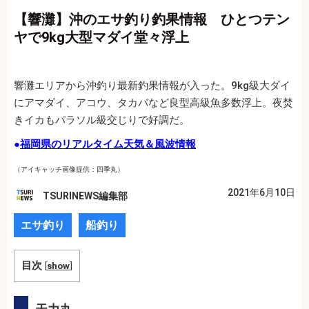
【響灘】沖のエサ釣り釣果情報 ひとつテン
ヤで9kg大型マダイ堂々浮上
響灘エリアから沖釣り最新釣果情報が入った。9kg級大ダイ
にアマダイ、アコウ、タカバなど良型高級魚多数浮上。夜焚
きイカもパラソル級交じりで好調だ。
●
福岡県のリアルタイム天気＆風波情報
（アイキャッチ画像提供：四季丸）
2021年6月10日
TSURINEWS編集部
エサ釣り
船釣り
目次
[
show
]