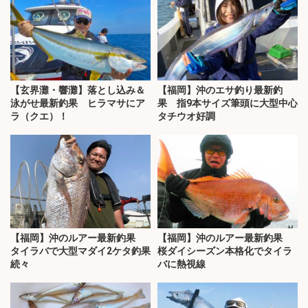
【玄界灘・響灘】落とし込み＆
【福岡】沖のエサ釣り最新釣
泳がせ最新釣果 ヒラマサにア
果 指9本サイズ筆頭に大型中心
ラ（クエ）！
タチウオ好調
【福岡】沖のルアー最新釣果
【福岡】沖のルアー最新釣果
タイラバで大型マダイ2ケタ釣果
桜ダイシーズン本格化でタイラ
続々
バに熱視線