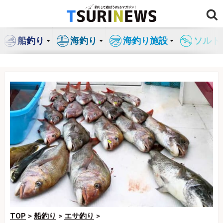
コ
ン
テ
船釣り
海釣り
海釣り施設
ソルト
ン
ツ
へ
ス
キ
ッ
プ
TOP
>
船釣り
>
エサ釣り
>