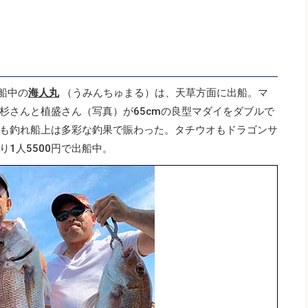
船中の
海人丸
（うみんちゅまる）は、天草方面に出船。マ
杉さんと植盛さん（写真）が65cmの良型マダイをダブルで
も釣れ船上は多彩な釣果で賑わった。タチウオもドラゴンサ
1人5500円で出船中。