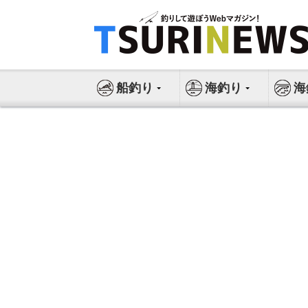
コ
ン
テ
ン
ツ
船釣り
海釣り
海
へ
ス
キ
ッ
プ