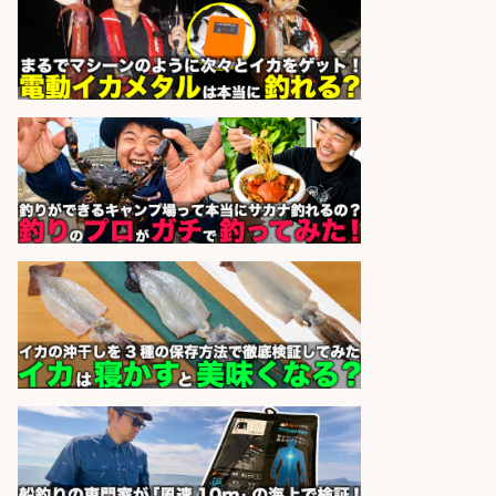
語学力を活かせるフィッシング用品
の「海外営業」/年休125日
株式会社ジャッカル
会社名
sponsored by 求人ボックス
和食, 日本料理・懐石料理/店長・店
長候補/本物を知る大人の隠れ家!魚
の価値を上げ、地域を元気に!店長候
補募集
酒場あらかぶ 酒場あらかぶ
会社名
sponsored by 求人ボックス
釣り具などの出荷作業～～/工場/製
造
UTグループ株式会社
会社名