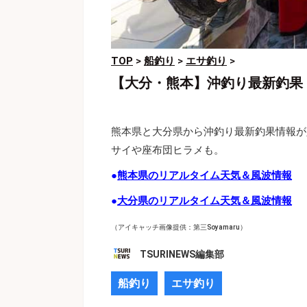
TOP
>
船釣り
>
エサ釣り
>
【大分・熊本】沖釣り最新釣果
熊本県と大分県から沖釣り最新釣果情報が
サイや座布団ヒラメも。
●
熊本県のリアルタイム天気＆風波情報
●
大分県のリアルタイム天気＆風波情報
（アイキャッチ画像提供：第三Soyamaru）
TSURINEWS編集部
船釣り
エサ釣り