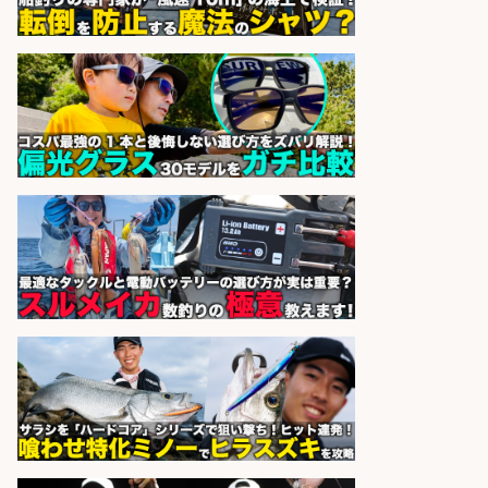
sponsored by 求人ボックス
精肉・青果・鮮魚販売/「志布志
市」「時給1,150円〜」志布志駅か
ら車5分/お魚のカットや商品の陳列
業務/残業少なめ×車通勤OK×時間選
べる/鹿児島県/志布志市
株式会社ホットスタッフ鹿児島
会社名
sponsored by 求人ボックス
魚の「バイヤー」貴方の目利きでヒ
ットを生む、裁量バイヤー募集
株式会社コムライン
会社名
sponsored by 求人ボックス