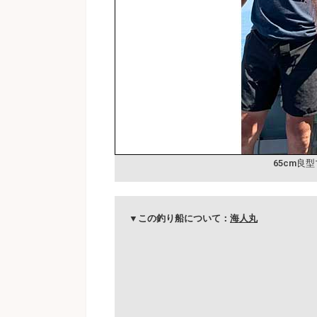
65cm良
▼この釣り船について：
海人丸