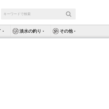
検
検
索:
索
イ
淡水の釣り
その他