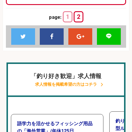
1
2
page:
「釣り好き歓迎」求人情報
求人情報を掲載希望の方はコチラ
釣り好
語学力を活かせるフィッシング用品
型ルー
の「海外営業」/年休125日