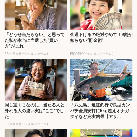
「どうせ当たらない」と思って
金運下げるの絶対やめて！9割が
た私が本当に当選した“買い
知らない“貯金術”
方”がこれ
PR(合同会社デジタルファーム )
PR(合同会社デジタルファーム )
同じ宝くじなのに、当たる人と
「八丈島」遠征釣行で良型カン
外れる人の違い実は“ここ”でし
パチ全員安打に5kg超えオナガ
た
ダイなど充実釣果【アサ...
PR(合同会社デジタルファーム )