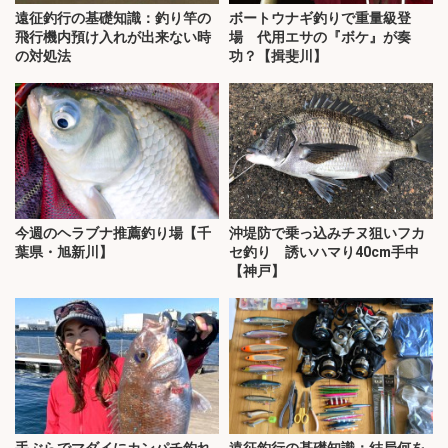
遠征釣行の基礎知識：釣り竿の
ボートウナギ釣りで重量級登
飛行機内預け入れが出来ない時
場 代用エサの『ボケ』が奏
の対処法
功？【揖斐川】
今週のヘラブナ推薦釣り場【千
沖堤防で乗っ込みチヌ狙いフカ
葉県・旭新川】
セ釣り 誘いハマり40cm手中
【神戸】
手ぶらでマダイにカンパチ釣れ
遠征釣行の基礎知識：結局何を