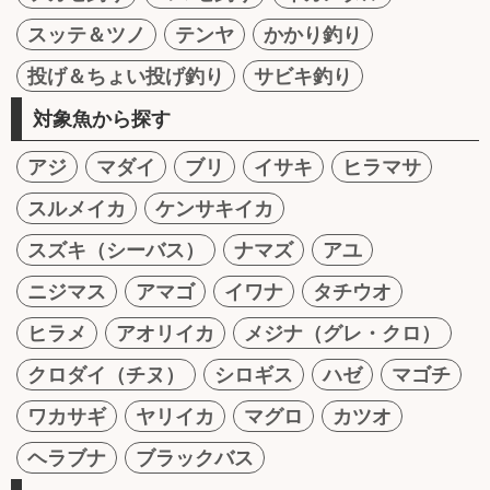
スッテ＆ツノ
テンヤ
かかり釣り
投げ＆ちょい投げ釣り
サビキ釣り
対象魚から探す
アジ
マダイ
ブリ
イサキ
ヒラマサ
スルメイカ
ケンサキイカ
スズキ（シーバス）
ナマズ
アユ
ニジマス
アマゴ
イワナ
タチウオ
ヒラメ
アオリイカ
メジナ（グレ・クロ）
クロダイ（チヌ）
シロギス
ハゼ
マゴチ
ワカサギ
ヤリイカ
マグロ
カツオ
ヘラブナ
ブラックバス