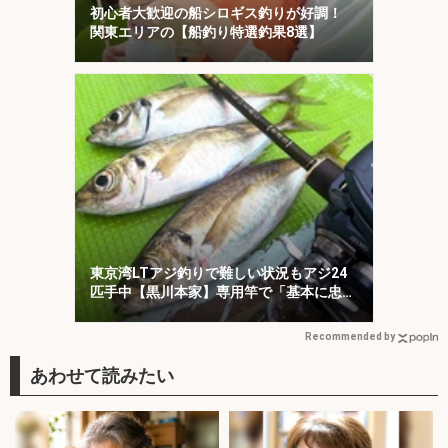
初心者大歓迎の船シロギス釣りが好調！
関東エリアの【船釣り特選釣果8選】
東京湾LTアジ釣りで難しい状況もアジ24
匹手中【黒川本家】専用竿で「基本に忠
実」が的中？
Recommended by