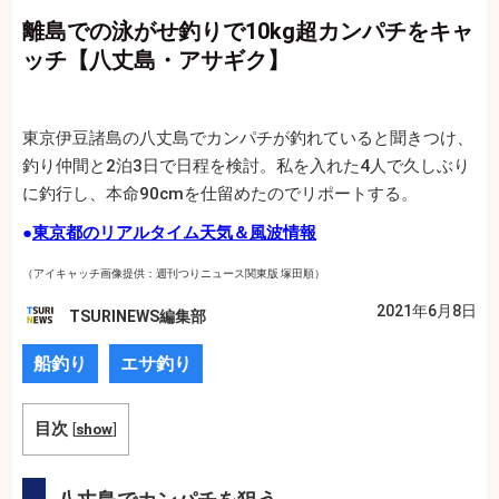
離島での泳がせ釣りで10kg超カンパチをキャ
ッチ【八丈島・アサギク】
東京伊豆諸島の八丈島でカンパチが釣れていると聞きつけ、
釣り仲間と2泊3日で日程を検討。私を入れた4人で久しぶり
に釣行し、本命90cmを仕留めたのでリポートする。
●
東京都のリアルタイム天気＆風波情報
（アイキャッチ画像提供：週刊つりニュース関東版 塚田順）
2021年6月8日
TSURINEWS編集部
船釣り
エサ釣り
目次
[
show
]