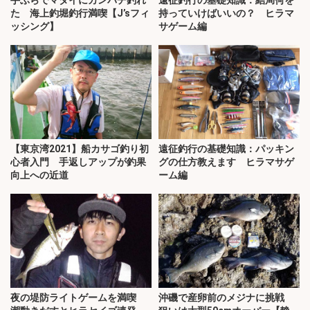
た 海上釣堀釣行満喫【J’sフィ
持っていけばいいの？ ヒラマ
ッシング】
サゲーム編
【東京湾2021】船カサゴ釣り初
遠征釣行の基礎知識：パッキン
心者入門 手返しアップが釣果
グの仕方教えます ヒラマサゲ
向上への近道
ーム編
夜の堤防ライトゲームを満喫
沖磯で産卵前のメジナに挑戦