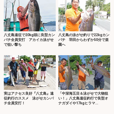
八丈島遠征で20kg頭に良型カン
八丈島の泳がせ釣りで22kgカン
パチ全員安打 アカイカ泳がせ
パチ 羽田からわずか50分で楽
で狙い撃ち
園へ
実はアクセス良好『八丈島』遠
「中深海五目＆泳がせで大物狙
征釣行のススメ 泳がせカンパ
い！」八丈島遠征釣行で良型オ
チ全員安打！
ナガダイや17kgヒラマ...