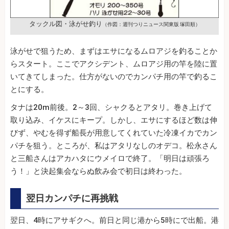
タックル図・泳がせ釣り
（作図：週刊つりニュース関東版 塚田順）
泳がせで狙うため、まずはエサになるムロアジを釣ることか
らスタート。ここでアクシデント、ムロアジ用の竿を陸に置
いてきてしまった。仕方がないのでカンパチ用の竿で釣るこ
とにする。
タナは20m前後。2～3回、シャクるとアタリ。巻き上げて
取り込み、イケスにキープ。しかし、エサにするほど数は伸
びず、やむを得ず船長が用意してくれていた冷凍イカでカン
パチを狙う。ところが、私はアタリなしのオデコ。松永さん
と三船さんはアカハタにウメイロで終了。「明日は頑張ろ
う！」と決起集会ならぬ飲み会で初日は終わった。
翌日カンパチに再挑戦
翌日、4時にアサギクへ。前日と同じ港から5時にで出船。港