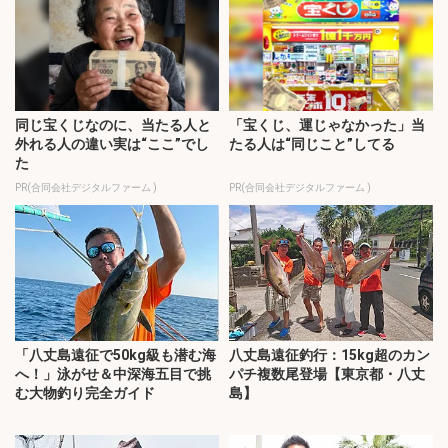
同じ宝くじなのに、当たる人と
「宝くじ、運じゃなかった」当
外れる人の違い実は“ここ”でし
たる人は“同じこと”してる
た
PR(合同会社デジタルファーム )
PR(合同会社デジタルファーム )
「八丈島遠征で50kg級も潜む海
八丈島遠征釣行：15kg超のカン
へ！」泳がせ＆中深海五目で挑
パチ複数尾登場【東京都・八丈
む大物釣り完全ガイド
島】