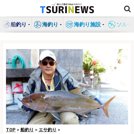
コ
ン
テ
船釣り
海釣り
海釣り施設
ソルト
ン
ツ
へ
ス
キ
ッ
プ
TOP
>
船釣り
>
エサ釣り
>