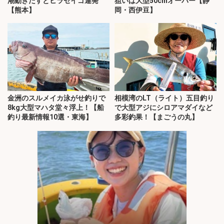
潮動きだすとヒラセイゴ連発
狙いは大型50cmオーバー【静
【熊本】
岡・西伊豆】
金洲のスルメイカ泳がせ釣りで
相模湾のLT（ライト）五目釣り
8kg大型マハタ堂々浮上！【船
で大型アジにシロアマダイなど
釣り最新情報10選・東海】
多彩釣果！【まごうの丸】