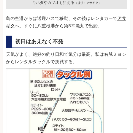
キハダやカツオも狙える
（提供：アサギク）
島の空港からは送迎バスで移動、その後はレンタカーで
アサ
ギク
へ。すぐに八重根港から第8幸漁丸で出船。
初日はあえなく不発
天気がよく、絶好の釣り日和で気分は最高。私は右舷ミヨシ
からレンタルタックルで挑戦する。