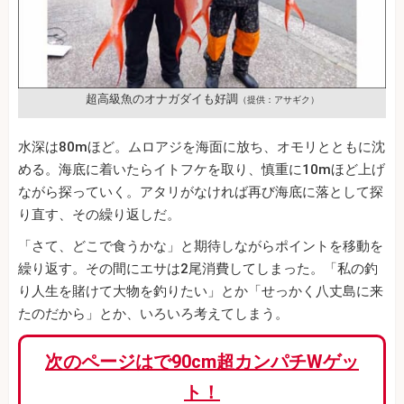
超高級魚のオナガダイも好調
（提供：アサギク）
水深は80mほど。ムロアジを海面に放ち、オモリとともに沈
める。海底に着いたらイトフケを取り、慎重に10mほど上げ
ながら探っていく。アタリがなければ再び海底に落として探
り直す、その繰り返しだ。
「さて、どこで食うかな」と期待しながらポイントを移動を
繰り返す。その間にエサは2尾消費してしまった。「私の釣
り人生を賭けて大物を釣りたい」とか「せっかく八丈島に来
たのだから」とか、いろいろ考えてしまう。
次のページはで90cm超カンパチWゲッ
ト！