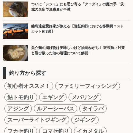
ついに「シジミ」にも忍び寄る「クロダイ」の魔の手 茨
城の名所で漁獲量が半減
離島遠征愛好家が教える【遠征釣行における移動費コスト
カット術3選】
魚介類の揚げ物は美味しいけど油跳ねがち！ 破裂防止対策
と飛び散った油の処理について解説！
釣り方から探す
初心者オススメ！
ファミリーフィッシング
鮎トモ釣り
エギング
メバリング
アジング
ルアーシーバス
タイラバ
スーパーライトジギング
ジギング
フカセ釣り
コマセ釣り
イカメタル