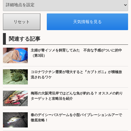
関連する記事
主婦が青イソメを飼育してみた 不吉な予感がついに的中
（第3回）
コロナワクチン需要が増大すると『カブトガニ』が積極放
流されるワケ
梅雨の大阪湾沿岸ではどんな魚が釣れる？ オススメの釣り
ターゲットと攻略法を紹介
春のデイシーバスゲームを小型バイブレーションルアーで
徹底攻略！