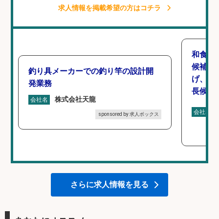
求人情報を掲載希望の方はコチラ
和食,
候補/
釣り具メーカーでの釣り竿の設計開
げ、食
発業務
長候補
株式会社天龍
会社名
会社名
sponsored by 求人ボックス
さらに求人情報を見る