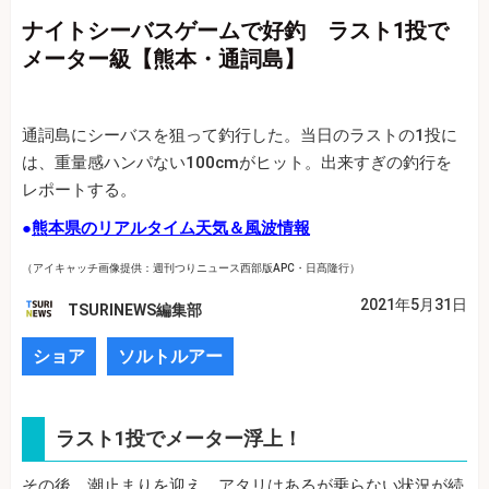
ナイトシーバスゲームで好釣 ラスト1投で
メーター級【熊本・通詞島】
通詞島にシーバスを狙って釣行した。当日のラストの1投に
は、重量感ハンパない100cmがヒット。出来すぎの釣行を
レポートする。
●
熊本県のリアルタイム天気＆風波情報
（アイキャッチ画像提供：週刊つりニュース西部版APC・日髙隆行）
2021年5月31日
TSURINEWS編集部
ショア
ソルトルアー
ラスト1投でメーター浮上！
その後、潮止まりを迎え、アタリはあるが乗らない状況が続