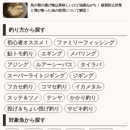
魚介類の揚げ物は美味しいけど油跳ねがち！ 破裂防止対策
と飛び散った油の処理について解説！
釣り方から探す
初心者オススメ！
ファミリーフィッシング
鮎トモ釣り
エギング
メバリング
アジング
ルアーシーバス
タイラバ
スーパーライトジギング
ジギング
フカセ釣り
コマセ釣り
イカメタル
スッテ＆ツノ
テンヤ
かかり釣り
投げ＆ちょい投げ釣り
サビキ釣り
対象魚から探す