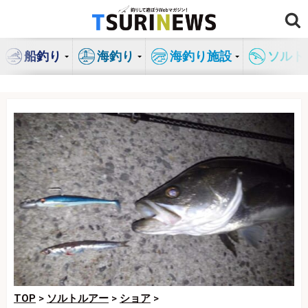
コ
ン
テ
船釣り
海釣り
海釣り施設
ソルト
ン
ツ
へ
ス
キ
ッ
プ
TOP
>
ソルトルアー
>
ショア
>