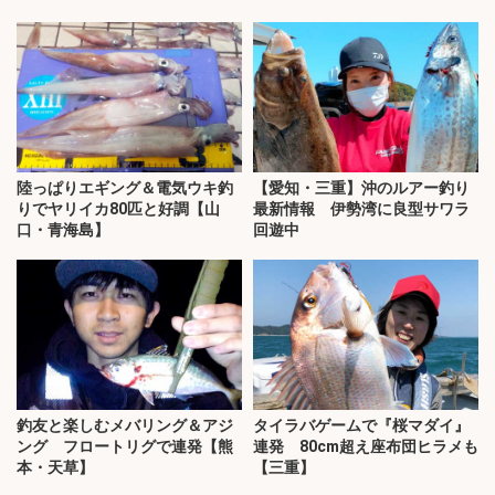
陸っぱりエギング＆電気ウキ釣
【愛知・三重】沖のルアー釣り
りでヤリイカ80匹と好調【山
最新情報 伊勢湾に良型サワラ
口・青海島】
回遊中
釣友と楽しむメバリング＆アジ
タイラバゲームで『桜マダイ』
ング フロートリグで連発【熊
連発 80cm超え座布団ヒラメも
本・天草】
【三重】