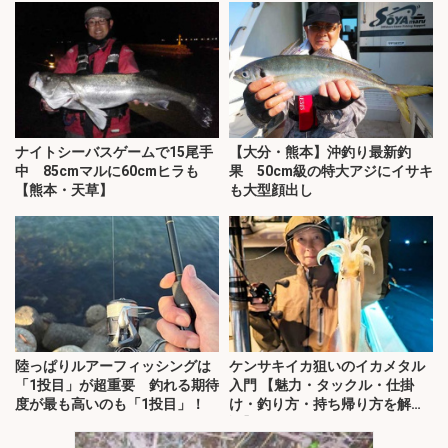
ナイトシーバスゲームで15尾手
【大分・熊本】沖釣り最新釣
中 85cmマルに60cmヒラも
果 50cm級の特大アジにイサキ
【熊本・天草】
も大型顔出し
陸っぱりルアーフィッシングは
ケンサキイカ狙いのイカメタル
「1投目」が超重要 釣れる期待
入門 【魅力・タックル・仕掛
度が最も高いのも「1投目」！
け・釣り方・持ち帰り方を解
説】