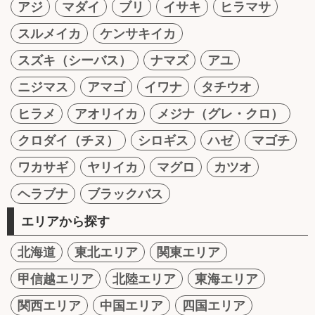
アジ
マダイ
ブリ
イサキ
ヒラマサ
スルメイカ
ケンサキイカ
スズキ（シーバス）
ナマズ
アユ
ニジマス
アマゴ
イワナ
タチウオ
ヒラメ
アオリイカ
メジナ（グレ・クロ）
クロダイ（チヌ）
シロギス
ハゼ
マゴチ
ワカサギ
ヤリイカ
マグロ
カツオ
ヘラブナ
ブラックバス
エリアから探す
北海道
東北エリア
関東エリア
甲信越エリア
北陸エリア
東海エリア
関西エリア
中国エリア
四国エリア