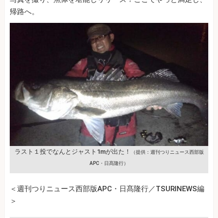
帰路へ。
ラスト１投でなんとジャスト1mが出た！
（提供：週刊つりニュース西部版
APC・日髙隆行）
＜週刊つりニュース西部版APC・日髙隆行／TSURINEWS編
＞