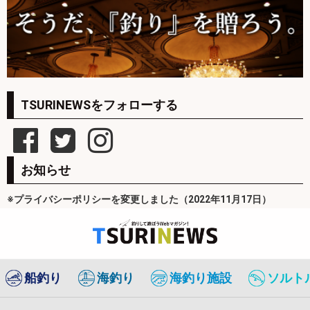
TSURINEWSをフォローする
お知らせ
※プライバシーポリシーを変更しました（2022年11月17日）
船釣り
海釣り
海釣り施設
ソルト