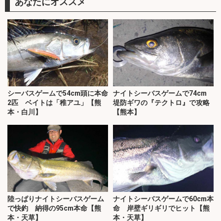
あなたにオススメ
シーバスゲームで54cm頭に本命
ナイトシーバスゲームで74cm
2匹 ベイトは「稚アユ」【熊
堤防ギワの『テクトロ』で攻略
本・白川】
【熊本】
陸っぱりナイトシーバスゲーム
ナイトシーバスゲームで60cm本
で快釣 納得の95cm本命【熊
命 岸壁ギリギリでヒット【熊
本・天草】
本・天草】