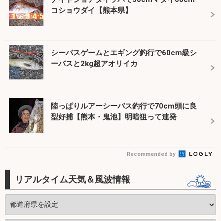
コショウダイ【熊本県】
シーバスゲームとエギング釣行で60cm級シ
ーバスと2kg超アオリイカ
陸っぱりルアーシーバス釣行で70cm頭に良
型好捕【熊本・鬼池】明暗狙って連発
Recommended by
リアルタイム天気＆風波情報