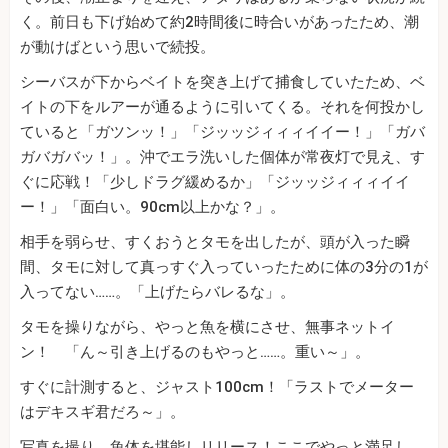
く。前日も下げ始めて約2時間後に時合いがあったため、潮
が動けばという思いで続投。
シーバスが下からベイトを突き上げて捕食していたため、ベ
イトの下をルアーが通るように引いてくる。それを何投かし
ていると「ガツンッ！」「ジッッジィィィイイー！」「ガバ
ガバガバッ！」。沖でエラ洗いした個体が常夜灯で見え、す
ぐに応戦！「少しドラグ緩めるか」「ジッッジィィィイイ
ー！」「面白い。90cm以上かな？」。
相手を弱らせ、すくおうとタモを出したが、頭が入った瞬
間、タモに対して真っすぐ入っていったために体の3分の1が
入ってない……。「上げたらバレるな」。
タモを操りながら、やっと魚を横にさせ、無事ネットイ
ン！ 「ん～引き上げるのもやっと……。重い～」。
すぐに計測すると、ジャスト100cm！「ラストでメーター
はデキスギ君だろ～」。
写真を撮り、魚体を堪能しリリース！ここでやっと満足し、