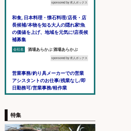
sponsored by 求人ボックス
和食, 日本料理・懐石料理/店長・店
長候補/本物を知る大人の隠れ家!魚
の価値を上げ、地域を元気に!店長候
補募集
酒場あらかぶ 酒場あらかぶ
会社名
sponsored by 求人ボックス
営業事務/釣り具メーカーでの営業
アシスタントのお仕事/残業なし/即
日勤務可/営業事務/軽作業
株式会社パソナ
会社名
sponsored by 求人ボックス
特集
釣り具などの出荷作業～～/工場/製
造