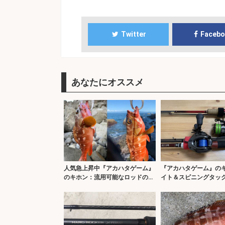
Twitter
Faceb
あなたにオススメ
人気急上昇中『アカハタゲーム』
『アカハタゲーム』の
のキホン：流用可能なロッドの条
イト＆スピニングタッ
件とは？
け術