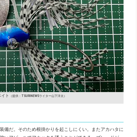
ベイト
（提供：TSURINEWSライター山下洋太）
装備だ。そのため根掛かりを起こしにくい。またアカハタに