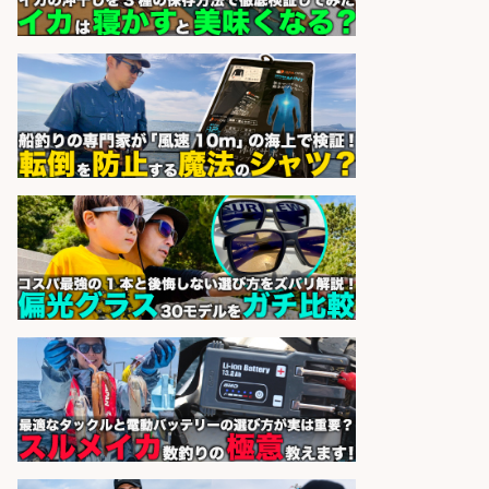
精肉・青果・鮮魚販売/お魚のカッ
トや商品の陳列スタッフ 志布志市/
未経験歓迎×残業少なめ×車通勤OK/
鹿児島県/志布志市
株式会社ホットスタッフ鹿児島
会社名
sponsored by 求人ボックス
日払いOKで即日収入/製造スタッフ/
「堺市堺区」「時給1,600円」日払
いOK・入社祝金10万円/堺市堺区の
工場で自転車部品や釣り具の組立/
未経験歓迎/土日祝休みで年間休日
126日
パーソルファクトリーパートナ
会社名
ーズ株式会社
sponsored by 求人ボックス