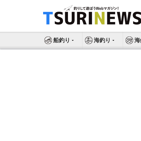
コ
ン
テ
ン
ツ
船釣り
海釣り
海
へ
ス
キ
ッ
プ