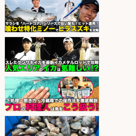
福岡「現場監督」/釣り好き歓迎/残
業10時間/経験者歓迎
広松久水産株式会社
会社名
sponsored by 求人ボックス
さらに求人情報を見る