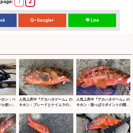
1
2
page:
ook
Google+
Line
キホン：ベ
人気上昇中『アカハタゲーム』の
人気上昇中『アカハタゲーム』の
クル使い分
キホン：ブレードとケイムラの有
キホン：陸っぱりポイントの開拓
効性
方法