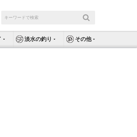
検
検
索:
索
イ
淡水の釣り
その他