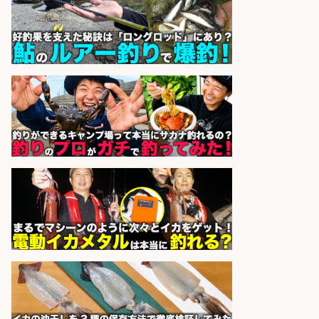
UTグループ株式会社
会社名
sponsored by 求人ボックス
精肉・青果・鮮魚販売/志布志市内
でお魚のカットや商品の陳列スタッ
フ/車通勤OK×時間選べる×未経験歓
迎/鹿児島県/志布志市
株式会社ホットスタッフ鹿児島
会社名
sponsored by 求人ボックス
和食, 居酒屋/キッチンスタッフ/天草
の魚と馬刺しの店 キッチンスタッフ
正社員募集
天草の魚と馬刺しの店 魚粋 天草
会社名
の魚と馬刺しの店 魚粋
sponsored by 求人ボックス