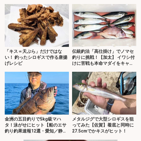
「キス＝天ぷら」だけではな
伝統釣法「高仕掛け」でノマセ
い！ 釣ったシロギスで作る唐揚
釣りに挑戦！【加太】 イワシ付
げレシピ
けに苦戦も本命マダイをキャッ
チ！
金洲の五目釣りで5kg級マハ
メタルジグで大型シロギスを狙
タ！泳がせにヒット【船のエサ
ってみた【佐賀】着底と同時に
釣り釣果速報12選・愛知／静
27.5cmでかキスがヒット！
岡】