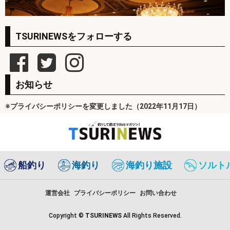
TSURINEWSをフォローする
お知らせ
※プライバシーポリシーを変更しました（2022年11月17日）
船釣り
海釣り
海釣り施設
ソルト
運営会社
プライバシーポリシー
お問い合わせ
Copyright ©
TSURINEWS
All Rights Reserved.