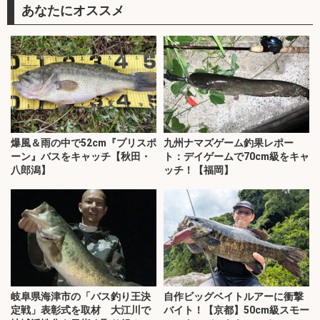
あなたにオススメ
爆風＆雨の中で52cm『プリスポ
九州ナマズゲーム釣果レポー
ーン』バスをキャッチ【秋田・
ト：デイゲームで70cm級をキャ
八郎潟】
ッチ！【福岡】
岐阜県海津市の「バス釣り王決
自作ビッグベイトルアーに衝撃
定戦」表彰式を取材 大江川で
バイト！【京都】50cm級スモー