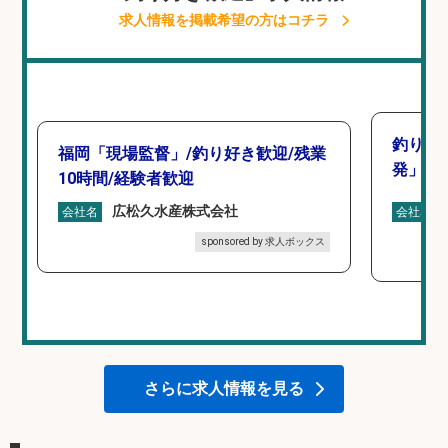
求人情報を掲載希望の方はコチラ
釣り好
福岡「現場監督」/釣り好き歓迎/残業
発」/D
10時間/経験者歓迎
広松久水産株式会社
会社名
会社名
sponsored by 求人ボックス
さらに求人情報を見る