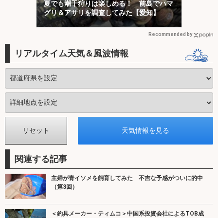
夏でも潮干狩りは楽しめる！ 前島でハマ
グリ＆アサリを調査してみた【愛知】
Recommended by
リアルタイム天気＆風波情報
関連する記事
主婦が青イソメを飼育してみた 不吉な予感がついに的中
（第3回）
＜釣具メーカー・ティムコ＞中国系投資会社によるTOB成