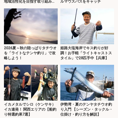
地域活性化を目指す取り組みと
ルマウスバスをキャッチ
は？
2026夏～秋の陸っぱりタチウオ
姫路大塩海岸でキス釣りが好
を「ライトなテンヤ釣り」で攻
調！お手軽「ライトキャストス
略しよう！
タイル」で28匹手中【兵庫】
イカメタルでシロ（ケンサキ）
伊勢湾・夏のテンヤタチウオ釣
イカ連発！ 関西エリアの【船釣
り入門 【シーズン・タックル・
り特選釣果7選】
仕掛け・釣り方を解説】