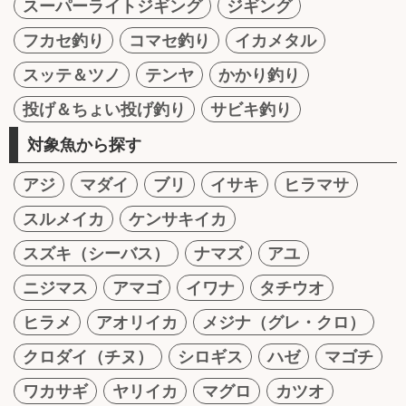
スーパーライトジギング
ジギング
フカセ釣り
コマセ釣り
イカメタル
スッテ＆ツノ
テンヤ
かかり釣り
投げ＆ちょい投げ釣り
サビキ釣り
対象魚から探す
アジ
マダイ
ブリ
イサキ
ヒラマサ
スルメイカ
ケンサキイカ
スズキ（シーバス）
ナマズ
アユ
ニジマス
アマゴ
イワナ
タチウオ
ヒラメ
アオリイカ
メジナ（グレ・クロ）
クロダイ（チヌ）
シロギス
ハゼ
マゴチ
ワカサギ
ヤリイカ
マグロ
カツオ