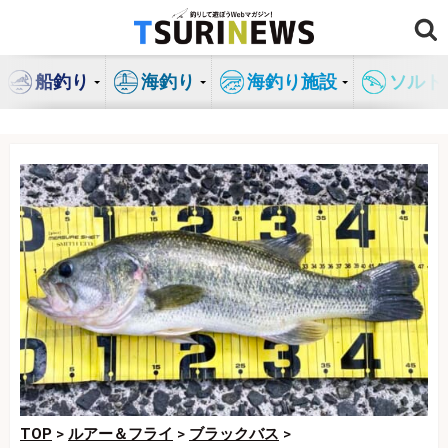
コ
ン
テ
船釣り
海釣り
海釣り施設
ソルト
ン
ツ
へ
ス
キ
ッ
プ
TOP
>
ルアー＆フライ
>
ブラックバス
>