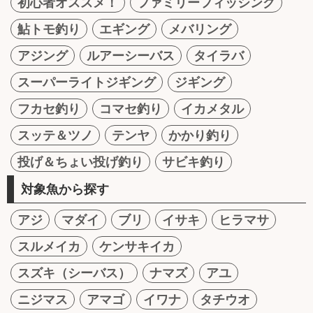
初心者オススメ！
ファミリーフィッシング
鮎トモ釣り
エギング
メバリング
アジング
ルアーシーバス
タイラバ
スーパーライトジギング
ジギング
フカセ釣り
コマセ釣り
イカメタル
スッテ＆ツノ
テンヤ
かかり釣り
投げ＆ちょい投げ釣り
サビキ釣り
対象魚から探す
アジ
マダイ
ブリ
イサキ
ヒラマサ
スルメイカ
ケンサキイカ
スズキ（シーバス）
ナマズ
アユ
ニジマス
アマゴ
イワナ
タチウオ