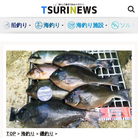
コ
ン
テ
船釣り
海釣り
海釣り施設
ソルト
ン
ツ
へ
ス
キ
ッ
プ
TOP
>
海釣り
>
磯釣り
>