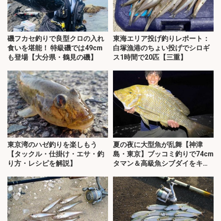
磯フカセ釣りで良型クロの入れ
東海エリア投げ釣りレポート：
食いを堪能！ 特級磯では49cm
白塚漁港のちょい投げでシロギ
も登場【大分県・鶴見の磯】
ス1時間で20匹【三重】
東京湾のハゼ釣りを楽しもう
夏の夜に大型魚が乱舞【神津
【タックル・仕掛け・エサ・釣
島・東京】ブッコミ釣りで74cm
り方・レシピを解説】
タマン＆高級魚シブダイをキャ
ッチ！