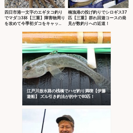
四日市港一文字のエギタコ釣り
楠漁港の投げ釣りでシロギス37
でマダコ3杯【三重】障害物周り
匹【三重】群れ回遊コースの発
を攻めて今季初ダコをキャッ
見が数釣りへの近道！
チ！
江戸川放水路の桟橋でハゼ釣り満喫【伊藤
遊船】 ズル引き釣法が的中で80匹！