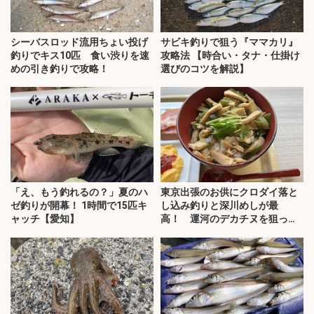
シーバスロッド流用ちょい投げ
サビキ釣りで狙う『ママカリ』
釣りでキス10匹 食い渋りを速
攻略法 【時合い・タナ・仕掛け
めの引き釣りで攻略！
選びのコツを解説】
「え、もう釣れるの？」夏のハ
東京出張のお供にクロダイ落と
ゼ釣りが開幕！ 1時間で15匹キ
し込み釣りと深川めしが最
ャッチ【愛知】
高！ 運河のデカチヌを狙って
みた