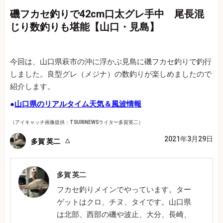
磯フカセ釣りで42cm口太グレ手中 尾長混
じり数釣りも堪能【山口・見島】
今回は、山口県萩市の沖に浮かぶ見島に磯フカセ釣りで釣行
しました。良型グレ（メジナ）の数釣りが楽しめましたので
紹介します。
●
山口県のリアルタイム天気＆風波情報
（アイキャッチ画像提供：TSURINEWSライター多賀英二）
2021年3月29日
多賀 英二
多賀 英二
フカセ釣りメインでやっています。ター
ゲットはクロ、チヌ、タイです。山口県
は北部、西部の磯や波止、大分、長崎、