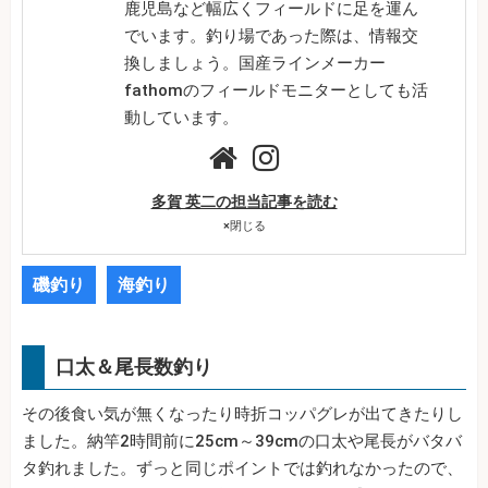
鹿児島など幅広くフィールドに足を運ん
でいます。釣り場であった際は、情報交
換しましょう。国産ラインメーカー
fathomのフィールドモニターとしても活
動しています。
多賀 英二の担当記事を読む
×
閉じる
磯釣り
海釣り
口太＆尾長数釣り
その後食い気が無くなったり時折コッパグレが出てきたりし
ました。納竿2時間前に25cm～39cmの口太や尾長がバタバ
タ釣れました。ずっと同じポイントでは釣れなかったので、