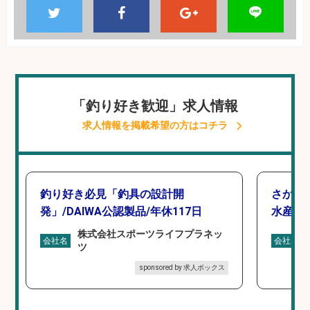
「釣り好き歓迎」求人情報
求人情報を掲載希望の方はコチラ
釣り好き必見「釣具の設計開
さかな
発」/DAIWA公認製品/年休117日
水産業
株式会社スポーツライフプラネッ
会社名
会社名
ツ
sponsored by 求人ボックス