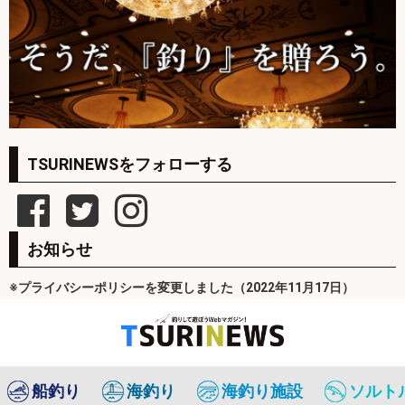
TSURINEWSをフォローする
お知らせ
※プライバシーポリシーを変更しました（2022年11月17日）
船釣り
海釣り
海釣り施設
ソルト