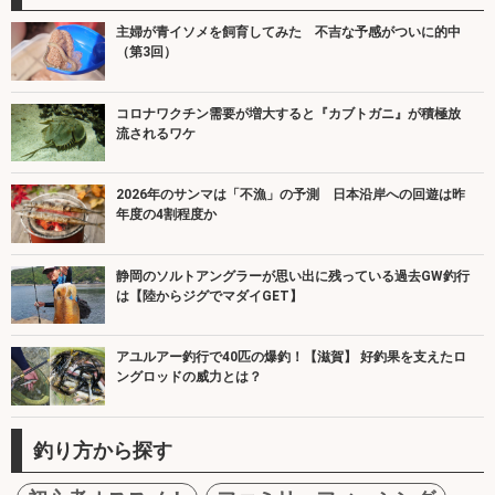
主婦が青イソメを飼育してみた 不吉な予感がついに的中
（第3回）
コロナワクチン需要が増大すると『カブトガニ』が積極放
流されるワケ
2026年のサンマは「不漁」の予測 日本沿岸への回遊は昨
年度の4割程度か
静岡のソルトアングラーが思い出に残っている過去GW釣行
は【陸からジグでマダイGET】
アユルアー釣行で40匹の爆釣！【滋賀】 好釣果を支えたロ
ングロッドの威力とは？
釣り方から探す