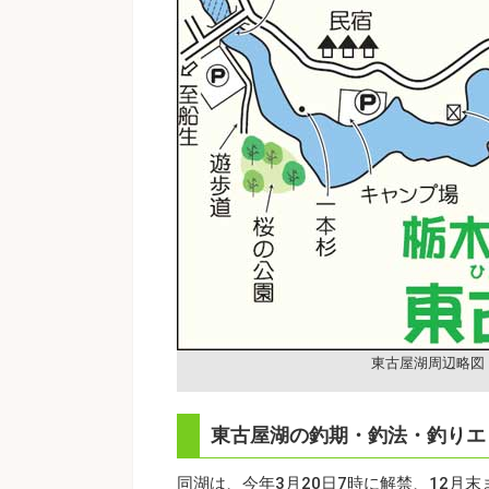
東古屋湖周辺略図
東古屋湖の釣期・釣法・釣りエ
同湖は、今年3月20日7時に解禁、12月