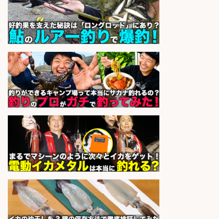
市」お魚のカットや商品の陳列スタ
ッフ/志布志市/「時給1,150円〜」/
未経験歓迎×残業少なめ×車通勤OK/
鹿児島県
株式会社ホットスタッフ鹿児島
会社名
sponsored by 求人ボックス
販売スタッフ/「未経験歓迎」魚を
捌く作業なし!イオン食品売場スタッ
フ募集/東京都/目黒区
イオンスタイル碑文谷店
会社名
sponsored by 求人ボックス
魚の「バイヤー」貴方の目利きでヒ
ットを生む、裁量バイヤー募集
株式会社コムライン
会社名