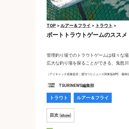
TOP
>
ルアー＆フライ
>
トラウト
>
ボートトラウトゲームのススメ
管理釣り場でのトラウトゲームは様々な場
広大な釣り場を探ることができる、鬼怒川
（アイキャッチ画像提供：週刊つりニュース関東版APC・藤崎
TSURINEWS編集部
トラウト
ルアー＆フライ
目次
[
show
]