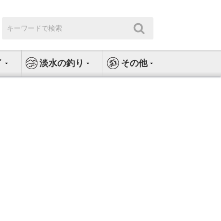
検
検
索:
索
イ
淡水の釣り
その他