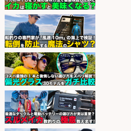
sponsored by 求人ボックス
日払いOKで即日収入/製造スタッフ/
「広島市佐伯区」「時給1,200円」
日払いOK!広島市佐伯区でお魚のパ
ック詰めや品出しスタッフ/未経験
歓迎×残業少なめ×週4日〜OK/広島
県/広島市西区
株式会社ホットスタッフ五日市
会社名
sponsored by 求人ボックス
精肉・青果・鮮魚販売/「志布志
市」お魚のカットや商品の陳列業
務/「時給1,150円〜」/時間選べる×
未経験歓迎×残業少なめ/鹿児島県/
志布志市
株式会社ホットスタッフ鹿児島
会社名