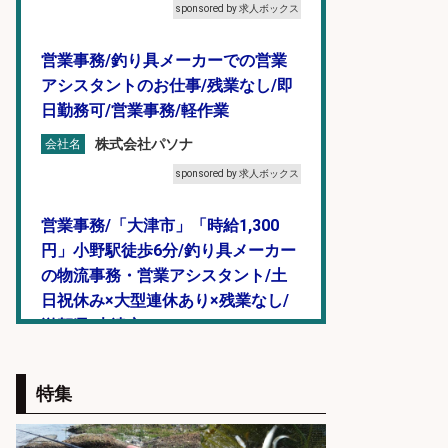
sponsored by 求人ボックス
営業事務/釣り具メーカーでの営業
アシスタントのお仕事/残業なし/即
日勤務可/営業事務/軽作業
株式会社パソナ
会社名
sponsored by 求人ボックス
営業事務/「大津市」「時給1,300
円」小野駅徒歩6分/釣り具メーカー
の物流事務・営業アシスタント/土
日祝休み×大型連休あり×残業なし/
滋賀県/大津市
株式会社ホットスタッフ滋賀
会社名
特集
sponsored by 求人ボックス
精肉・青果・鮮魚販売/「志布志