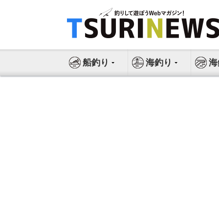
コ
ン
テ
ン
ツ
船釣り
海釣り
海
へ
ス
キ
ッ
プ