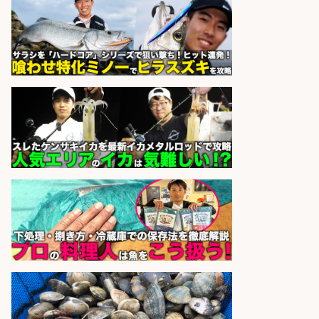
sponsored by 求人ボックス
営業事務/「大津市」「時給1,300
円」小野駅から徒歩6分/釣り具メー
カーの物流事務・営業アシスタン
ト/土日祝休み×大型連休あり×残業
なし/滋賀県/大津市
株式会社ホットスタッフ滋賀
会社名
sponsored by 求人ボックス
さらに求人情報を見る