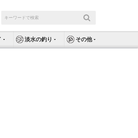
検
検
索:
索
イ
淡水の釣り
その他