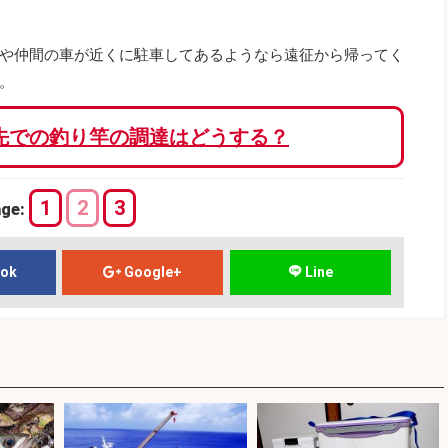
や仲間の車が近くに駐車してあるようなら遠征から帰ってく
。
先での釣り竿の調達はどうする？
1
2
3
age:
ook
Google+
Line