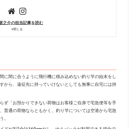
逝之介の担当記事を読む
×
閉じる
間に間に合うように飛行機に積み込めない釣り竿の始末をし
すから、遠征先に持っていけないとしても無事に自宅には持
らず「お預かりできない荷物はお客様ご自身で宅急便等を手
、普通の荷物ならともかく、釣り竿については空港から宅急
う。
イズが3辺合計160cmだし、ゆうパックが利用できる場合で