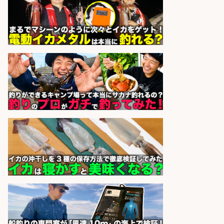
会社名
の魚と馬刺しの店 魚粋
sponsored by 求人ボックス
和食, 日本料理・懐石料理/店長・店
長候補/本物を知る大人の隠れ家!魚
の価値を上げ、地域を元気に!店長候
補募集
酒場あらかぶ 酒場あらかぶ
会社名
sponsored by 求人ボックス
魚の「バイヤー」貴方の目利きでヒ
ットを生む、裁量バイヤー募集
株式会社コムライン
会社名
sponsored by 求人ボックス
未経験歓迎/釣り具メーカーでのル