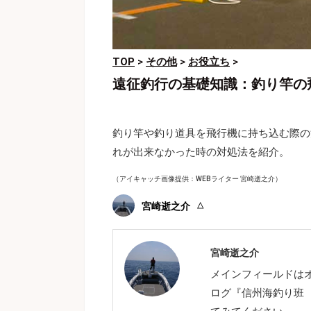
TOP
>
その他
>
お役立ち
>
遠征釣行の基礎知識：釣り竿の
釣り竿や釣り道具を飛行機に持ち込む際の
れが出来なかった時の対処法を紹介。
（アイキャッチ画像提供：WEBライター 宮崎逝之介）
宮崎逝之介
宮崎逝之介
メインフィールドは
ログ『信州海釣り班 t