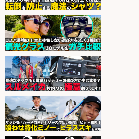
ート営業/釣りや釣具などの知識必
須/残業なし
株式会社天龍
会社名
sponsored by 求人ボックス
釣り具メーカーでの釣り竿の販売促
進業務
株式会社天龍
会社名
sponsored by 求人ボックス
釣り具メーカーでの釣り竿の設計開
発業務
株式会社天龍
会社名
sponsored by 求人ボックス
さらに求人情報を見る