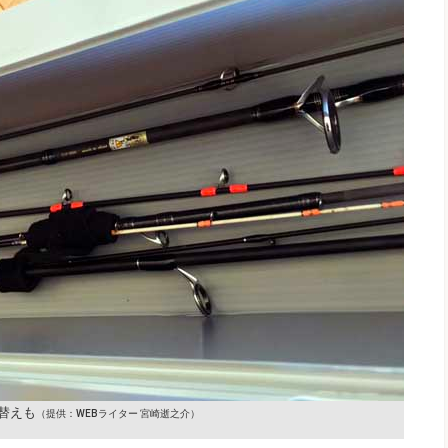
替えも
（提供：WEBライター 宮崎逝之介）