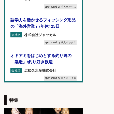
sponsored by 求人ボックス
語学力を活かせるフィッシング用品
の「海外営業」/年休125日
株式会社ジャッカル
会社名
sponsored by 求人ボックス
オキアミをはじめとする釣り餌の
「製造」/釣り好き歓迎
広松久水産株式会社
会社名
sponsored by 求人ボックス
和食, 居酒屋/キッチンスタッフ/天草
の魚と馬刺しの店 キッチンスタッフ
特集
正社員募集
天草の魚と馬刺しの店 魚粋 天草