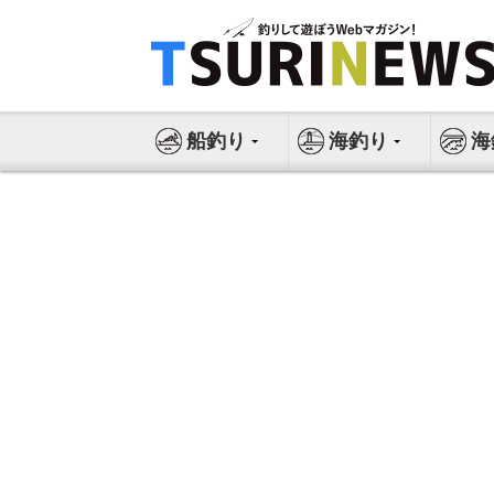
コ
ン
テ
ン
ツ
船釣り
海釣り
海
へ
ス
キ
ッ
プ