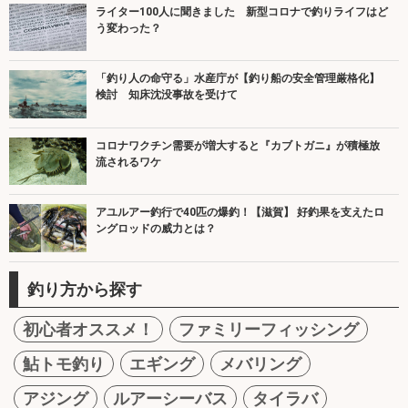
ライター100人に聞きました 新型コロナで釣りライフはど
う変わった？
「釣り人の命守る」水産庁が【釣り船の安全管理厳格化】
検討 知床沈没事故を受けて
コロナワクチン需要が増大すると『カブトガニ』が積極放
流されるワケ
アユルアー釣行で40匹の爆釣！【滋賀】 好釣果を支えたロ
ングロッドの威力とは？
釣り方から探す
初心者オススメ！
ファミリーフィッシング
鮎トモ釣り
エギング
メバリング
アジング
ルアーシーバス
タイラバ