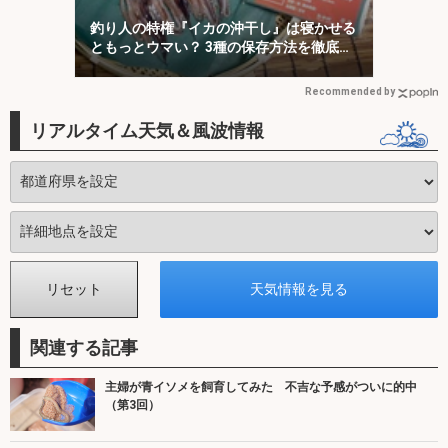
釣り人の特権『イカの沖干し』は寝かせる
ともっとウマい？ 3種の保存方法を徹底検
証
Recommended by
リアルタイム天気＆風波情報
関連する記事
主婦が青イソメを飼育してみた 不吉な予感がついに的中
（第3回）