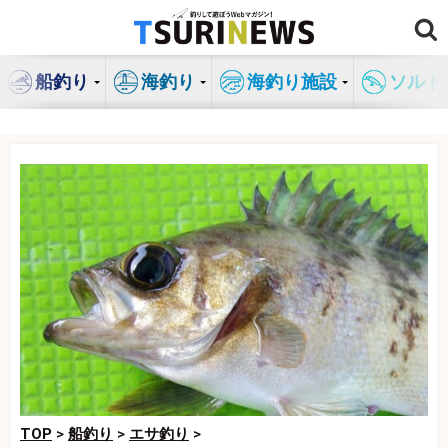
コ
ン
テ
船釣り
海釣り
海釣り施設
ソルト
ン
ツ
へ
ス
キ
ッ
プ
TOP
>
船釣り
>
エサ釣り
>