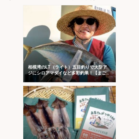
岡】
丸・東京湾】
相模湾のLT（ライト）五目釣りで大型ア
ジにシロアマダイなど多彩釣果！【まごう
の丸】