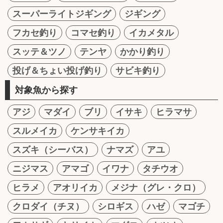
スーパーライトジギング
ジギング
フカセ釣り
コマセ釣り
イカメタル
スッテ＆ツノ
テンヤ
かかり釣り
投げ＆ちょい投げ釣り
サビキ釣り
対象魚から探す
アジ
マダイ
ブリ
イサキ
ヒラマサ
スルメイカ
ケンサキイカ
スズキ（シーバス）
ナマズ
アユ
ニジマス
アマゴ
イワナ
タチウオ
ヒラメ
アオリイカ
メジナ（グレ・クロ）
クロダイ（チヌ）
シロギス
ハゼ
マゴチ