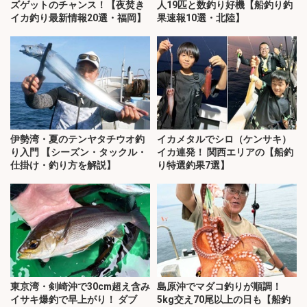
ズゲットのチャンス！【夜焚き
人19匹と数釣り好機【船釣り釣
イカ釣り最新情報20選・福岡】
果速報10選・北陸】
伊勢湾・夏のテンヤタチウオ釣
イカメタルでシロ（ケンサキ）
り入門 【シーズン・タックル・
イカ連発！ 関西エリアの【船釣
仕掛け・釣り方を解説】
り特選釣果7選】
東京湾・剣崎沖で30cm超え含み
島原沖でマダコ釣りが順調！
イサキ爆釣で早上がり！ ダブ
5kg交え70尾以上の日も【船釣