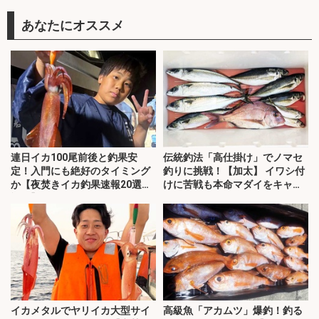
あなたにオススメ
連日イカ100尾前後と釣果安
伝統釣法「高仕掛け」でノマセ
定！入門にも絶好のタイミング
釣りに挑戦！【加太】 イワシ付
か【夜焚きイカ釣果速報20選・
けに苦戦も本命マダイをキャッ
福岡】
チ！
イカメタルでヤリイカ大型サイ
高級魚「アカムツ」爆釣！釣る