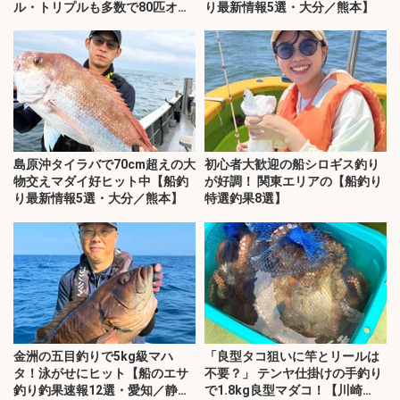
ル・トリプルも多数で80匹オー
り最新情報5選・大分／熊本】
バー
島原沖タイラバで70cm超えの大
初心者大歓迎の船シロギス釣り
物交えマダイ好ヒット中【船釣
が好調！ 関東エリアの【船釣り
り最新情報5選・大分／熊本】
特選釣果8選】
金洲の五目釣りで5kg級マハ
「良型タコ狙いに竿とリールは
タ！泳がせにヒット【船のエサ
不要？」 テンヤ仕掛けの手釣り
釣り釣果速報12選・愛知／静
で1.8kg良型マダコ！【川崎