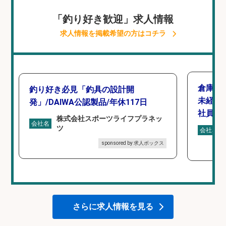
「釣り好き歓迎」求人情報
求人情報を掲載希望の方はコチラ
倉庫で
釣り好き必見「釣具の設計開
未経験
発」/DAIWA公認製品/年休117日
社員登
株式会社スポーツライフプラネッ
会社名
ツ
会社名
sponsored by 求人ボックス
さらに求人情報を見る