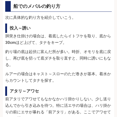
船でのメバルの釣り方
次に具体的な釣り方を紹介していこう。
投入～誘い
胴突き仕掛けの場合は、着底したらイトフケを取り、底から
30cmほど上げて、タナをキープ。
釣り場の底は起伏に富んだ所が多い。時折、オモリを底に戻
し、再び底を切って底ダチを取り直すと、同時に誘いにもな
る。
ルアーの場合はキャスト～スローのただ巻きが基本。着水か
らカウントしてタナを探す。
アタリ～アワセ
前アタリでアワせてもなかなかハリ掛かりしない。少し送り
込んでから引き込みを待つ。特に活エサの場合は、ハリ掛か
りの前にエサが暴れる「前アタリ」がある。ここでアワせて