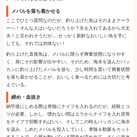
メバルを落ち着かせる
ここでひとつ質問なのだが、釣り上げた魚はそのままクーラ
ーへ！そんな人はいないだろうか？氷を入れてあるから大丈
夫！と言われそうだが……せっかく新鮮なおいしい魚を手に
しても、それでは勿体ない！
釣り上げた直後魚は、メバルに限らず興奮状態になりやす
く、身にその影響が出やすい。そのため、海水を汲んだバッ
カンに釣り上げたメバルを放ち、少し時間を置いて興奮状態
を落ち着かせることが、おいしく食べるためには大切だと考
えている。
締め・血抜き
納竿後にしめる際は脊髄にナイフを入れるのだが、経験とコ
ツが必要。しかし、慣れない間はエラからナイフを入れ背骨
をナイフで切断すればいい。そしてこの時もバッカンに海水
を汲み、しめたメバルを投入していく。脊髄＆動脈をカット
することで、心臓が動いている間血が流れ出て、さらに海水