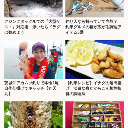
アジングタックルでの『大型ゲ
釣り人なら持っていて当然？
スト』対応術 浮いたらドラグ
釣果グルメの幅が広がる調理ア
は弛めよう
イテム5選
茨城沖アカムツ釣りで本命2尾
【釣果レシピ】イナダの竜田揚
自作仕掛けでキャッチ【丸天
げ 淡白な身だからこそ相性抜
丸】
群の調理法