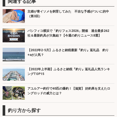
関連する記事
主婦が青イソメを飼育してみた 不吉な予感がついに的中
（第3回）
パシフィコ横浜で「釣りフェス2026」開催 過去最多262
社＆最新釣具が大集結？【今週の釣りニュース8選】
【2022年2-5月】ふるさと納税最新『釣り』返礼品 釣り
+αが人気？
【2022年上半期】ふるさと納税『釣り』返礼品人気ランキ
ングTOP15
アユルアー釣行で40匹の爆釣！【滋賀】 好釣果を支えたロ
ングロッドの威力とは？
釣り方から探す