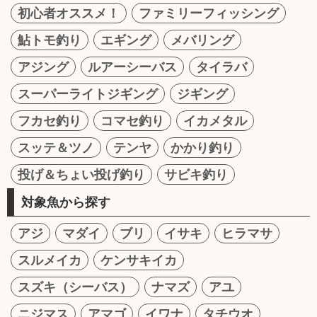
初心者オススメ！
ファミリーフィッシング
鮎トモ釣り
エギング
メバリング
アジング
ルアーシーバス
タイラバ
スーパーライトジギング
ジギング
フカセ釣り
コマセ釣り
イカメタル
スッテ＆ツノ
テンヤ
かかり釣り
投げ＆ちょい投げ釣り
サビキ釣り
対象魚から探す
アジ
マダイ
ブリ
イサキ
ヒラマサ
スルメイカ
ケンサキイカ
スズキ（シーバス）
ナマズ
アユ
ニジマス
アマゴ
イワナ
タチウオ