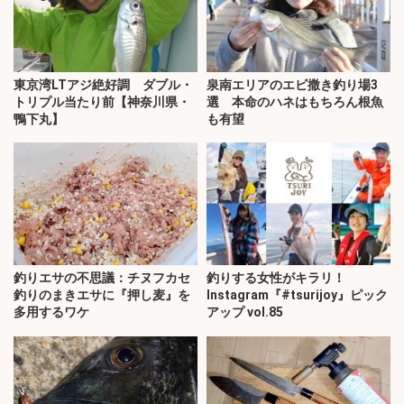
東京湾LTアジ絶好調 ダブル・
泉南エリアのエビ撒き釣り場3
トリプル当たり前【神奈川県・
選 本命のハネはもちろん根魚
鴨下丸】
も有望
釣りエサの不思議：チヌフカセ
釣りする女性がキラリ！
釣りのまきエサに『押し麦』を
Instagram『#tsurijoy』ピック
多用するワケ
アップ vol.85