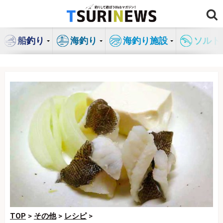
コ
ン
テ
船釣り
海釣り
海釣り施設
ソルト
ン
ツ
へ
ス
キ
ッ
プ
TOP
>
その他
>
レシピ
>