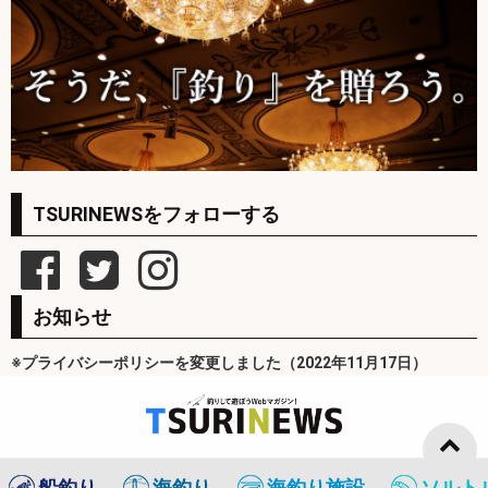
TSURINEWSをフォローする
お知らせ
※プライバシーポリシーを変更しました（2022年11月17日）
船釣り
海釣り
海釣り施設
ソルト