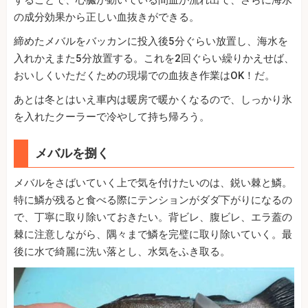
の成分効果から正しい血抜きができる。
締めたメバルをバッカンに投入後5分ぐらい放置し、海水を
入れかえまた5分放置する。これを2回ぐらい繰りかえせば、
おいしくいただくための現場での血抜き作業はOK！だ。
あとは冬とはいえ車内は暖房で暖かくなるので、しっかり氷
を入れたクーラーで冷やして持ち帰ろう。
メバルを捌く
メバルをさばいていく上で気を付けたいのは、鋭い棘と鱗。
特に鱗が残ると食べる際にテンションがダダ下がりになるの
で、丁寧に取り除いておきたい。背ビレ、腹ビレ、エラ蓋の
棘に注意しながら、隅々まで鱗を完璧に取り除いていく。最
後に水で綺麗に洗い落とし、水気をふき取る。