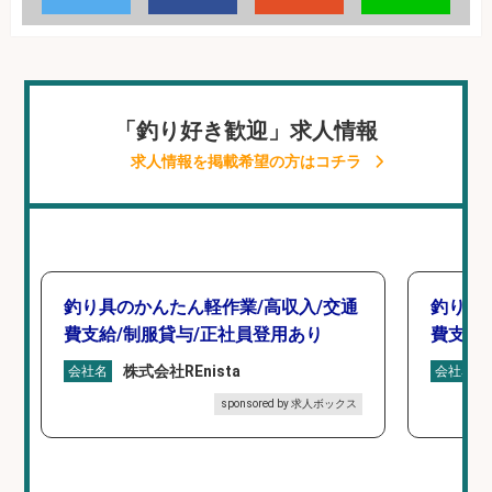
「釣り好き歓迎」求人情報
求人情報を掲載希望の方はコチラ
釣り具のかんたん軽作業/高収入/交通
釣り具
費支給/制服貸与/正社員登用あり
費支給
株式会社REnista
会社名
会社名
sponsored by 求人ボックス