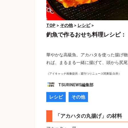
TOP
>
その他
>
レシピ
>
釣魚で作るおせち料理レシピ：
華やかな高級魚、アカハタを使った揚げ物
れば、まるまる一緒に揚げて、頭から尻尾
（アイキャッチ画像提供：週刊つりニュース関東版 白井）
TSURINEWS編集部
レシピ
その他
「アカハタの丸揚げ」の材料