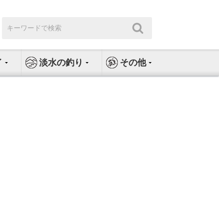
検
検
索:
索
イ
淡水の釣り
その他