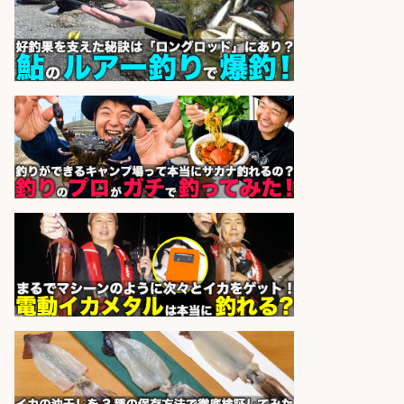
辺でお魚のカットや商品の陳列スタ
ッフ/未経験歓迎×残業少なめ×車通
勤OK/鹿児島県/志布志市
株式会社ホットスタッフ鹿児島
会社名
sponsored by 求人ボックス
精肉・青果・鮮魚販売/「志布志
市」「時給1,150円〜」志布志市内
でお魚のカットや商品の陳列スタッ
フ/車通勤OK×時間選べる×未経験歓
迎/鹿児島県/志布志市
株式会社ホットスタッフ鹿児島
会社名
sponsored by 求人ボックス
精肉・青果・鮮魚販売/「志布志
市」「時給1,150円〜」志布志市で
お魚のカットや商品の陳列業務/時