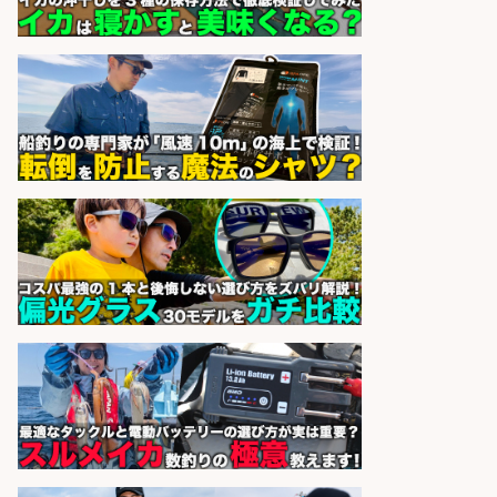
間選べる×未経験歓迎×残業少なめ/
鹿児島県/志布志市
株式会社ホットスタッフ鹿児島
会社名
sponsored by 求人ボックス
営業事務/釣り具メーカーでの営業
アシスタントのお仕事/残業なし/即
日勤務可/営業事務/軽作業
株式会社パソナ
会社名
sponsored by 求人ボックス
営業事務/「大津市」釣り具メーカ
ーの物流事務・営業アシスタント/
小野駅徒歩6分/「時給1,300円」/大
型連休あり×残業なし×土日祝休み/
滋賀県