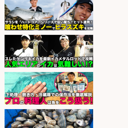
株式会社ホットスタッフ滋賀
会社名
sponsored by 求人ボックス
日払いOKで即日収入/販売スタッフ/
「調理なし・軽作業スタート」お魚
のパック詰め&品出し/週4日から勤
務OK/希望休が取得できる/広島県
株式会社ホットスタッフ五日市
会社名
sponsored by 求人ボックス
さらに求人情報を見る