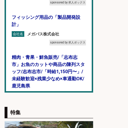
sponsored by 求人ボックス
フィッシング用品の「製品開発設
計」
メガバス株式会社
会社名
sponsored by 求人ボックス
精肉・青果・鮮魚販売/「志布志
市」お魚のカットや商品の陳列スタ
ッフ/志布志市/「時給1,150円〜」/
未経験歓迎×残業少なめ×車通勤OK/
鹿児島県
株式会社ホットスタッフ鹿児島
会社名
sponsored by 求人ボックス
特集
精肉・青果・鮮魚販売/「志布志
市」「時給1,150円〜」志布志市周