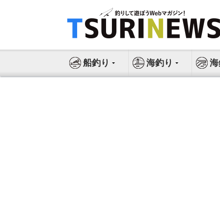
コ
ン
テ
ン
ツ
船釣り
海釣り
海
へ
ス
キ
ッ
プ