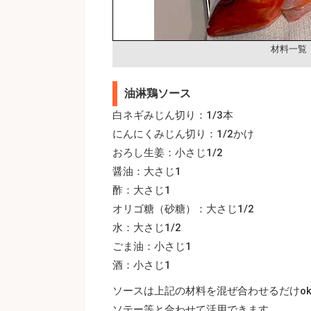
材料一覧
油淋鶏ソース
白ネギみじん切り：1/3本
にんにくみじん切り：1/2かけ
おろし生姜：小さじ1/2
醤油：大さじ1
酢：大さじ1
オリゴ糖（砂糖）：大さじ1/2
水：大さじ1/2
ごま油：小さじ1
酒：小さじ1
ソースは上記の材料を混ぜ合わせるだけo
ソテー等と合わせて活用できます。