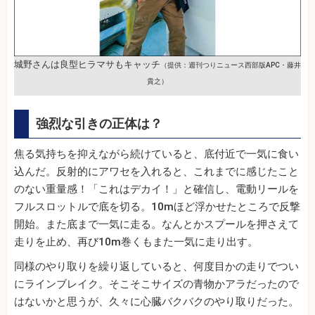
城野さんは良型ヒラマサもキャッチ
（提供：週刊つりニュース西部版APC・藤井
貴之）
強烈な引きの正体は？
焦る気持ちを抑えながら続けていると、底付近で一気に食い
込んだ。反射的にアワセを入れると、これまでに感じたこと
のない重量感！「これはデカイ！」と確信し、電動リールを
フルスロットルで底を切る。10mほど浮かせたところで反撃
開始。また底まで一気に走る。なんとかスプールを押さえて
走りを止め、再び10m巻くもまた一気に走り出す。
同様のやり取りを繰り返していると、何度目かの走りでつい
にラインブレイク。そこそこサイズの青物かアラだったので
はないかと思うが、久々に心臓バクバクのやり取りだった。