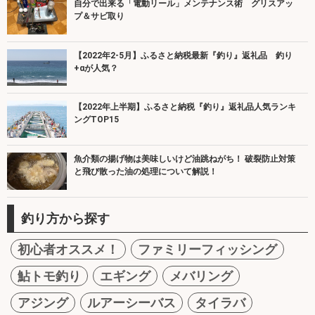
自分で出来る「電動リール」メンテナンス術 グリスアッ
プ＆サビ取り
【2022年2-5月】ふるさと納税最新『釣り』返礼品 釣り
+αが人気？
【2022年上半期】ふるさと納税『釣り』返礼品人気ランキ
ングTOP15
魚介類の揚げ物は美味しいけど油跳ねがち！ 破裂防止対策
と飛び散った油の処理について解説！
釣り方から探す
初心者オススメ！
ファミリーフィッシング
鮎トモ釣り
エギング
メバリング
アジング
ルアーシーバス
タイラバ