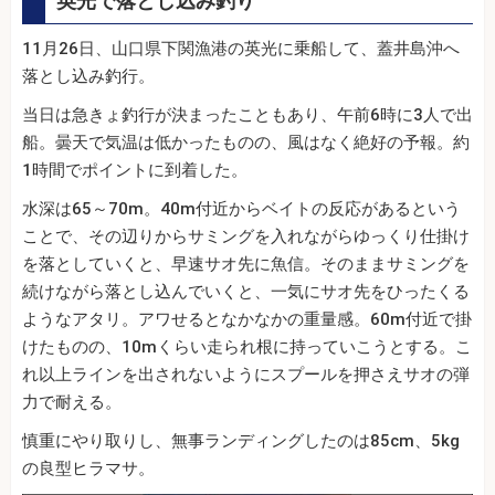
英光で落とし込み釣り
11月26日、山口県下関漁港の英光に乗船して、蓋井島沖へ
落とし込み釣行。
当日は急きょ釣行が決まったこともあり、午前6時に3人で出
船。曇天で気温は低かったものの、風はなく絶好の予報。約
1時間でポイントに到着した。
水深は65～70m。40m付近からベイトの反応があるという
ことで、その辺りからサミングを入れながらゆっくり仕掛け
を落としていくと、早速サオ先に魚信。そのままサミングを
続けながら落とし込んでいくと、一気にサオ先をひったくる
ようなアタリ。アワせるとなかなかの重量感。60m付近で掛
けたものの、10mくらい走られ根に持っていこうとする。こ
れ以上ラインを出されないようにスプールを押さえサオの弾
力で耐える。
慎重にやり取りし、無事ランディングしたのは85cm、5kg
の良型ヒラマサ。