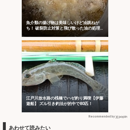
魚介類の揚げ物は美味しいけど油跳ねが
ち！ 破裂防止対策と飛び散った油の処理
について解説！
江戸川放水路の桟橋でハゼ釣り満喫【伊藤
遊船】 ズル引き釣法が的中で80匹！
Recommended by