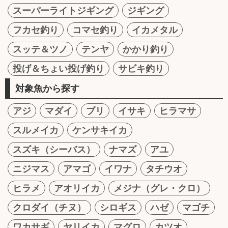
スーパーライトジギング
ジギング
フカセ釣り
コマセ釣り
イカメタル
スッテ＆ツノ
テンヤ
かかり釣り
投げ＆ちょい投げ釣り
サビキ釣り
対象魚から探す
アジ
マダイ
ブリ
イサキ
ヒラマサ
スルメイカ
ケンサキイカ
スズキ（シーバス）
ナマズ
アユ
ニジマス
アマゴ
イワナ
タチウオ
ヒラメ
アオリイカ
メジナ（グレ・クロ）
クロダイ（チヌ）
シロギス
ハゼ
マゴチ
ワカサギ
ヤリイカ
マグロ
カツオ