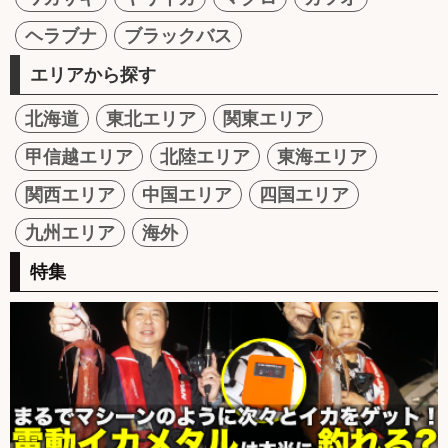
ヘラブナ
ブラックバス
エリアから探す
北海道
東北エリア
関東エリア
甲信越エリア
北陸エリア
東海エリア
関西エリア
中国エリア
四国エリア
九州エリア
海外
特集