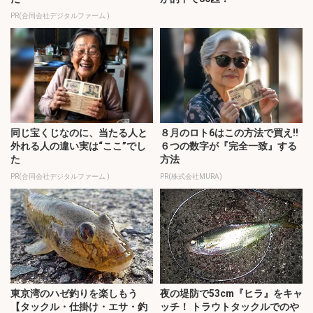
PR(合同会社デジタルファーム )
同じ宝くじなのに、当たる人と
８月のロト6はこの方法で買え!!
外れる人の違い実は“ここ”でし
６つの数字が『完全一致』する
た
方法
PR(合同会社デジタルファーム )
PR(株式会社MURA)
東京湾のハゼ釣りを楽しもう
夜の堤防で53cm『ヒラ』をキャ
【タックル・仕掛け・エサ・釣
ッチ！ トラウトタックルでのや