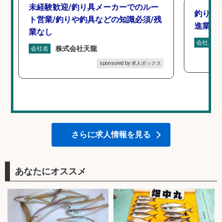
未経験歓迎/釣り具メーカーでのルー
釣り具
ト営業/釣りや釣具などの知識必須/残
進業務
業なし
会社名
株式会社天龍
会社名
sponsored by 求人ボックス
さらに求人情報を見る
あなたにオススメ