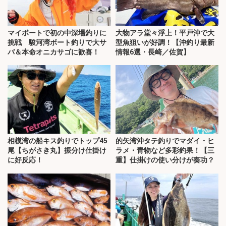
マイボートで初の中深場釣りに
大物アラ堂々浮上！平戸沖で大
挑戦 駿河湾ボート釣りで大サ
型魚狙いが好調！【沖釣り最新
バ＆本命オニカサゴに歓喜！
情報6選・長崎／佐賀】
相模湾の船キス釣りでトップ45
的矢湾沖タテ釣りでマダイ・ヒ
尾【ちがさき丸】振分け仕掛け
ラメ・青物など多彩釣果！【三
に好反応！
重】仕掛けの使い分けが奏功？