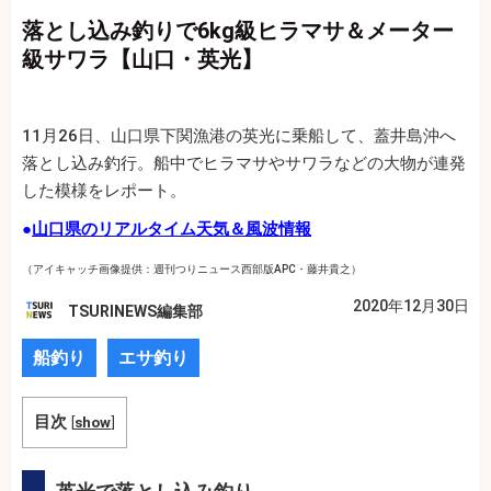
落とし込み釣りで6kg級ヒラマサ＆メーター
級サワラ【山口・英光】
11月26日、山口県下関漁港の英光に乗船して、蓋井島沖へ
落とし込み釣行。船中でヒラマサやサワラなどの大物が連発
した模様をレポート。
●
山口県のリアルタイム天気＆風波情報
（アイキャッチ画像提供：週刊つりニュース西部版APC・藤井貴之）
2020年12月30日
TSURINEWS編集部
船釣り
エサ釣り
目次
[
show
]