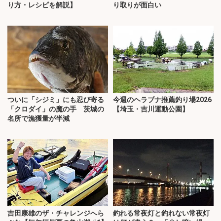
り方・レシピを解説】
り取りが面白い
ついに「シジミ」にも忍び寄る
今週のヘラブナ推薦釣り場2026
「クロダイ」の魔の手 茨城の
【埼玉・吉川運動公園】
名所で漁獲量が半減
吉田康雄のザ・チャレンジへら
釣れる常夜灯と釣れない常夜灯