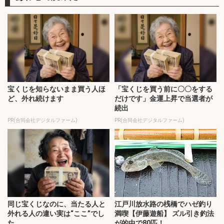
宝くじを知らないまま買う人ほ
「宝くじを買う前に〇〇をする
ど、外れ続けます
だけです」金運上昇で当選者が
続出
PR(合同会社デジタルファーム)
PR(合同会社デジタルファーム)
同じ宝くじなのに、当たる人と
江戸川放水路の桟橋でハゼ釣り
外れる人の違い実は“ここ”でし
満喫【伊藤遊船】 ズル引き釣法
た
が的中で80匹！