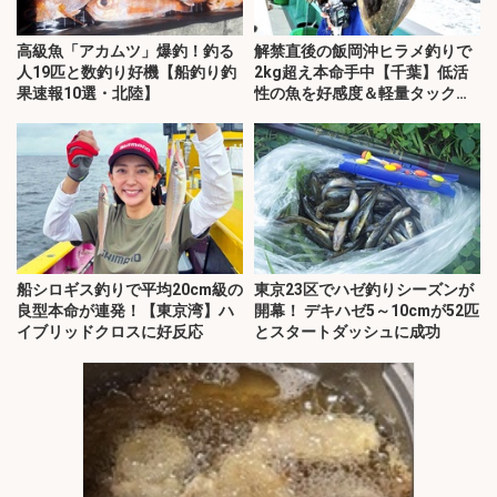
高級魚「アカムツ」爆釣！釣る
解禁直後の飯岡沖ヒラメ釣りで
人19匹と数釣り好機【船釣り釣
2kg超え本命手中【千葉】低活
果速報10選・北陸】
性の魚を好感度＆軽量タックル
で攻略
船シロギス釣りで平均20cm級の
東京23区でハゼ釣りシーズンが
良型本命が連発！【東京湾】ハ
開幕！ デキハゼ5～10cmが52匹
イブリッドクロスに好反応
とスタートダッシュに成功