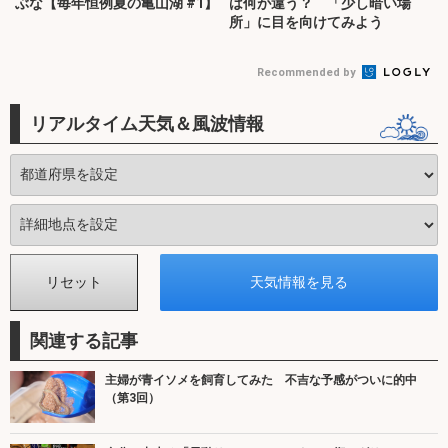
ぶな【毎年恒例夏の亀山湖 #1】
は何が違う？ 「少し暗い場
所」に目を向けてみよう
Recommended by
リアルタイム天気＆風波情報
関連する記事
主婦が青イソメを飼育してみた 不吉な予感がついに的中
（第3回）