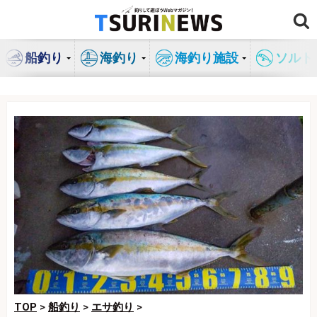
コ
ン
テ
船釣り
海釣り
海釣り施設
ソルト
ン
ツ
へ
ス
キ
ッ
プ
TOP
>
船釣り
>
エサ釣り
>