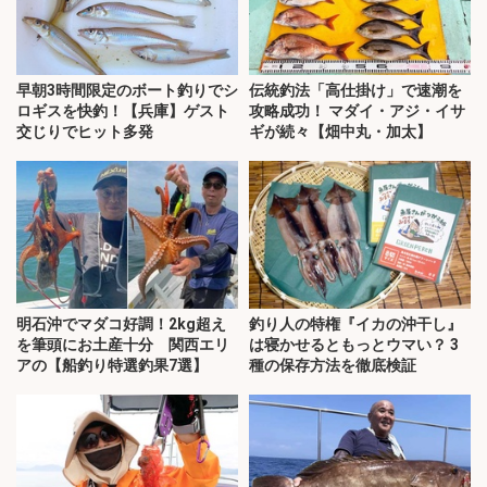
早朝3時間限定のボート釣りでシ
伝統釣法「高仕掛け」で速潮を
ロギスを快釣！【兵庫】ゲスト
攻略成功！ マダイ・アジ・イサ
交じりでヒット多発
ギが続々【畑中丸・加太】
明石沖でマダコ好調！2kg超え
釣り人の特権『イカの沖干し』
を筆頭にお土産十分 関西エリ
は寝かせるともっとウマい？ 3
アの【船釣り特選釣果7選】
種の保存方法を徹底検証