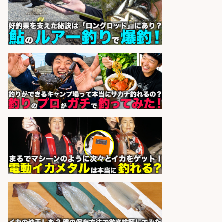
UTエージェント株式会社
会社名
sponsored by 求人ボックス
和食, 日本料理・懐石料理/店長・店
長候補/ライブ感が満載!魚の価値を
上げ、食とエンタメで地域を元気に!
店長候補募集
魚と肴 いとおかし 魚と肴 いとお
会社名
かし
sponsored by 求人ボックス
魚の「バイヤー」貴方の目利きでヒ
ットを生む、裁量バイヤー募集
株式会社コムライン
会社名
sponsored by 求人ボックス
精肉・青果・鮮魚販売/志布志市周