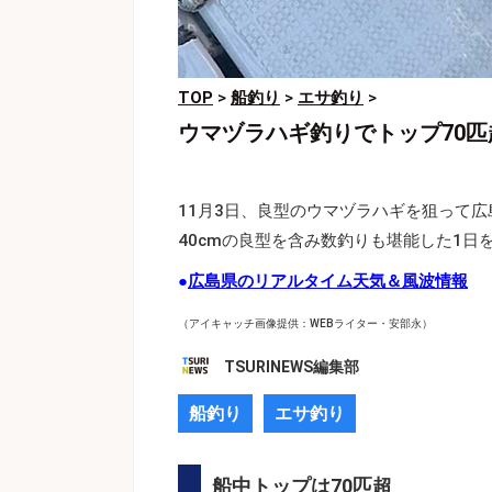
TOP
>
船釣り
>
エサ釣り
>
ウマヅラハギ釣りでトップ70
11月3日、良型のウマヅラハギを狙って
40cmの良型を含み数釣りも堪能した1日
●
広島県のリアルタイム天気＆風波情報
（アイキャッチ画像提供：WEBライター・安部永）
TSURINEWS編集部
船釣り
エサ釣り
船中トップは70匹超