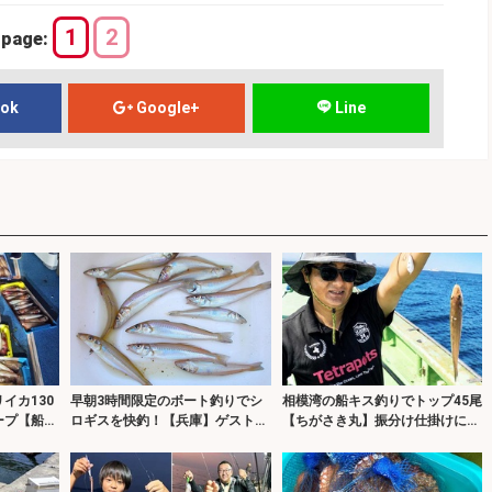
1
2
page:
ook
Google+
Line
イカ130
早朝3時間限定のボート釣りでシ
相模湾の船キス釣りでトップ45尾
ープ【船釣
ロギスを快釣！【兵庫】ゲスト交
【ちがさき丸】振分け仕掛けに好
玄界灘】
じりでヒット多発
反応！