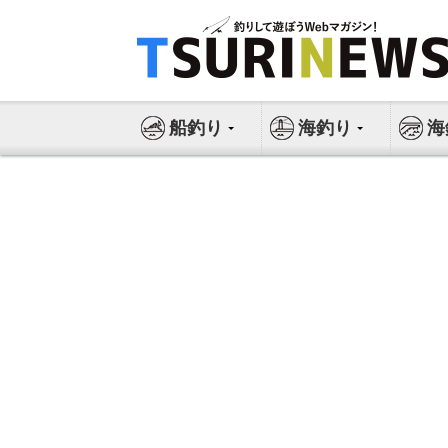
コ
ン
テ
ン
ツ
船釣り
海釣り
海
へ
ス
キ
ッ
プ