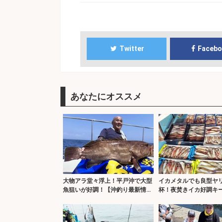
Twitter
Faceb
あなたにオススメ
大物アラ堂々浮上！平戸沖で大型
イカメタルでも良型ヤリ
魚狙いが好調！【沖釣り最新情報
杯！夜焚きイカ好調キ
6選・長崎／佐賀】
り釣果最新情報13選・