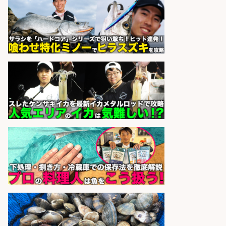
経験歓迎×残業少なめ/鹿児島県/志
布志市
株式会社ホットスタッフ鹿児島
会社名
sponsored by 求人ボックス
さらに求人情報を見る