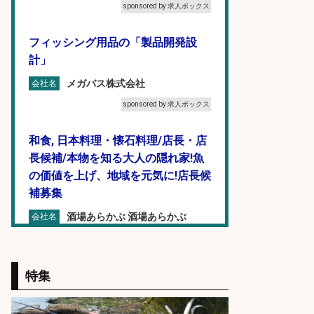
sponsored by 求人ボックス
フィッシング用品の「製品開発設
計」
メガバス株式会社
会社名
sponsored by 求人ボックス
和食, 日本料理・懐石料理/店長・店
長候補/本物を知る大人の隠れ家!魚
の価値を上げ、地域を元気に!店長候
補募集
酒場あらかぶ 酒場あらかぶ
会社名
sponsored by 求人ボックス
仕分け・シール貼り/釣り具などの
特集
出荷作業/兵庫県/神戸市北区