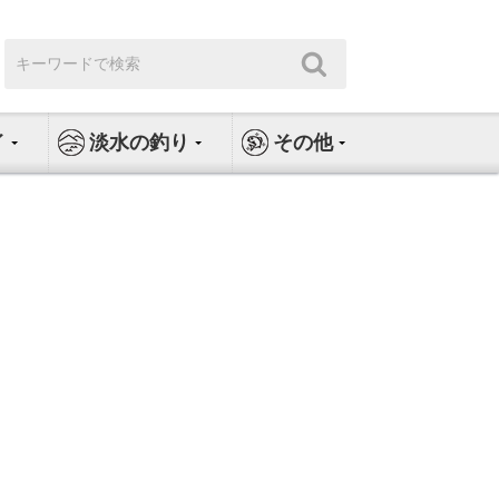
検
検
索:
索
イ
淡水の釣り
その他