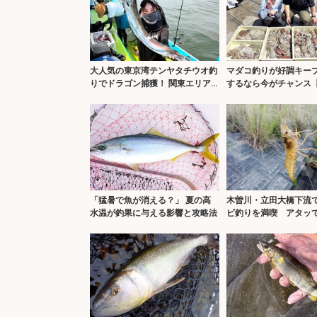
大人気の東京湾テンヤタチウオ釣
マダコ釣りが好調キー
りでドラゴン捕獲！ 関東エリア
するなら今がチャンス
の【船釣り特選釣果7選】
果速報9選・愛知】
「猛暑で魚が消える？」 夏の高
木曽川・立田大橋下流
水温が釣果に与える影響と攻略法
ビ釣りを満喫 アタッ
キモ？