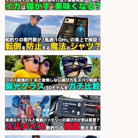
辺でお魚のカットや商品の陳列スタ
ッフ/未経験歓迎×残業少なめ×車通
勤OK/鹿児島県/志布志市
株式会社ホットスタッフ鹿児島
会社名
sponsored by 求人ボックス
日払いOKで即日収入/製造スタッフ/
「堺市堺区」 土日祝休みで年間休日
126日&入社祝金10万円/堺市堺区の
工場で自転車部品や釣り具の組立/
日払いOK・未経験歓迎/大阪府
パーソルファクトリーパートナ
会社名
ーズ株式会社
sponsored by 求人ボックス
精肉・青果・鮮魚販売/お魚のカッ
トや商品の陳列業務/時間選べる×未