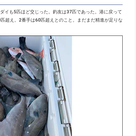
。チダイも5匹ほど交じった。釣友は37匹であった。港に戻って
0匹超え。2番手は60匹超えとのこと。まだまだ精進が足りな