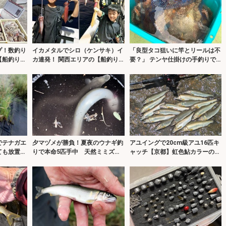
プ！数釣り
イカメタルでシロ（ケンサキ）イ
「良型タコ狙いに竿とリールは不
【船釣り釣
カ連発！ 関西エリアの【船釣り
要？」 テンヤ仕掛けの手釣りで
特選釣果7選】
1.8kg良型マダコ！【川崎丸・東
京湾】
でテナガエ
夕マヅメが勝負！夏夜のウナギ釣
アユイングで20cm級アユ16匹キ
ても放置が
りで本命5匹手中 天然ミミズに
ャッチ【京都】虹色鮎カラーのオ
好反応
トリミノーにヒット集中！