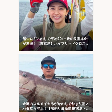
船シロギス釣りで平均20cm級の良型本命
が連発！【東京湾】ハイブリッドクロスに
好反応
金洲のスルメイカ泳がせ釣りで8kg大型マ
ハタ堂々浮上！【船釣り最新情報10選・東