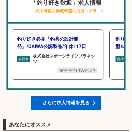
「釣り好き歓迎」求人情報
求人情報を掲載希望の方はコチラ
釣り好き必見「釣具の設計開
釣り好
発」/DAIWA公認製品/年休117日
型ルー
株式会社スポーツライフプラネッ
会社名
会社名
ツ
sponsored by 求人ボックス
さらに求人情報を見る
あなたにオススメ