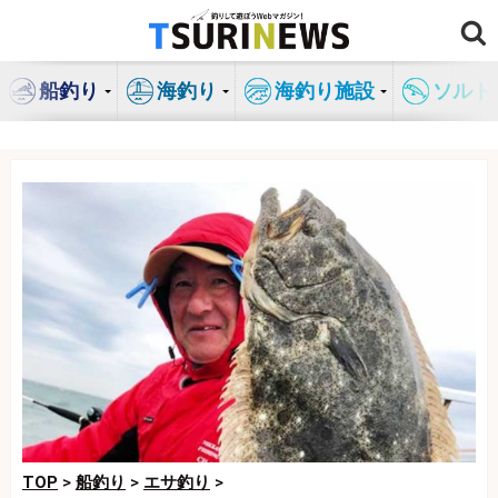
コ
ン
テ
船釣り
海釣り
海釣り施設
ソルト
ン
ツ
へ
ス
キ
ッ
プ
TOP
>
船釣り
>
エサ釣り
>