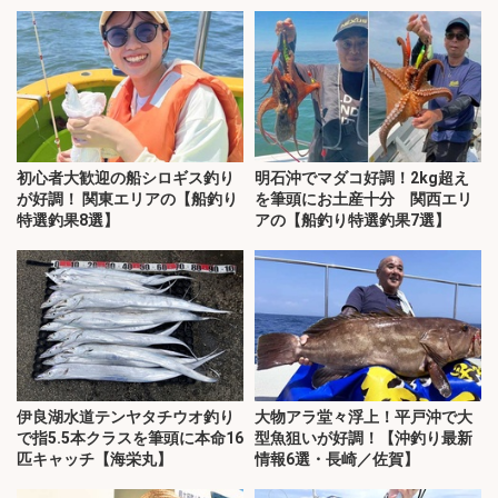
初心者大歓迎の船シロギス釣り
明石沖でマダコ好調！2kg超え
が好調！ 関東エリアの【船釣り
を筆頭にお土産十分 関西エリ
特選釣果8選】
アの【船釣り特選釣果7選】
伊良湖水道テンヤタチウオ釣り
大物アラ堂々浮上！平戸沖で大
で指5.5本クラスを筆頭に本命16
型魚狙いが好調！【沖釣り最新
匹キャッチ【海栄丸】
情報6選・長崎／佐賀】