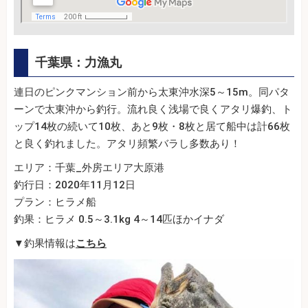
千葉県：力漁丸
連日のピンクマンション前から太東沖水深5～15m。同パタ
ーンで太東沖から釣行。流れ良く浅場で良くアタリ爆釣、ト
ップ14枚の続いて10枚、あと9枚・8枚と居て船中は計66枚
と良く釣れました。アタリ頻繁バラし多数あり！
エリア：千葉_外房エリア大原港
釣行日：2020年11月12日
プラン：ヒラメ船
釣果：ヒラメ 0.5～3.1kg 4～14匹ほかイナダ
▼釣果情報は
こちら