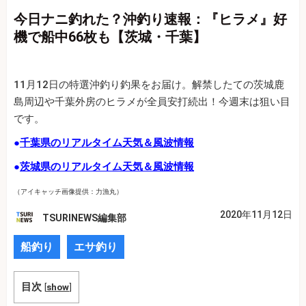
今日ナニ釣れた？沖釣り速報：『ヒラメ』好
機で船中66枚も【茨城・千葉】
11月12日の特選沖釣り釣果をお届け。解禁したての茨城鹿
島周辺や千葉外房のヒラメが全員安打続出！今週末は狙い目
です。
●
千葉県のリアルタイム天気＆風波情報
●
茨城県のリアルタイム天気＆風波情報
（アイキャッチ画像提供：力漁丸）
2020年11月12日
TSURINEWS編集部
船釣り
エサ釣り
目次
[
show
]