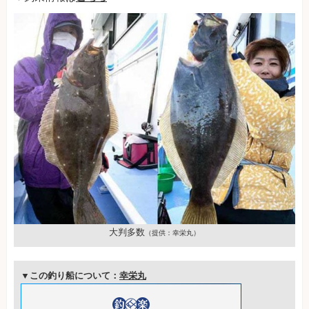
大判多数
（提供：幸栄丸）
▼この釣り船について：
幸栄丸