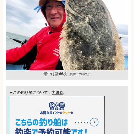
船中は計66枚
（提供：力漁丸）
▼この釣り船について：
力漁丸