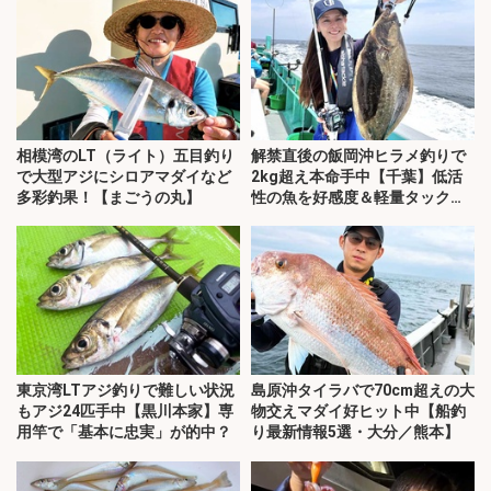
相模湾のLT（ライト）五目釣り
解禁直後の飯岡沖ヒラメ釣りで
で大型アジにシロアマダイなど
2kg超え本命手中【千葉】低活
多彩釣果！【まごうの丸】
性の魚を好感度＆軽量タックル
で攻略
東京湾LTアジ釣りで難しい状況
島原沖タイラバで70cm超えの大
もアジ24匹手中【黒川本家】専
物交えマダイ好ヒット中【船釣
用竿で「基本に忠実」が的中？
り最新情報5選・大分／熊本】