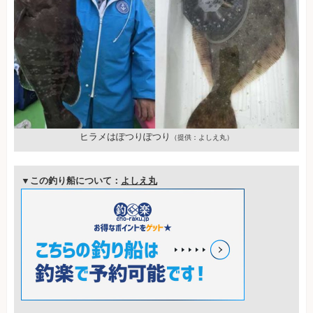
ヒラメはぽつりぽつり
（提供：よしえ丸）
▼この釣り船について：
よしえ丸