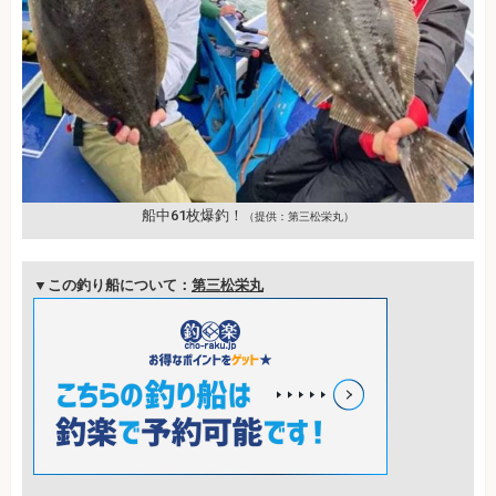
船中61枚爆釣！
（提供：第三松栄丸）
▼この釣り船について：
第三松栄丸