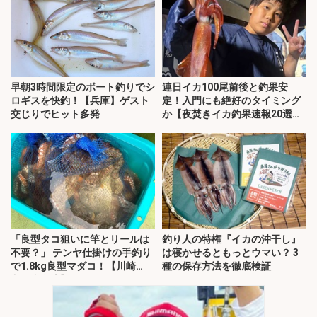
早朝3時間限定のボート釣りでシ
連日イカ100尾前後と釣果安
ロギスを快釣！【兵庫】ゲスト
定！入門にも絶好のタイミング
交じりでヒット多発
か【夜焚きイカ釣果速報20選・
福岡】
「良型タコ狙いに竿とリールは
釣り人の特権『イカの沖干し』
不要？」 テンヤ仕掛けの手釣り
は寝かせるともっとウマい？ 3
で1.8kg良型マダコ！【川崎
種の保存方法を徹底検証
丸・東京湾】