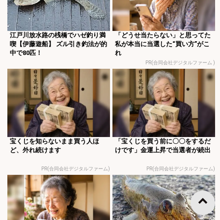
江戸川放水路の桟橋でハゼ釣り満
「どうせ当たらない」と思ってた
喫【伊藤遊船】 ズル引き釣法が的
私が本当に当選した“買い方”がこ
中で80匹！
れ
PR(合同会社デジタルファーム )
宝くじを知らないまま買う人ほ
「宝くじを買う前に〇〇をするだ
ど、外れ続けます
けです」金運上昇で当選者が続出
PR(合同会社デジタルファーム)
PR(合同会社デジタルファーム)