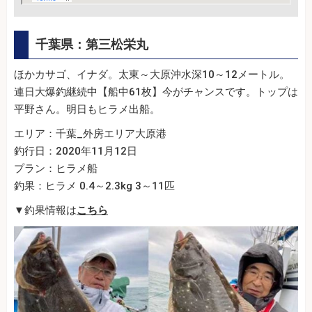
千葉県：第三松栄丸
ほかカサゴ、イナダ。太東～大原沖水深10～12メートル。
連日大爆釣継続中【船中61枚】今がチャンスです。トップは
平野さん。明日もヒラメ出船。
エリア：千葉_外房エリア大原港
釣行日：2020年11月12日
プラン：ヒラメ船
釣果：ヒラメ 0.4～2.3kg 3～11匹
▼釣果情報は
こちら