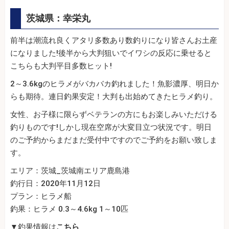
茨城県：幸栄丸
前半は潮流れ良くアタリ多数あり数釣りになり皆さんお土産
になりました!後半から大判狙いでイワシの反応に乗せると
こちらも大判平目多数ヒット!
2～3.6kgのヒラメがバカバカ釣れました！魚影濃厚、明日か
らも期待。連日釣果安定！大判も出始めてきたヒラメ釣り。
女性、お子様に限らずベテランの方にもお楽しみいただける
釣りものです!しかし現在空席が大変目立つ状況です。明日
のご予約からまだまだ受付中ですのでご予約をお願い致しま
す。
エリア：茨城_茨城南エリア鹿島港
釣行日：2020年11月12日
プラン：ヒラメ船
釣果：ヒラメ 0.3～4.6kg 1～10匹
▼釣果情報は
こちら