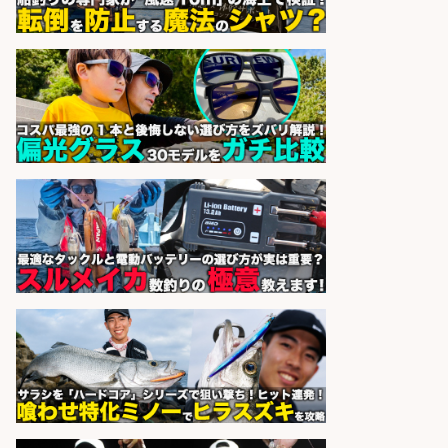
フレンチ・イタリアンの専門職を募
集
びすとろ UOKIN 五反田店
会社名
sponsored by 求人ボックス
和食, 居酒屋/キッチンスタッフ/日本
酒と魚がメインの大衆酒場のキッチ
ンスタッフを募集
ゑびす ゑびす
会社名
sponsored by 求人ボックス
居酒屋/料理長・料理長候補/扱う魚
は鮮度抜群!大衆酒場で元気に働く料
理長候補を募集
アカマル屋鮮魚店 府中店
会社名
sponsored by 求人ボックス