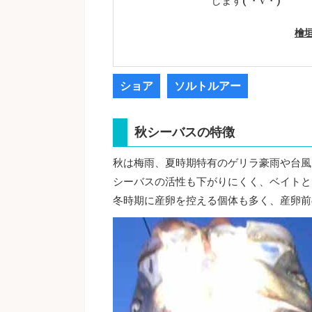
します( ・∇・)
檜
ショア
ソルトルアー
秋シーバスの特徴
秋は梅雨、夏時期特有のゲリラ豪雨や台風
シーバスの活性も下がりにくく、ベイトと
冬時期に産卵を控える個体も多く、産卵前