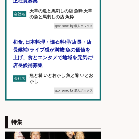
正社員募集
天草の魚と馬刺しの店 魚粋 天草
会社名
の魚と馬刺しの店 魚粋
sponsored by 求人ボックス
和食, 日本料理・懐石料理/店長・店
長候補/ライブ感が満載!魚の価値を
上げ、食とエンタメで地域を元気に!
店長候補募集
魚と肴 いとおかし 魚と肴 いとお
会社名
かし
sponsored by 求人ボックス
8月開始/釣り具メーカーでの営業ア
シスタントのお仕事/残業なし/即日
特集
勤務可/営業事務/軽作業
株式会社パソナ
会社名