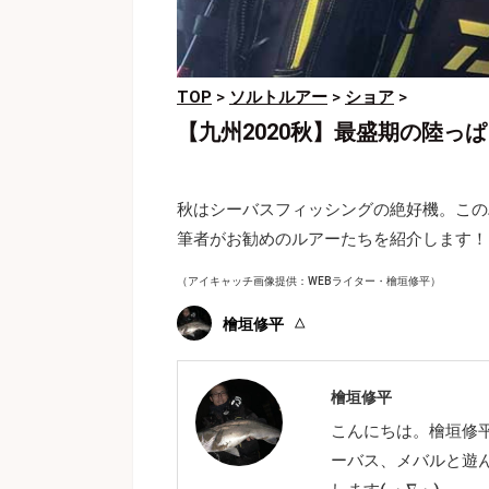
TOP
>
ソルトルアー
>
ショア
>
【九州2020秋】最盛期の陸っ
秋はシーバスフィッシングの絶好機。この
筆者がお勧めのルアーたちを紹介します！
（アイキャッチ画像提供：WEBライター・檜垣修平）
檜垣修平
檜垣修平
こんにちは。檜垣修
ーバス、メバルと遊