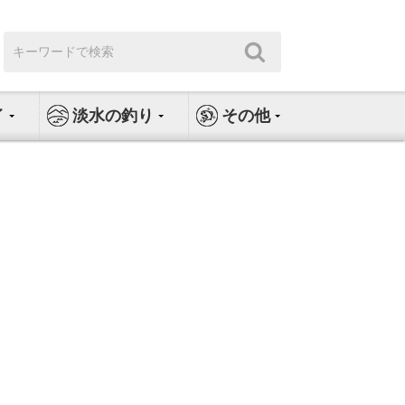
検
検
索:
索
イ
淡水の釣り
その他