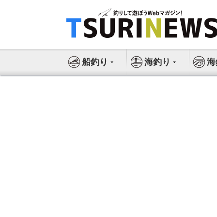
コ
ン
テ
ン
ツ
船釣り
海釣り
海
へ
ス
キ
ッ
プ