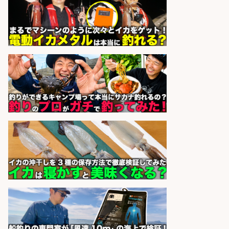
sponsored by 求人ボックス
和食, 日本料理・懐石料理/店長・店
長候補/旬と手作りにこだわる!さか
なの価値を上げ、地域を元気に!店長
候補募集
博多 華吉 博多 華吉
会社名
sponsored by 求人ボックス
和食, 居酒屋/料理長・料理長候補/
「海なし県にうまい魚を」朝獲れ鮮
魚にこだわるお店
魚丸 炉端と日本酒 魚丸長浜店
会社名
sponsored by 求人ボックス
フレンチ/キッチンスタッフ/魚金ク
オリティーを洋食でもお客様に提供!