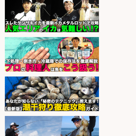
居酒屋/キッチンスタッフ/扱う魚は
鮮度抜群!大衆酒場で元気に働くキッ
チンスタッフを募集
アカマル屋鮮魚店 溝の口店
会社名
sponsored by 求人ボックス
さらに求人情報を見る