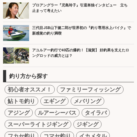
プロアングラー『児島玲子』引退単独インタビュー 立ち
止まって考えたい
三代目JSB山下健二郎が世界初の『釣り専用水上バイク』で
新感覚の釣り満喫
アユルアー釣行で40匹の爆釣！【滋賀】 好釣果を支えたロ
ングロッドの威力とは？
釣り方から探す
初心者オススメ！
ファミリーフィッシング
鮎トモ釣り
エギング
メバリング
アジング
ルアーシーバス
タイラバ
スーパーライトジギング
ジギング
フカセ釣り
コマセ釣り
イカメタル