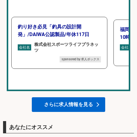
釣り好き必見「釣具の設計開
福岡「
発」/DAIWA公認製品/年休117日
10時間
株式会社スポーツライフプラネッ
会社名
会社名
ツ
sponsored by 求人ボックス
さらに求人情報を見る
あなたにオススメ