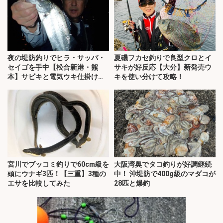
夜の堤防釣りでヒラ・サッパ・
夏磯フカセ釣りで良型クロとイ
セイゴを手中【松合新港・熊
サキが好反応【大分】新発売ウ
本】サビキと電気ウキ仕掛けで
キを使い分けて攻略！
攻略
宮川でブッコミ釣りで60cm級を
大阪湾奥でタコ釣りが好調継続
頭にウナギ3匹！【三重】3種の
中！ 沖堤防で400g級のマダコが
エサを比較してみた
28匹と爆釣