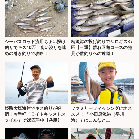
シーバスロッド流用ちょい投げ
楠漁港の投げ釣りでシロギス37
釣りでキス10匹 食い渋りを速
匹【三重】群れ回遊コースの発
めの引き釣りで攻略！
見が数釣りへの近道！
姫路大塩海岸でキス釣りが好
ファミリーフィッシングにオス
調！お手軽「ライトキャストス
スメ！ 「小田原漁港（早川
タイル」で28匹手中【兵庫】
港）」はこんなとこ