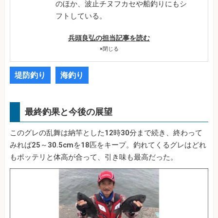
のほか、波止チヌフカセや船釣りにもシ
フトしている。
兵頭良弘の担当記事を読む
×
閉じる
堤防釣り
海釣り
最終釣果と今後の展望
このグレの乱舞は納竿とした12時30分まで続き、終わって
みれば25～30.5cmを18匹をキープ。釣れてくるグレはどれ
もポッテリと体高が合って、引き味も最高だった。