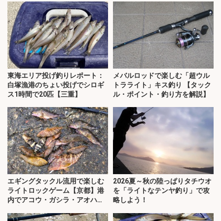
東海エリア投げ釣りレポート：
メバルロッドで楽しむ「超ウル
白塚漁港のちょい投げでシロギ
トラライト」キス釣り 【タック
ス1時間で20匹【三重】
ル・ポイント・釣り方を解説】
エギングタックル流用で楽しむ
2026夏～秋の陸っぱりタチウオ
ライトロックゲーム【京都】港
を「ライトなテンヤ釣り」で攻
内でアコウ・ガシラ・アオハタ
略しよう！
が連発！