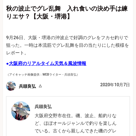
秋の波止でグレ乱舞 入れ食いの決め手は練
りエサ？【大阪・堺港】
9月26日、大阪・堺港の沖波止で好調のグレをフカセ釣りで
狙った。一時は本流筋でグレ乱舞を目の当たりにした模様を
レポート。
●
大阪府のリアルタイム天気＆風波情報
（アイキャッチ画像提供：WEBライター・兵頭良弘）
2020年10月7日
兵頭良弘
兵頭良弘
大阪府交野市在住。磯、波止、船釣りな
ど、ほぼオールジャンルで釣りを楽しん
でいる。古くから親しんできた磯のグレ