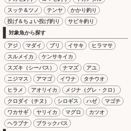
スッテ＆ツノ
テンヤ
かかり釣り
投げ＆ちょい投げ釣り
サビキ釣り
対象魚から探す
アジ
マダイ
ブリ
イサキ
ヒラマサ
スルメイカ
ケンサキイカ
スズキ（シーバス）
ナマズ
アユ
ニジマス
アマゴ
イワナ
タチウオ
ヒラメ
アオリイカ
メジナ（グレ・クロ）
クロダイ（チヌ）
シロギス
ハゼ
マゴチ
ワカサギ
ヤリイカ
マグロ
カツオ
ヘラブナ
ブラックバス