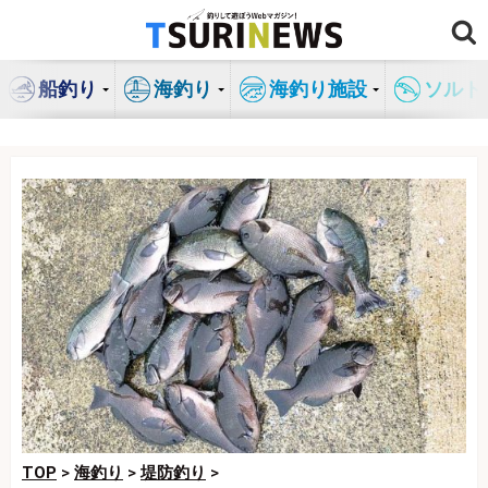
コ
ン
テ
船釣り
海釣り
海釣り施設
ソルト
ン
ツ
へ
ス
キ
ッ
プ
TOP
>
海釣り
>
堤防釣り
>