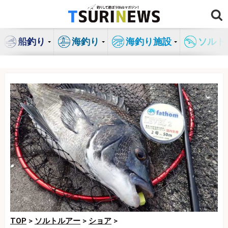
コ
ン
テ
船釣り
海釣り
海釣り施設
ソルト
ン
ツ
へ
ス
キ
ッ
プ
TOP
>
ソルトルアー
>
ショア
>