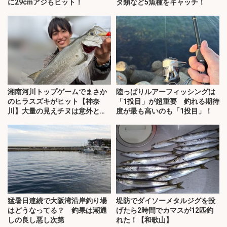
に29cmアジもヒット！
タ類など5魚種をキャッチ！
湘南河川トップゲームでまさか
陸っぱりルアーフィッシングは
のヒラスズキがヒット【神奈
「1投目」が超重要 釣れる期待
川】大量の見えチヌは意外と難
度が最も高いのも「1投目」！
敵？
猛暑日連続で大阪湾沿岸釣り場
堤防でダイソーメタルジグを投
はどうなってる？ 釣果は潮通
げたら2時間でカマスが12匹釣
しの良し悪し次第
れた！【和歌山】