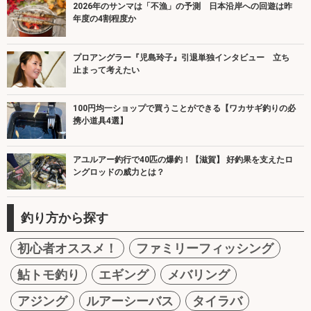
2026年のサンマは「不漁」の予測 日本沿岸への回遊は昨
年度の4割程度か
プロアングラー『児島玲子』引退単独インタビュー 立ち
止まって考えたい
100円均一ショップで買うことができる【ワカサギ釣りの必
携小道具4選】
アユルアー釣行で40匹の爆釣！【滋賀】 好釣果を支えたロ
ングロッドの威力とは？
釣り方から探す
初心者オススメ！
ファミリーフィッシング
鮎トモ釣り
エギング
メバリング
アジング
ルアーシーバス
タイラバ