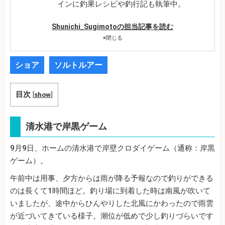
インに釣果レシピや釣行記も執筆中。
Shunichi_Sugimotoの担当記事を読む
×
閉じる
ショア
ソルトルアー
目次
[
show
]
清水港で岸黒ゲーム
9月9日、ホームの清水港で岸壁クロダイゲーム（通称：岸黒
ゲーム）。
午前中は用事、夕方からは雨が降る予報なので釣りができる
のは長くて1時間ほど。釣り場に到着した時は南風が吹いて
いましたが、途中からひんやりした北風にかわったので雨雲
が近づいてきている様子。潮位が低めで少し釣りづらいです