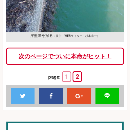
岸壁際を探る
（提供：WEBライター・杉本隼一）
次のページでついに本命がヒット！
1
2
page: