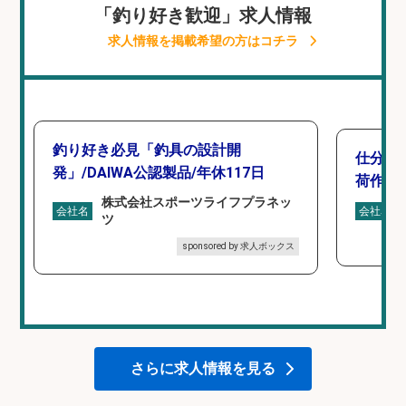
「釣り好き歓迎」求人情報
求人情報を掲載希望の方はコチラ
釣り好き必見「釣具の設計開
仕分け
発」/DAIWA公認製品/年休117日
荷作業
株式会社スポーツライフプラネッ
会社名
会社名
ツ
sponsored by 求人ボックス
さらに求人情報を見る