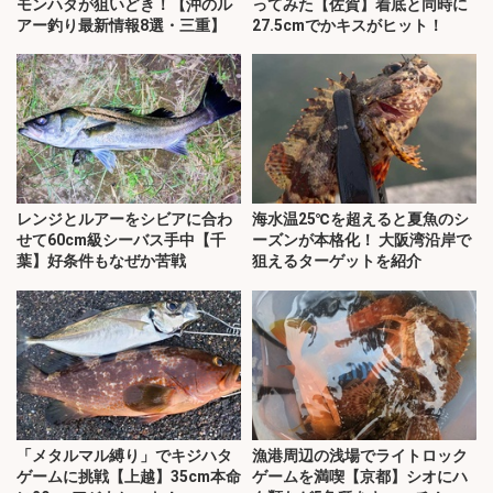
モンハタが狙いどき！【沖のル
ってみた【佐賀】着底と同時に
アー釣り最新情報8選・三重】
27.5cmでかキスがヒット！
レンジとルアーをシビアに合わ
海水温25℃を超えると夏魚のシ
せて60cm級シーバス手中【千
ーズンが本格化！ 大阪湾沿岸で
葉】好条件もなぜか苦戦
狙えるターゲットを紹介
「メタルマル縛り」でキジハタ
漁港周辺の浅場でライトロック
ゲームに挑戦【上越】35cm本命
ゲームを満喫【京都】シオにハ