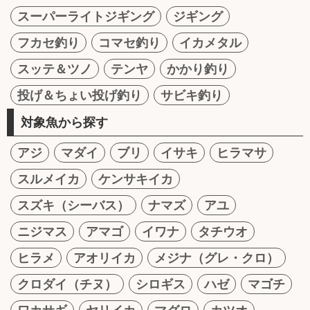
スーパーライトジギング
ジギング
フカセ釣り
コマセ釣り
イカメタル
スッテ＆ツノ
テンヤ
かかり釣り
投げ＆ちょい投げ釣り
サビキ釣り
対象魚から探す
アジ
マダイ
ブリ
イサキ
ヒラマサ
スルメイカ
ケンサキイカ
スズキ（シーバス）
ナマズ
アユ
ニジマス
アマゴ
イワナ
タチウオ
ヒラメ
アオリイカ
メジナ（グレ・クロ）
クロダイ（チヌ）
シロギス
ハゼ
マゴチ