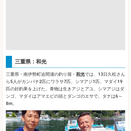
三重県：和光
三重県・南伊勢町迫間浦の釣り堀・
和光
では、13日久松さん
ら5人がカンパチ2匹にワラサ7匹、シマアジ1匹、マダイ19
匹の好釣果を上げた。青物は生きアジとアユ、シマアジはダ
ンゴ、マダイはアマエビの頭とダンゴのエサで。タナは6～
8m。