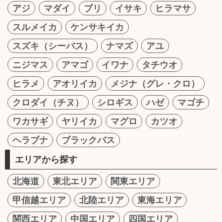
アジ
マダイ
ブリ
イサキ
ヒラマサ
スルメイカ
ケンサキイカ
スズキ（シーバス）
ナマズ
アユ
ニジマス
アマゴ
イワナ
タチウオ
ヒラメ
アオリイカ
メジナ（グレ・クロ）
クロダイ（チヌ）
シロギス
ハゼ
マゴチ
ワカサギ
ヤリイカ
マグロ
カツオ
ヘラブナ
ブラックバス
エリアから探す
北海道
東北エリア
関東エリア
甲信越エリア
北陸エリア
東海エリア
関西エリア
中国エリア
四国エリア