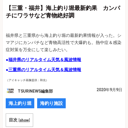
【三重・福井】海上釣り堀最新釣果 カンパ
チにワラサなど青物絶好調
福井県と三重県から海上釣り堀の最新釣果情報が入った。シ
マアジにカンパチなど青物高活性で大爆釣も。熱中症＆感染
症対策を万全にして楽しみたい。
●
福井県のリアルタイム天気＆風波情報
●
三重県のリアルタイム天気＆風波情報
（アイキャッチ画像提供：和光）
2020年9月9日
TSURINEWS編集部
海上釣り堀
海釣り施設
目次
[
show
]