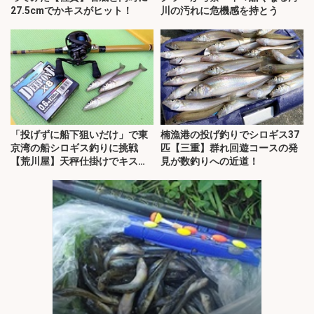
27.5cmでかキスがヒット！
川の汚れに危機感を持とう
「投げずに船下狙いだけ」で東
楠漁港の投げ釣りでシロギス37
京湾の船シロギス釣りに挑戦
匹【三重】群れ回遊コースの発
【荒川屋】天秤仕掛けでキス約
見が数釣りへの近道！
70匹！