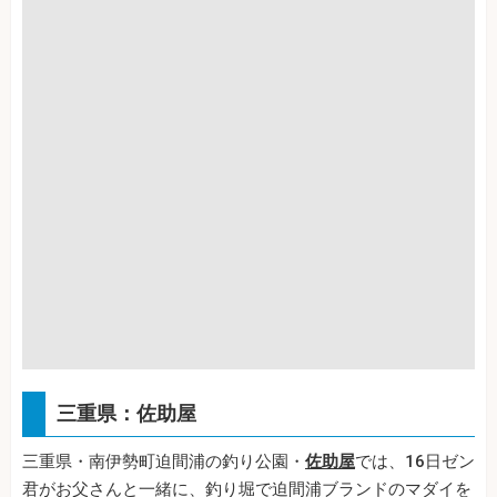
三重県：佐助屋
三重県・南伊勢町迫間浦の釣り公園・
佐助屋
では、16日ゼン
君がお父さんと一緒に、釣り堀で迫間浦ブランドのマダイを