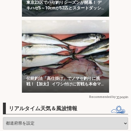
東京23区でハゼ釣りシーズンが開幕！ デ
キハゼ5～10cmが52匹とスタートダッシ
ュに成功
伝統釣法「高仕掛け」でノマセ釣りに挑
戦！【加太】 イワシ付けに苦戦も本命マ
ダイをキャッチ！
Recommended by
リアルタイム天気＆風波情報