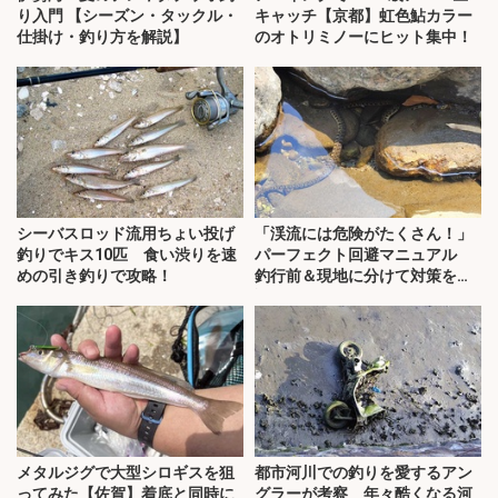
り入門 【シーズン・タックル・
キャッチ【京都】虹色鮎カラー
仕掛け・釣り方を解説】
のオトリミノーにヒット集中！
シーバスロッド流用ちょい投げ
「渓流には危険がたくさん！」
釣りでキス10匹 食い渋りを速
パーフェクト回避マニュアル
めの引き釣りで攻略！
釣行前＆現地に分けて対策を解
説
メタルジグで大型シロギスを狙
都市河川での釣りを愛するアン
ってみた【佐賀】着底と同時に
グラーが考察 年々酷くなる河