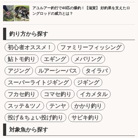
アユルアー釣行で40匹の爆釣！【滋賀】 好釣果を支えたロ
ングロッドの威力とは？
釣り方から探す
初心者オススメ！
ファミリーフィッシング
鮎トモ釣り
エギング
メバリング
アジング
ルアーシーバス
タイラバ
スーパーライトジギング
ジギング
フカセ釣り
コマセ釣り
イカメタル
スッテ＆ツノ
テンヤ
かかり釣り
投げ＆ちょい投げ釣り
サビキ釣り
対象魚から探す