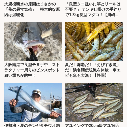
大規模断水の原因はまさかの
「良型タコ狙いに竿とリールは
「藻の異常繁殖」 根本的な原
不要？」 テンヤ仕掛けの手釣り
因は温暖化
で1.8kg良型マダコ！【川崎
丸・東京湾】
大阪南港で良型チヌ手中 スト
夏だ！海老だ！「えびすき漁」
ラクチャー周りのピンスポット
だ！浜名湖伝統漁を体験 車エ
狙い撃ちが的中！
ビも魚も大漁！【静岡】
伊勢湾・夏のテンヤタチウオ釣
アユイングで20cm級アユ16匹