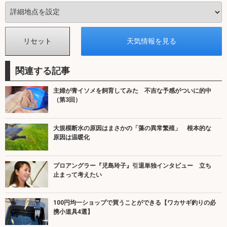
関連する記事
主婦が青イソメを飼育してみた 不吉な予感がついに的中
（第3回）
大規模断水の原因はまさかの「藻の異常繁殖」 根本的な
原因は温暖化
プロアングラー『児島玲子』引退単独インタビュー 立ち
止まって考えたい
100円均一ショップで買うことができる【ワカサギ釣りの必
携小道具4選】