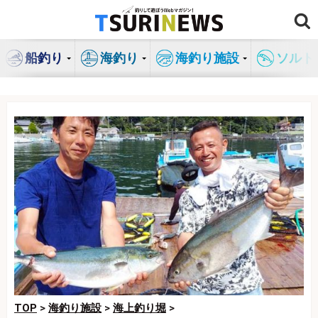
コ
ン
テ
船釣り
海釣り
海釣り施設
ソルト
ン
ツ
へ
ス
キ
ッ
プ
TOP
>
海釣り施設
>
海上釣り堀
>