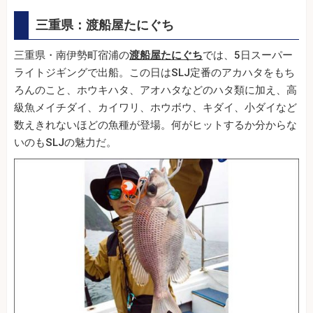
三重県：渡船屋たにぐち
三重県・南伊勢町宿浦の
渡船屋たにぐち
では、5日スーパー
ライトジギングで出船。この日はSLJ定番のアカハタをもち
ろんのこと、ホウキハタ、アオハタなどのハタ類に加え、高
級魚メイチダイ、カイワリ、ホウボウ、キダイ、小ダイなど
数えきれないほどの魚種が登場。何がヒットするか分からな
いのもSLJの魅力だ。