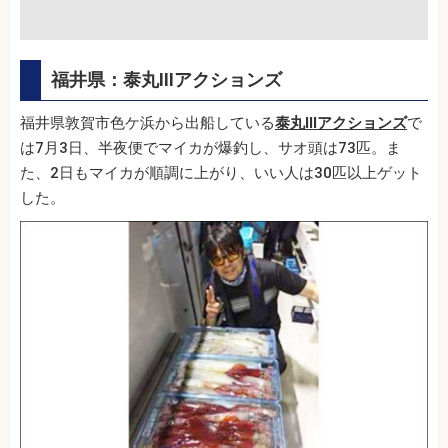
福井県：泰丸Ⅲアクションズ
福井県敦賀市色ケ浜から出船している
泰丸Ⅲアクションズ
で
は7月3日、半夜便でマイカが爆釣し、サオ頭は73匹。ま
た、2日もマイカが順調に上がり、いい人は30匹以上ゲット
した。