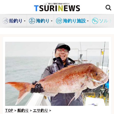
コ
ン
テ
船釣り
海釣り
海釣り施設
ソルト
ン
ツ
へ
ス
キ
ッ
プ
TOP
>
船釣り
>
エサ釣り
>