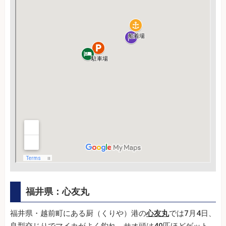
福井県：心友丸
福井県・越前町にある厨（くりや）港の
心友丸
では7月4日、
良型交じりでマイカがよく釣れ、サオ頭は40匹ほどゲット。