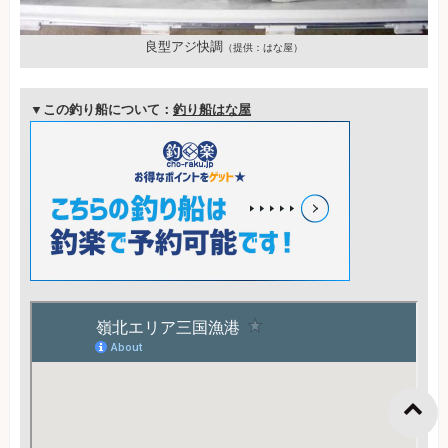
良型アジ快調
（提供：はな屋）
▼この釣り船について：
釣り船はな屋