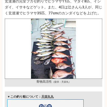
玄達瀬の完全フカセ釣りでヒラマサ11匹、マダイ8匹、イシ
ダイ、イサキなどゲット。また、4日は辻さんら3人が、同じ
く玄達瀬でヒラマサ35匹、77cmのカンダイなどを上げた。
青物高活性
（提供：天栄丸）
▼この釣り船について：
天栄丸丸