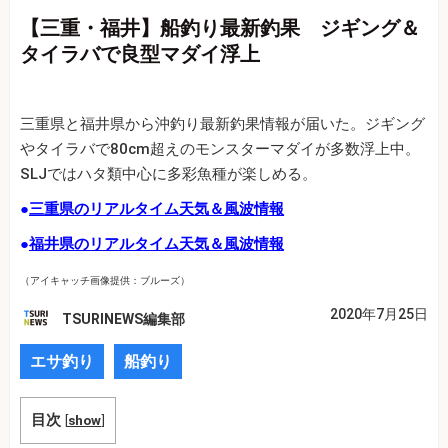
【三重・福井】船釣り最新釣果 ジギング＆
タイラバで良型マダイ浮上
三重県と福井県から沖釣り最新釣果情報が届いた。ジギング
やタイラバで80cm超えのモンスターマダイが多数浮上中。
SLJではハタ類中心に多彩魚種が楽しめる。
●
三重県のリアルタイム天気＆風波情報
●
福井県のリアルタイム天気＆風波情報
（アイキャッチ画像提供：ブルーズ）
2020年7月25日
TSURINEWS編集部
エサ釣り
船釣り
目次
[
show
]