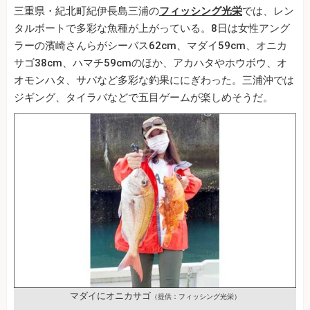
三重県・紀北町紀伊長島三浦の
フィッシング光栄
では、レン
タルボートで多彩な魚種が上がっている。8日は女性アング
ラーの濱崎さんらがシーバス62cm、マダイ59cm、オニカ
サゴ38cm、ハマチ59cmのほか、アカハタやホウボウ、オ
オモンハタ、サバなど多彩な釣果ににぎわった。三浦沖では
ジギング、タイラバなどで五目ゲームが楽しめそうだ。
マダイにオニカサゴ
（提供：フィッシング光栄）