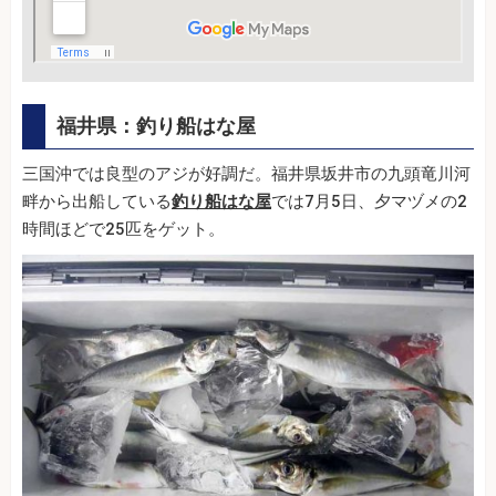
福井県：釣り船はな屋
三国沖では良型のアジが好調だ。福井県坂井市の九頭竜川河
畔から出船している
釣り船はな屋
では7月5日、夕マヅメの2
時間ほどで25匹をゲット。