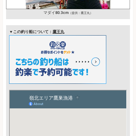
マダイ80.3cm
（提供：鷹王丸）
▼この釣り船について：
鷹王丸