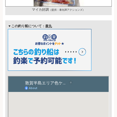
マイカ好調
（提供：泰丸Ⅲアクションズ）
▼この釣り船について：
泰丸