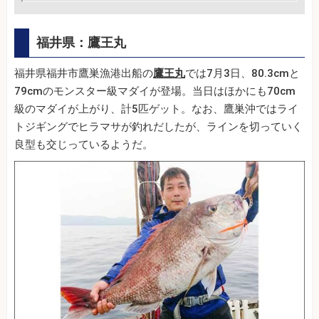
福井県：鷹王丸
福井県福井市鷹巣漁港出船の
鷹王丸
では7月3日、80.3cmと
79cmのモンスター級マダイが登場。当日はほかにも70cm
級のマダイが上がり、計5匹ゲット。なお、鷹巣沖ではライ
トジギングでヒラマサが釣れだしたが、ラインを切っていく
良型も交じっているようだ。