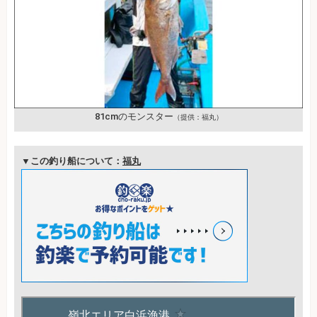
81cmのモンスター
（提供：福丸）
▼この釣り船について：
福丸