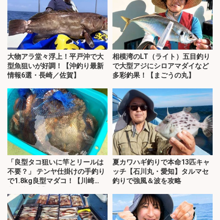
大物アラ堂々浮上！平戸沖で大
相模湾のLT（ライト）五目釣り
型魚狙いが好調！【沖釣り最新
で大型アジにシロアマダイなど
情報6選・長崎／佐賀】
多彩釣果！【まごうの丸】
「良型タコ狙いに竿とリールは
夏カワハギ釣りで本命13匹キャ
不要？」 テンヤ仕掛けの手釣り
ッチ【石川丸・愛知】タルマセ
で1.8kg良型マダコ！【川崎
釣りで強風＆波を攻略
丸・東京湾】