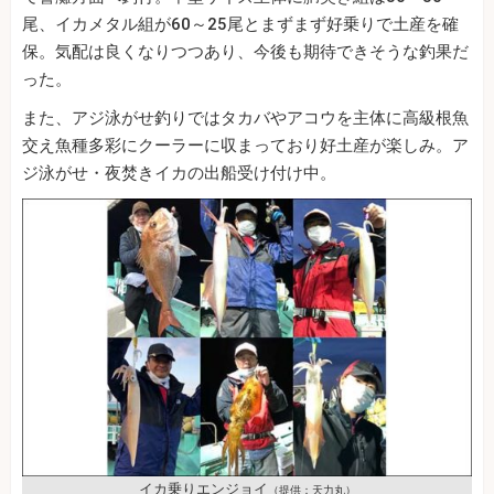
尾、イカメタル組が60～25尾とまずまず好乗りで土産を確
保。気配は良くなりつつあり、今後も期待できそうな釣果だ
った。
また、アジ泳がせ釣りではタカバやアコウを主体に高級根魚
交え魚種多彩にクーラーに収まっており好土産が楽しみ。ア
ジ泳がせ・夜焚きイカの出船受け付け中。
イカ乗りエンジョイ
（提供：天力丸）