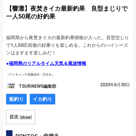
【響灘】夜焚きイカ最新釣果 良型まじりで
一人50尾の好釣果
福岡県から夜焚きイカの最新釣果情報が入った。良型交じり
で1人50匹前後の好乗りを楽しめる。これからのハイシーズ
ンはますます楽しみだ！
●
福岡県のリアルタイム天気＆風波情報
（アイキャッチ画像提供：宝生丸）
2020年6月30日
TSURINEWS編集部
船釣り
イカ釣り
目次
[
show
]