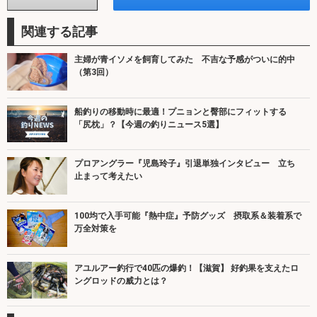
関連する記事
主婦が青イソメを飼育してみた 不吉な予感がついに的中
（第3回）
船釣りの移動時に最適！プニョンと臀部にフィットする
「尻枕」？【今週の釣りニュース5選】
プロアングラー『児島玲子』引退単独インタビュー 立ち
止まって考えたい
100均で入手可能『熱中症』予防グッズ 摂取系＆装着系で
万全対策を
アユルアー釣行で40匹の爆釣！【滋賀】 好釣果を支えたロ
ングロッドの威力とは？