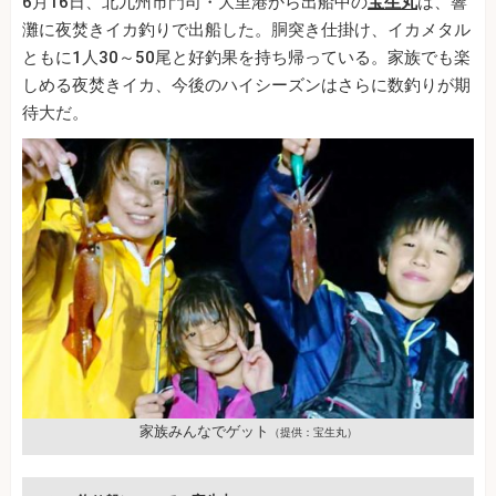
6月16日、北九州市門司・大里港から出船中の
宝生丸
は、響
灘に夜焚きイカ釣りで出船した。胴突き仕掛け、イカメタル
ともに1人30～50尾と好釣果を持ち帰っている。家族でも楽
しめる夜焚きイカ、今後のハイシーズンはさらに数釣りが期
待大だ。
家族みんなでゲット
（提供：宝生丸）