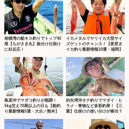
相模湾の船キス釣りでトップ45
イカメタルでヤリイカ大型サイ
尾【ちがさき丸】振分け仕掛け
ズゲットのチャンス！【夜焚き
に好反応！
イカ釣り最新情報20選・福岡】
島原沖でマダコ釣りが順調！
的矢湾沖タテ釣りでマダイ・ヒ
5kg交え70尾以上の日も【船釣
ラメ・青物など多彩釣果！【三
り最新情報5選・大分／熊本】
重】仕掛けの使い分けが奏功？