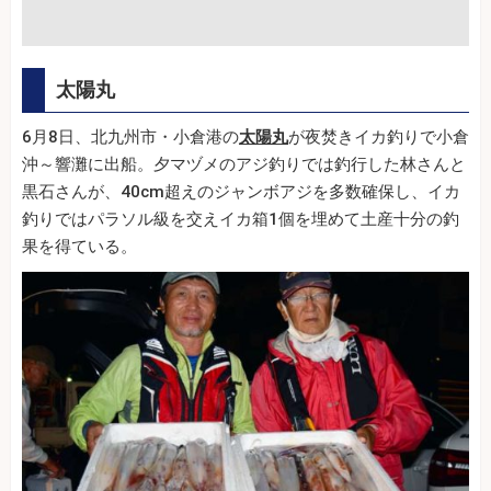
太陽丸
6月8日、北九州市・小倉港の
太陽丸
が夜焚きイカ釣りで小倉
沖～響灘に出船。夕マヅメのアジ釣りでは釣行した林さんと
黒石さんが、40cm超えのジャンボアジを多数確保し、イカ
釣りではパラソル級を交えイカ箱1個を埋めて土産十分の釣
果を得ている。