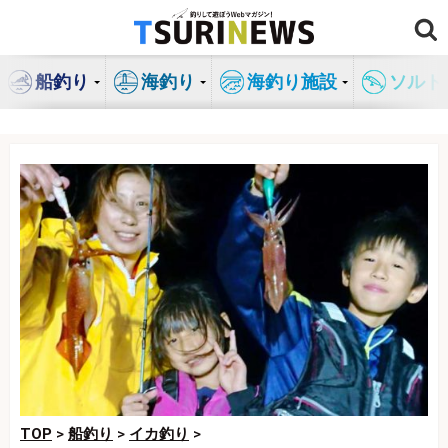
コ
ン
テ
船釣り
海釣り
海釣り施設
ソルト
ン
ツ
へ
ス
キ
ッ
プ
TOP
>
船釣り
>
イカ釣り
>