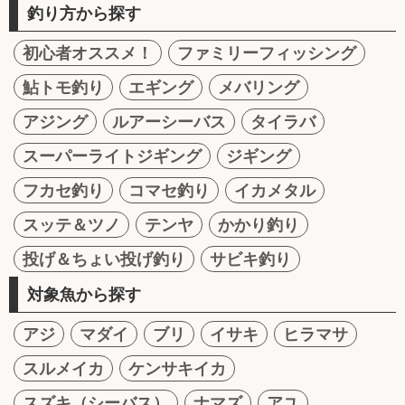
釣り方から探す
初心者オススメ！
ファミリーフィッシング
鮎トモ釣り
エギング
メバリング
アジング
ルアーシーバス
タイラバ
スーパーライトジギング
ジギング
フカセ釣り
コマセ釣り
イカメタル
スッテ＆ツノ
テンヤ
かかり釣り
投げ＆ちょい投げ釣り
サビキ釣り
対象魚から探す
アジ
マダイ
ブリ
イサキ
ヒラマサ
スルメイカ
ケンサキイカ
スズキ（シーバス）
ナマズ
アユ