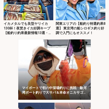
イカメタルでも良型ヤリイカ
関東エリアの【船釣り特選釣果8
130杯！夜焚きイカ好調キープ
選】 東京湾の船シロギス釣り好
【船釣り釣果最新情報13選・玄
調で入門にもオススメ！
界灘】
マイボートで初の中深場釣りに挑戦 駿河
湾ボート釣りで大サバ＆本命オニカサゴに
歓喜！