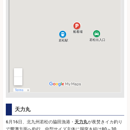
天力丸
6月16日、北九州若松の脇田漁港・
天力丸
が夜焚きイカ釣り
で響灘方面へ釣行。中型サイズ主体に胴突き組は80～30