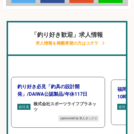
「釣り好き歓迎」求人情報
求人情報を掲載希望の方はコチラ
釣り好き必見「釣具の設計開
福岡「
発」/DAIWA公認製品/年休117日
10時間
株式会社スポーツライフプラネッ
会社名
会社名
ツ
sponsored by 求人ボックス